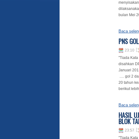
menyisakan 
dilaksanaka
bulan Mei 20
Baca selen
PNS GOL
23:10
"Tiada Kata
disahkan D
Januari 201
..... gol 2 
20 tahun kea
berikut lebih
Baca selen
HASIL U
BLOK TA
23:57
"Tiada Kata 