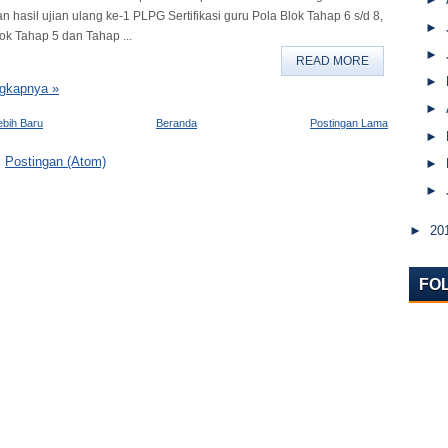
hasil ujian ulang ke-1 PLPG Sertifikasi guru Pola Blok Tahap 6 s/d 8,
►
ok Tahap 5 dan Tahap ...
►
READ MORE
►
gkapnya »
►
ebih Baru
Beranda
Postingan Lama
►
:
Postingan (Atom)
►
►
►
20
FO