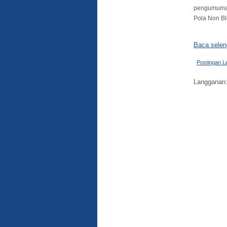
pengumuman 
Pola Non Bl
Baca selen
Postingan L
Langganan