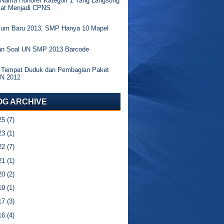
 Nama Honorer Kategori 1 Yang Langsung
kat Menjadi CPNS
ulum Baru 2013, SMP Hanya 10 Mapel
an Soal UN SMP 2013 Barcode
 Tempat Duduk dan Pembagian Paket
UN 2012
OG ARCHIVE
25
(7)
23
(1)
22
(7)
21
(1)
20
(2)
19
(1)
17
(3)
16
(4)