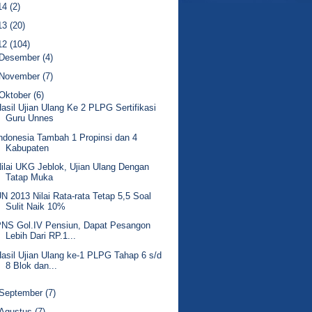
14
(2)
13
(20)
12
(104)
Desember
(4)
November
(7)
Oktober
(6)
asil Ujian Ulang Ke 2 PLPG Sertifikasi
Guru Unnes
ndonesia Tambah 1 Propinsi dan 4
Kabupaten
ilai UKG Jeblok, Ujian Ulang Dengan
Tatap Muka
N 2013 Nilai Rata-rata Tetap 5,5 Soal
Sulit Naik 10%
PNS Gol.IV Pensiun, Dapat Pesangon
Lebih Dari RP.1...
asil Ujian Ulang ke-1 PLPG Tahap 6 s/d
8 Blok dan...
September
(7)
Agustus
(7)