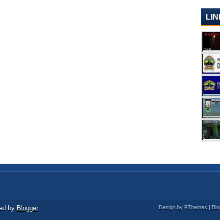
LIN
ed by
Blogger
Design by
FThemes
| Bl