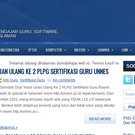
ENGAJAR GURU, SOFTWARE,
ISLAMAN
»
»
»
»
MATEMATIKA
IPTEK
KOMPUTER
MATERI
LAINNYA
LINK
lamat datang dihalaman duniabelajar.web.id. Terima kasih telah berkunjung 
SO
JIAN ULANG KE 2 PLPG SERTIFIKASI GURU UNNES
Info Guru
,
Sertifikasi Guru
No comments
 Seindah Doa" Hasil Ujian Ulang Ke 2 PLPG Sertifikasi Guru Rayon
lah di upload di halaman resmi http://unnes.ac.id sejak kemarin. Dari
jumlah 2201 orang ternyata masih ada yang TIDAK LULUS sebanyak
 Berikut lebih detailnya peserta yang lulus dan tidak lulus yang dikutip
Pop
 resmi http://unnes.ac.i...
PNS Go
READ MORE
Dari R
gkapnya »