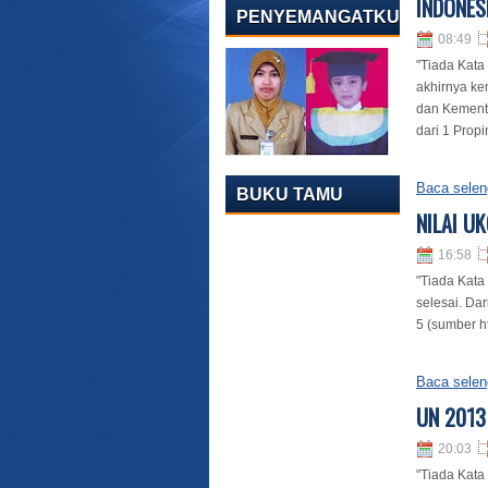
INDONES
PENYEMANGATKU
08:49
"Tiada Kata
akhirnya ke
dan Kemente
dari 1 Propi
Baca selen
BUKU TAMU
NILAI U
16:58
"Tiada Kata
selesai. Da
5 (sumber ht
Baca selen
UN 2013
20:03
"Tiada Kata