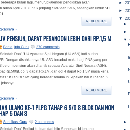
beberapa bulan lagi, menurut kalender pendidikan akan
►
20
n bulan April 2013 untuk jenjang SMP dan SMA, sedangkan untuk SD
►
20
1...
▼
20
READ MORE
►
gkapnya »
►
.IV PENSIUN, DAPAT PESANGON LEBIH DARI RP.1,5 M
▼
H
Berita
,
Info Guru
270 comments
 Seindah Doa" "UU Aparatur Sipil Negara (UU ASN) tadi sudah
I
PR. Dengan disahkannya UU ASN tersebut maka bagi PNS yang per
3 belum pensiun akan dilantik sebagai Aparatur Sipil Negara (ASN).
N
dapat Rp.500jt, gol 3 dapat Rp.1M, dan gol 4 dapat Rp.1,5M masa kerja
tas." Itulah isi SMS yang beredar selama ini. Apakah hal itu benar...?
U
 jelasnya.....
READ MORE
gkapnya »
JIAN ULANG KE-1 PLPG TAHAP 6 S/D 8 BLOK DAN NON
H
HAP 5 DAN 8
Sertifikasi Guru
2 comments
►
Seindah Doa" Berikut kutipan dari http://unnes.ac.id tentang
►