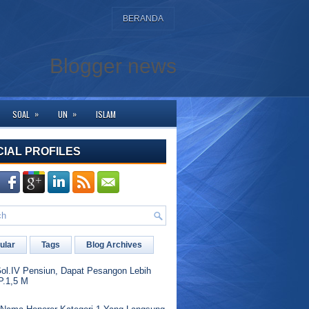
BERANDA
Blogger news
»
»
SOAL
UN
ISLAM
ke halaman ini. Bagi yang membutuhkan bantuan silahkan hubungi kami di WA 
CIAL PROFILES
ular
Tags
Blog Archives
l.IV Pensiun, Dapat Pesangon Lebih
P.1,5 M