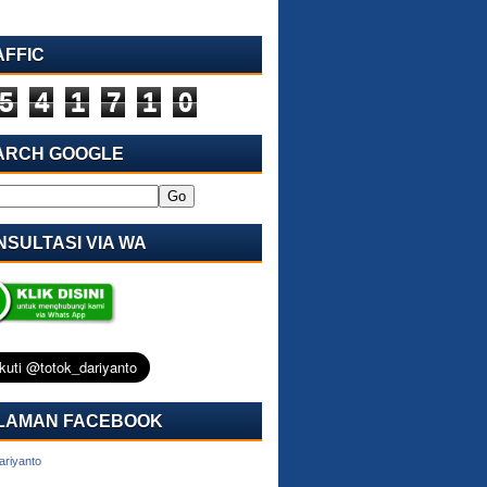
AFFIC
5
4
1
7
1
0
ARCH GOOGLE
SULTASI VIA WA
LAMAN FACEBOOK
ariyanto