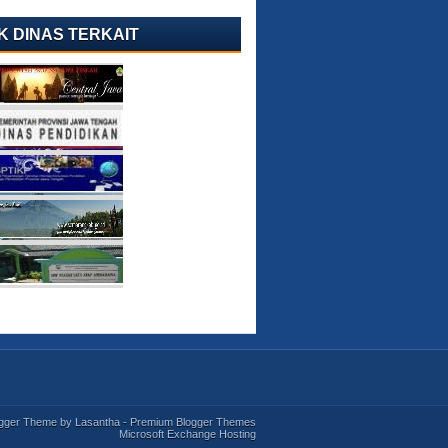
K DINAS TERKAIT
ogger Theme by
Lasantha
-
Premium Blogger Themes
Microsoft Exchange Hosting