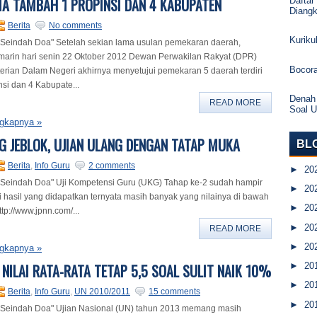
IA TAMBAH 1 PROPINSI DAN 4 KABUPATEN
Daftar
Diang
Berita
No comments
Kurik
 Seindah Doa" Setelah sekian lama usulan pemekaran daerah,
marin hari senin 22 Oktober 2012 Dewan Perwakilan Rakyat (DPR)
Bocor
rian Dalam Negeri akhirnya menyetujui pemekaran 5 daerah terdiri
nsi dan 4 Kabupate...
Denah
READ MORE
Soal 
gkapnya »
KG JEBLOK, UJIAN ULANG DENGAN TATAP MUKA
BL
Berita
,
Info Guru
2 comments
►
20
 Seindah Doa" Uji Kompetensi Guru (UKG) Tahap ke-2 sudah hampir
►
20
ri hasil yang didapatkan ternyata masih banyak yang nilainya di bawah
►
20
tp://www.jpnn.com/...
►
20
READ MORE
►
20
gkapnya »
 NILAI RATA-RATA TETAP 5,5 SOAL SULIT NAIK 10%
►
20
►
20
Berita
,
Info Guru
,
UN 2010/2011
15 comments
►
20
 Seindah Doa" Ujian Nasional (UN) tahun 2013 memang masih