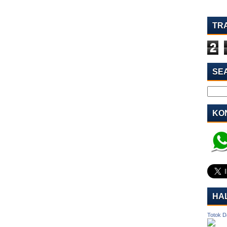
TR
2
SE
KON
HA
Totok D