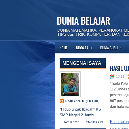
DUNIA BELAJAR
DUNIA MATEMATIKA, PERANGKAT M
TIPS dan TRIK, KOMPUTER, DAN KE
»
»
HOME
BIODATA
DUNIA GURU
Se
MENGENAI SAYA
HASIL U
10:11
"Tiada Kata
112 Unnes te
peserta se
967 peserta.
DARIYANTO (TOTOK)
dari halaman
"Hidup untuk Ibadah" KS
SMP Negeri 2 Jambu
Baca selen
LIHAT PROFIL LENGKAPKU