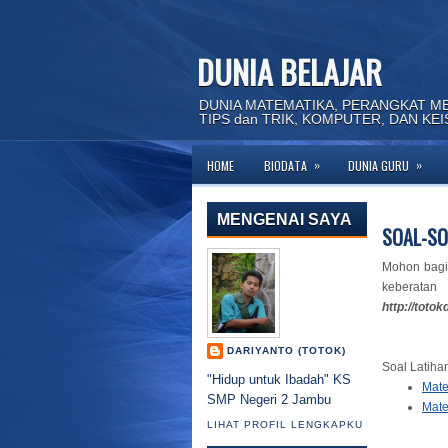
DUNIA BELAJAR
DUNIA MATEMATIKA, PERANGKAT M
TIPS dan TRIK, KOMPUTER, DAN KE
»
»
HOME
BIODATA
DUNIA GURU
MENGENAI SAYA
SOAL-SO
Mohon bagi 
keberata
http://toto
DARIYANTO (TOTOK)
Soal Latiha
"Hidup untuk Ibadah" KS
Mate
SMP Negeri 2 Jambu
Mate
LIHAT PROFIL LENGKAPKU