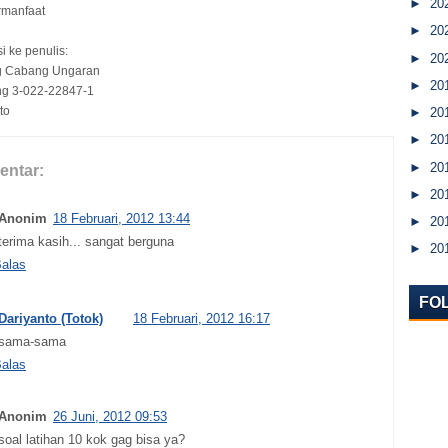
►
20
manfaat
►
20
i ke penulis:
►
20
g Cabang Ungaran
►
20
ng 3-022-22847-1
to
►
20
►
20
►
20
entar:
►
20
Anonim
18 Februari, 2012 13:44
►
20
terima kasih... sangat berguna
►
20
alas
FO
Dariyanto (Totok)
18 Februari, 2012 16:17
sama-sama
alas
Anonim
26 Juni, 2012 09:53
soal latihan 10 kok gag bisa ya?