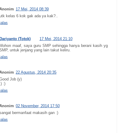
Anonim
17 Mei, 2014 08:39
utk kelas 6 kok gak ada ya kak?..
alas
Dariyanto (Totok)
17 Mei, 2014 21:10
Mohon maaf, saya guru SMP sehingga hanya berani kasih yg
SMP, untuk jenjang yang lain takut keliru.
alas
Anonim
22 Agustus, 2014 20:35
Good Job (y)
;) :)
alas
Anonim
02 November, 2014 17:50
sangat bermanfaat makasih gan :)
alas