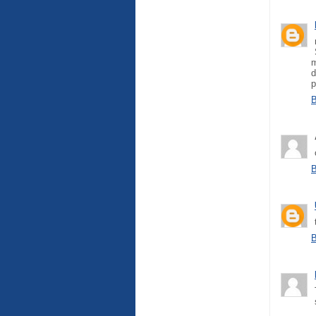
m
d
p
B
B
B