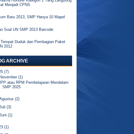
 Nama Honorer Kategori 1 Yang Langsung
kat Menjadi CPNS
ulum Baru 2013, SMP Hanya 10 Mapel
an Soal UN SMP 2013 Barcode
 Tempat Duduk dan Pembagian Paket
UN 2012
OG ARCHIVE
25
(7)
November
(1)
RPP atau RPM Pembelajaran Mendalam
SMP 2025
Agustus
(2)
Juli
(3)
Juni
(1)
23
(1)