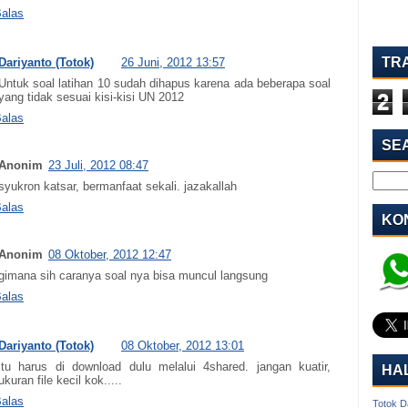
alas
TR
Dariyanto (Totok)
26 Juni, 2012 13:57
Untuk soal latihan 10 sudah dihapus karena ada beberapa soal
2
yang tidak sesuai kisi-kisi UN 2012
alas
SE
Anonim
23 Juli, 2012 08:47
syukron katsar, bermanfaat sekali. jazakallah
alas
KON
Anonim
08 Oktober, 2012 12:47
gimana sih caranya soal nya bisa muncul langsung
alas
Dariyanto (Totok)
08 Oktober, 2012 13:01
itu harus di download dulu melalui 4shared. jangan kuatir,
HA
ukuran file kecil kok.....
alas
Totok D