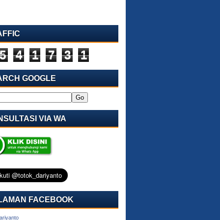
AFFIC
5
4
1
7
3
1
ARCH GOOGLE
SULTASI VIA WA
LAMAN FACEBOOK
ariyanto