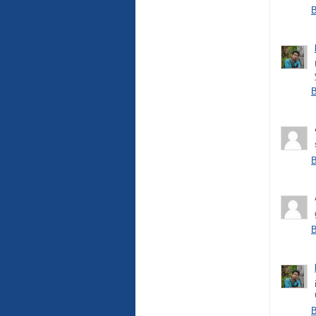
B
B
B
B
B