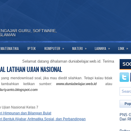
ENGAJAR GURU, SOFTWARE,
ISLAMAN
»
»
»
»
MATEMATIKA
IPTEK
KOMPUTER
MATERI
LAINNYA
LINK
Selamat datang dihalaman duniabelajar.web.id. Terima kasih telah berku
SO
AL LATIHAN UJIAN NASIONAL
yang mendownload soal, jika mau diedit silahkan. Tetapi kalau tidak
n tambahkan ketikan sumber:
www.duniabelajar.web.id
atau
kdariyanto.blogspot.com
Pop
n Ujian Nasional Kelas 7
ri Himpunan dan Bilangan Bulat
PNS Go
ri Bentuk Aljabar, Aritmatika Sosial, dan Perbandingan
Dari R