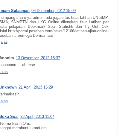
Imam Sulaeman
06 Desember, 2012 15:09
numpang share ya admin,,ada juga situs buat latihan UN SMP,
SMA, SNMPTN dan UKG Online dilengkapi fitur Latihan per
ata pelajaran, Bookmark Soal, Statistik dan Try Out. Cek
isini http://portal.paseban.com/news/12106/latihan-ujian-online-
aseban .. Semoga Bermanfaat
alas
Anonim
13 Desember, 2012 18:37
oooooooo.... ah rese
alas
Unknown
21 April, 2013 15:29
terimakasih
alas
Buku Soal
23 April, 2013 11:04
Terima kasih Om...
sangat membantu kami om...