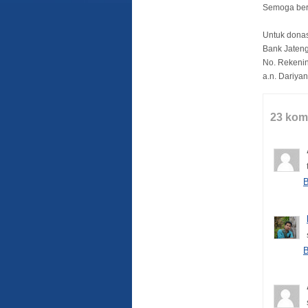
Semoga ber
Untuk donas
Bank Jaten
No. Rekeni
a.n. Dariyan
23 kom
B
B