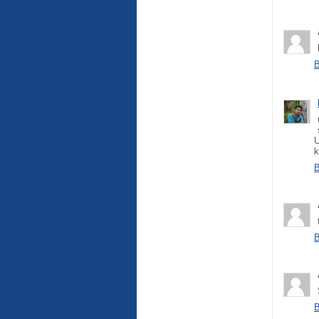
B
U
k
B
B
B