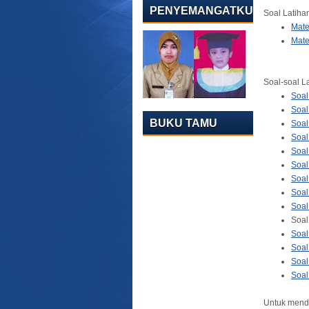
PENYEMANGATKU
Soal Latiha
Mate
Mate
Soal-soal La
Soal
Soal
BUKU TAMU
Soal
Soal
Soal
Soal
Soal
Soal
Soal
Soal
Soal
Soal
Soal
Soal
Untuk menda