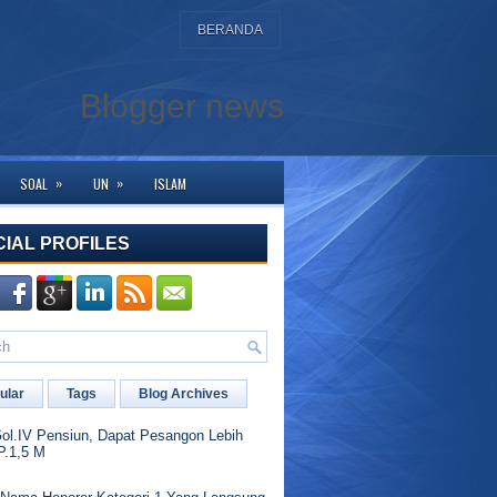
BERANDA
Blogger news
»
»
SOAL
UN
ISLAM
njung ke halaman ini. Bagi yang membutuhkan bantuan silahkan hubungi kami d
CIAL PROFILES
ular
Tags
Blog Archives
l.IV Pensiun, Dapat Pesangon Lebih
P.1,5 M