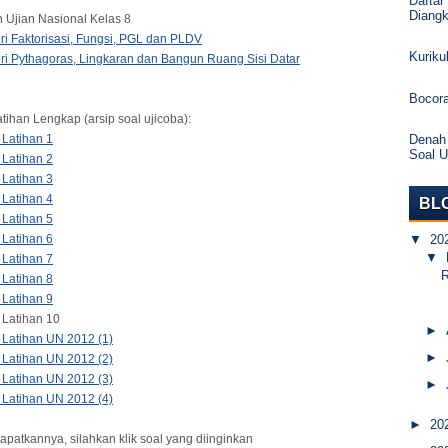
Daftar
Diang
n Ujian Nasional Kelas 8
ri Faktorisasi, Fungsi, PGL dan PLDV
Kurik
ri Pythagoras, Lingkaran dan Bangun Ruang Sisi Datar
Bocor
tihan Lengkap (arsip soal ujicoba):
Denah
 Latihan 1
Soal 
 Latihan 2
 Latihan 3
 Latihan 4
BL
 Latihan 5
▼
20
 Latihan 6
▼
 Latihan 7
 Latihan 8
 Latihan 9
 Latihan 10
►
 Latihan UN 2012 (1)
►
 Latihan UN 2012 (2)
 Latihan UN 2012 (3)
►
 Latihan UN 2012 (4)
►
20
patkannya, silahkan klik soal yang diinginkan