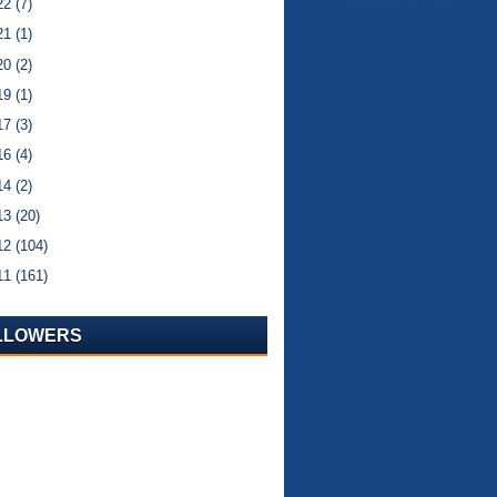
22
(7)
21
(1)
20
(2)
19
(1)
17
(3)
16
(4)
14
(2)
13
(20)
12
(104)
11
(161)
LLOWERS