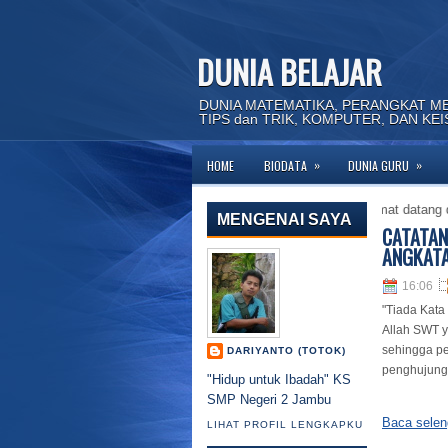
DUNIA BELAJAR
DUNIA MATEMATIKA, PERANGKAT M
TIPS dan TRIK, KOMPUTER, DAN KE
»
»
HOME
BIODATA
DUNIA GURU
Selamat datang dihala
MENGENAI SAYA
CATATAN
ANGKATA
16:06
"Tiada Kata
Allah SWT y
sehingga pe
DARIYANTO (TOTOK)
penghujung 
"Hidup untuk Ibadah" KS
SMP Negeri 2 Jambu
Baca selen
LIHAT PROFIL LENGKAPKU