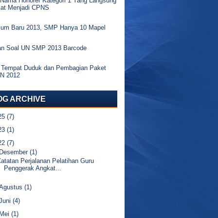
 Nama Honorer Kategori 1 Yang Langsung
kat Menjadi CPNS
ulum Baru 2013, SMP Hanya 10 Mapel
an Soal UN SMP 2013 Barcode
 Tempat Duduk dan Pembagian Paket
UN 2012
OG ARCHIVE
25
(7)
23
(1)
22
(7)
Desember
(1)
atatan Perjalanan Pelatihan Guru
Penggerak Angkat...
Agustus
(1)
Juni
(4)
Mei
(1)