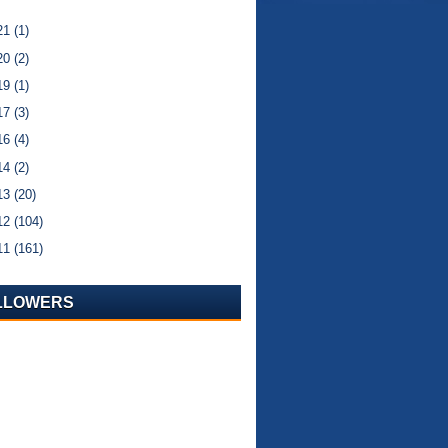
21
(1)
20
(2)
19
(1)
17
(3)
16
(4)
14
(2)
13
(20)
12
(104)
11
(161)
LLOWERS