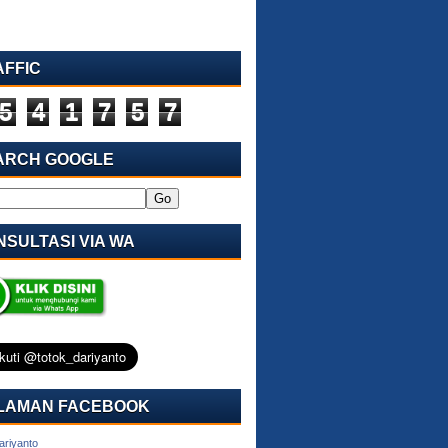
AFFIC
5
4
1
7
5
7
ARCH GOOGLE
SULTASI VIA WA
LAMAN FACEBOOK
ariyanto