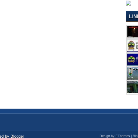
LIN
ed by
Blogger
Design by
FThemes
| Bl