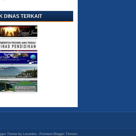
K DINAS TERKAIT
ogger Theme by
Lasantha
-
Premium Blogger Themes