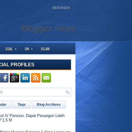
BERANDA
Blogger news
»
»
SOAL
UN
ISLAM
 yang membutuhkan bantuan silahkan hubungi kami di WA dengan klik logo WA 
CIAL PROFILES
ular
Tags
Blog Archives
l.IV Pensiun, Dapat Pesangon Lebih
P.1,5 M