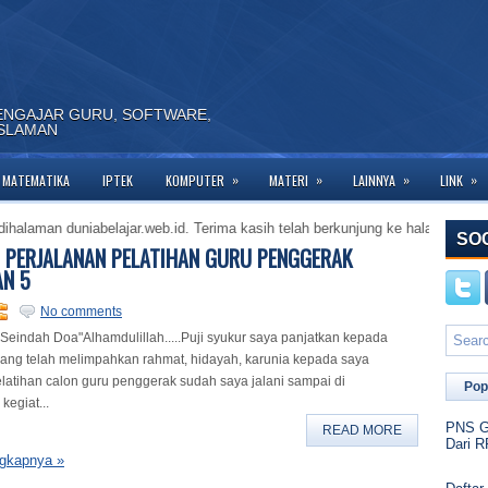
ENGAJAR GURU, SOFTWARE,
ISLAMAN
»
»
»
»
MATEMATIKA
IPTEK
KOMPUTER
MATERI
LAINNYA
LINK
man duniabelajar.web.id. Terima kasih telah berkunjung ke halaman ini. Bagi
SO
 PERJALANAN PELATIHAN GURU PENGGERAK
N 5
No comments
 Seindah Doa"Alhamdulillah.....Puji syukur saya panjatkan kepada
ang telah melimpahkan rahmat, hidayah, karunia kepada saya
latihan calon guru penggerak sudah saya jalani sampai di
Pop
kegiat...
PNS Go
READ MORE
Dari R
gkapnya »