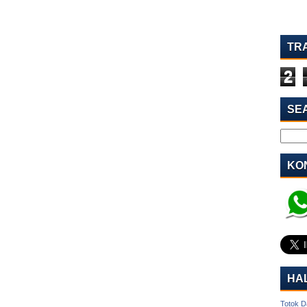
TR
2
SE
KON
HA
Totok D