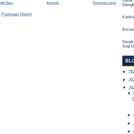
Daftar
ebih Baru
Beranda
Postingan Lama
Diang
:
Postingan (Atom)
Kurik
Bocor
Denah
Soal 
BL
►
20
►
20
▼
20
▼
C
►
►
►