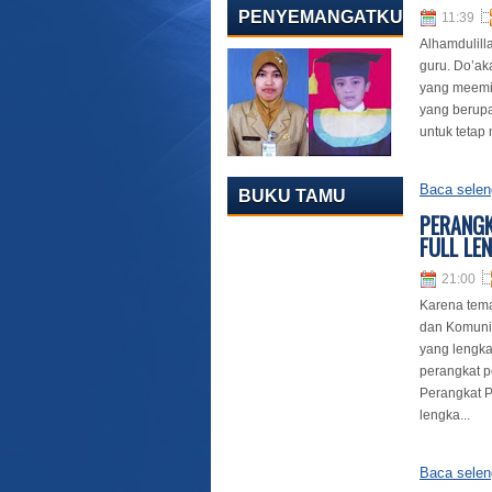
PENYEMANGATKU
11:39
Alhamdulill
guru. Do’ak
yang meemin
yang berupa
untuk tetap
Baca selen
BUKU TAMU
PERANGK
FULL LE
21:00
Karena tema
dan Komunik
yang lengka
perangkat p
Perangkat P
lengka...
Baca selen