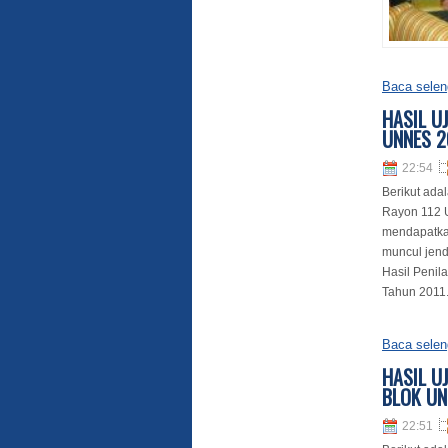
Baca selen
HASIL U
UNNES 2
22:54
Berikut adal
Rayon 112 U
mendapatkan
muncul jend
Hasil Penil
Tahun 2011. 
Baca selen
HASIL UJ
BLOK UN
22:51