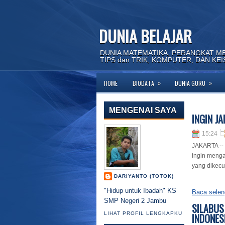
DUNIA BELAJAR
DUNIA MATEMATIKA, PERANGKAT M
TIPS dan TRIK, KOMPUTER, DAN KE
»
»
HOME
BIODATA
DUNIA GURU
MENGENAI SAYA
INGIN JA
15:24
JAKARTA -- 
ingin menga
yang dikecu
DARIYANTO (TOTOK)
"Hidup untuk Ibadah" KS
Baca selen
SMP Negeri 2 Jambu
SILABUS
LIHAT PROFIL LENGKAPKU
INDONES