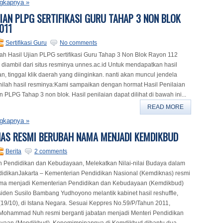
gkapnya »
JIAN PLPG SERTIFIKASI GURU TAHAP 3 NON BLOK
011
Sertifikasi Guru
No comments
lah Hasil Ujian PLPG sertifikasi Guru Tahap 3 Non Blok Rayon 112
diambil dari situs resminya unnes.ac.id Untuk mendapatkan hasil
 tinggal klik daerah yang diinginkan. nanti akan muncul jendela
nilah hasil resminya:Kami sampaikan dengan hormat Hasil Penilaian
PLPG Tahap 3 non blok. Hasil penilaian dapat dilihat di bawah ini...
READ MORE
gkapnya »
AS RESMI BERUBAH NAMA MENJADI KEMDIKBUD
Berita
2 comments
 Pendidikan dan Kebudayaan, Melekatkan Nilai-nilai Budaya dalam
idikanJakarta – Kementerian Pendidikan Nasional (Kemdiknas) resmi
ma menjadi Kementerian Pendidikan dan Kebudayaan (Kemdikbud)
siden Susilo Bambang Yudhoyono melantik kabinet hasil reshuffle,
(19/10), di Istana Negara. Sesuai Keppres No.59/P/Tahun 2011,
Mohammad Nuh resmi berganti jabatan menjadi Menteri Pendidikan