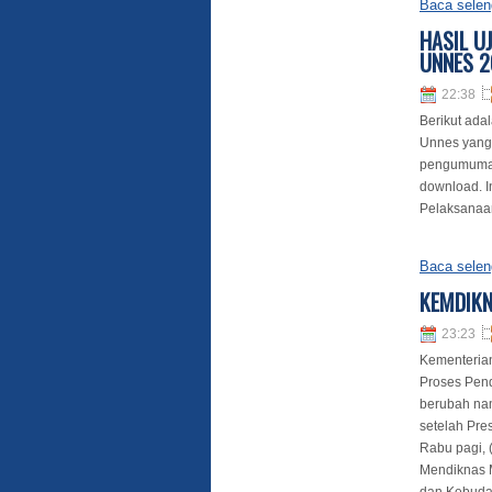
Baca selen
HASIL U
UNNES 2
22:38
Berikut ada
Unnes yang 
pengumuman,
download. I
Pelaksanaan 
Baca selen
KEMDIKN
23:23
Kementerian
Proses Pend
berubah na
setelah Pre
Rabu pagi, 
Mendiknas 