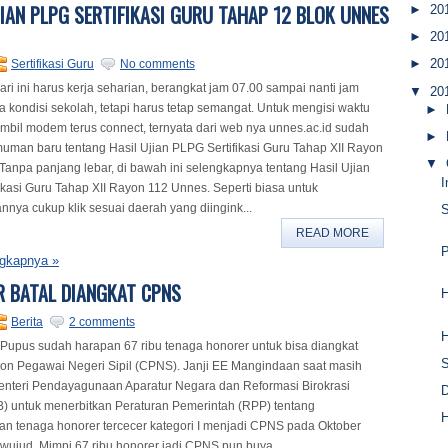
JIAN PLPG SERTIFIKASI GURU TAHAP 12 BLOK UNNES
►
20
►
20
►
20
Sertifikasi Guru
No comments
ri ini harus kerja seharian, berangkat jam 07.00 sampai nanti jam
▼
20
a kondisi sekolah, tetapi harus tetap semangat. Untuk mengisi waktu
►
mbil modem terus connect, ternyata dari web nya unnes.ac.id sudah
►
man baru tentang Hasil Ujian PLPG Sertifikasi Guru Tahap XII Rayon
▼
Tanpa panjang lebar, di bawah ini selengkapnya tentang Hasil Ujian
I
ikasi Guru Tahap XII Rayon 112 Unnes. Seperti biasa untuk
nya cukup klik sesuai daerah yang diingink...
S
READ MORE
P
gkapnya »
 BATAL DIANGKAT CPNS
H
Berita
2 comments
H
Pupus sudah harapan 67 ribu tenaga honorer untuk bisa diangkat
S
on Pegawai Negeri Sipil (CPNS). Janji EE Mangindaan saat masih
nteri Pendayagunaan Aparatur Negara dan Reformasi Birokrasi
D
 untuk menerbitkan Peraturan Pemerintah (RPP) tentang
H
n tenaga honorer tercecer kategori I menjadi CPNS pada Oktober
erwujud. Mimpi 67 ribu honorer jadi CPNS pun buya...