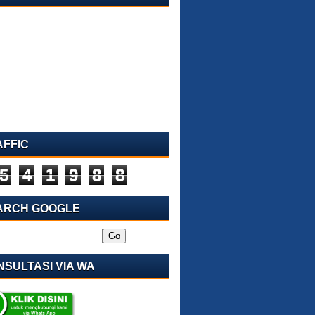
AFFIC
5
4
1
9
8
8
ARCH GOOGLE
SULTASI VIA WA