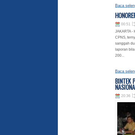
Baca selen
HONORER
00:51
JAKARTA - H
CPNS, terny
sanggah du
laporan bila
200...
Baca selen
BINTEK 
NASIONA
20:36