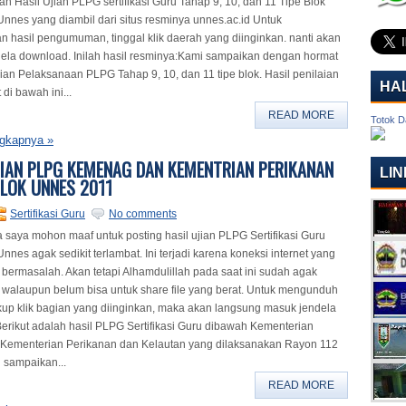
ah Hasil Ujian PLPG sertifikasi Guru Tahap 9, 10, dan 11 Tipe Blok
nnes yang diambil dari situs resminya unnes.ac.id Untuk
 hasil pengumuman, tinggal klik daerah yang diinginkan. nanti akan
ela download. Inilah hasil resminya:Kami sampaikan dengan hormat
aian Pelaksanaan PLPG Tahap 9, 10, dan 11 tipe blok. Hasil penilaian
HA
 di bawah ini...
READ MORE
Totok D
gkapnya »
JIAN PLPG KEMENAG DAN KEMENTRIAN PERIKANAN
LIN
LOK UNNES 2011
Sertifikasi Guru
No comments
saya mohon maaf untuk posting hasil ujian PLPG Sertifikasi Guru
nes agak sedikit terlambat. Ini terjadi karena koneksi internet yang
t bermasalah. Akan tetapi Alhamdulillah pada saat ini sudah agak
walaupun belum bisa untuk share file yang berat. Untuk mengunduh
kup klik bagian yang diinginkan, maka akan langsung masuk jendela
erikut adalah hasil PLPG Sertifikasi Guru dibawah Kementerian
Kementerian Perikanan dan Kelautan yang dilaksanakan Rayon 112
 sampaikan...
READ MORE