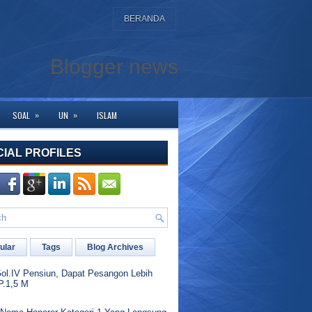
BERANDA
Blogger news
»
»
SOAL
UN
ISLAM
njung ke halaman ini. Bagi yang membutuhkan bantuan silahkan hubungi kami 
CIAL PROFILES
ular
Tags
Blog Archives
l.IV Pensiun, Dapat Pesangon Lebih
P.1,5 M