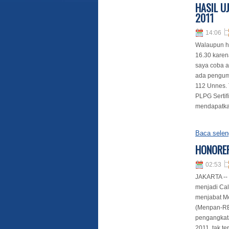
HASIL U
2011
14:06
Walaupun ha
16.30 karen
saya coba a
ada pengumu
112 Unnes. 
PLPG Sertif
mendapatkan
Baca selen
HONORER
02:53
JAKARTA -- 
menjadi Cal
menjabat Me
(Menpan-RB)
pengangkata
2011, tak t