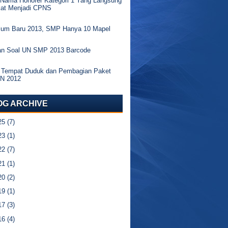
 Nama Honorer Kategori 1 Yang Langsung
kat Menjadi CPNS
ulum Baru 2013, SMP Hanya 10 Mapel
an Soal UN SMP 2013 Barcode
 Tempat Duduk dan Pembagian Paket
UN 2012
OG ARCHIVE
25
(7)
23
(1)
22
(7)
21
(1)
20
(2)
19
(1)
17
(3)
16
(4)