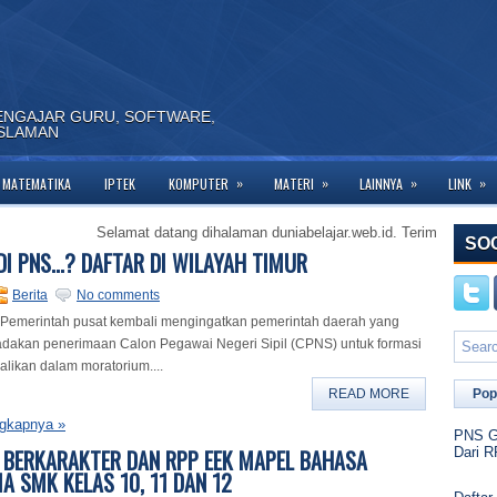
ENGAJAR GURU, SOFTWARE,
ISLAMAN
»
»
»
»
MATEMATIKA
IPTEK
KOMPUTER
MATERI
LAINNYA
LINK
Selamat datang dihalaman duniabelajar.web.id. Terima kasih telah berku
SO
DI PNS...? DAFTAR DI WILAYAH TIMUR
Berita
No comments
Pemerintah pusat kembali mengingatkan pemerintah daerah yang
dakan penerimaan Calon Pegawai Negeri Sipil (CPNS) untuk formasi
alikan dalam moratorium....
READ MORE
Pop
gkapnya »
PNS Go
 BERKARAKTER DAN RPP EEK MAPEL BAHASA
Dari R
IA SMK KELAS 10, 11 DAN 12