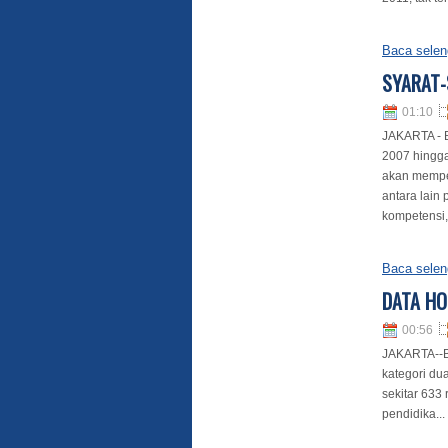
Baca selen
SYARAT-
01:10
JAKARTA - B
2007 hingg
akan memper
antara lain
kompetensi,
Baca selen
DATA HO
00:56
JAKARTA--B
kategori du
sekitar 633
pendidika...