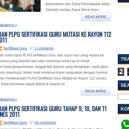
ketrampilan dan Dana Peningkatan Mutu
Sekolah melalui Dana Block Gran...
READ MORE
gkapnya »
JIAN PLPG SERTIFIKASI GURU MUTASI KE RAYON 112
011
Sertifikasi Guru
2 comments
ah Hasil Ujian PLPG sertifikasi Guru dari rayon lain yang mutasi ke
TR
nnes yang diambil dari situs resminya unnes.ac.id Untuk
 hasil pengumuman, tinggal klik daerah yang diinginkan. nanti akan
2
ela download. Inilah hasil resminya:Kami sampaikan dengan hormat
aian Pelaksanaan PLPG Sertifikasi Guru Mutasi ke Rayon 112 Unnes
Hasil penilaian dapat dilihat di bawah ini ...
SE
READ MORE
gkapnya »
IAN PLPG SERTIFIKASI GURU TAHAP 9, 10, DAN 11
KON
NES 2011
Sertifikasi Guru
No comments