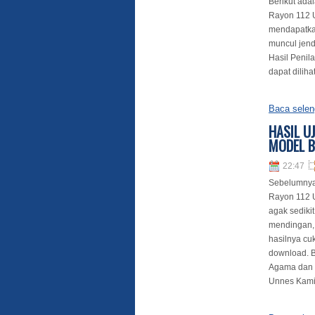
Berikut adal
Rayon 112 U
mendapatkan
muncul jend
Hasil Penil
dapat dilihat
Baca selen
HASIL U
MODEL B
22:47
Sebelumnya 
Rayon 112 Un
agak sediki
mendingan, 
hasilnya cu
download. B
Agama dan 
Unnes Kami