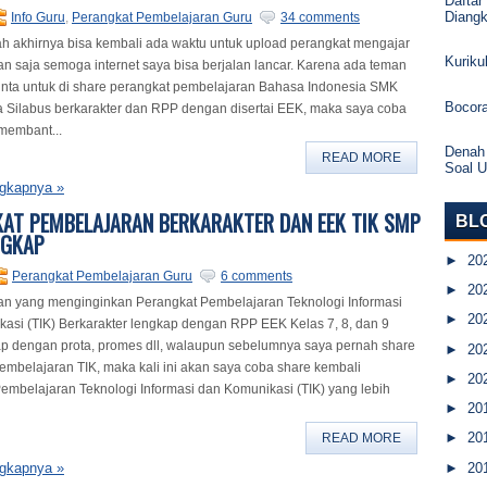
Daftar
Diang
Info Guru
,
Perangkat Pembelajaran Guru
34 comments
ah akhirnya bisa kembali ada waktu untuk upload perangkat mengajar
Kurik
an saja semoga internet saya bisa berjalan lancar. Karena ada teman
ta untuk di share perangkat pembelajaran Bahasa Indonesia SMK
Bocor
 Silabus berkarakter dan RPP dengan disertai EEK, maka saya coba
 membant...
Denah
READ MORE
Soal 
gkapnya »
AT PEMBELAJARAN BERKARAKTER DAN EEK TIK SMP
BL
NGKAP
►
20
Perangkat Pembelajaran Guru
6 comments
►
20
n yang menginginkan Perangkat Pembelajaran Teknologi Informasi
►
20
asi (TIK) Berkarakter lengkap dengan RPP EEK Kelas 7, 8, dan 9
p dengan prota, promes dll, walaupun sebelumnya saya pernah share
►
20
embelajaran TIK, maka kali ini akan saya coba share kembali
►
20
embelajaran Teknologi Informasi dan Komunikasi (TIK) yang lebih
►
20
►
20
READ MORE
►
20
gkapnya »