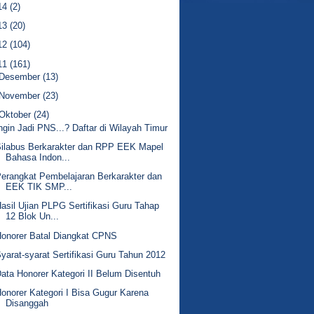
14
(2)
13
(20)
12
(104)
11
(161)
Desember
(13)
November
(23)
Oktober
(24)
ngin Jadi PNS...? Daftar di Wilayah Timur
ilabus Berkarakter dan RPP EEK Mapel
Bahasa Indon...
erangkat Pembelajaran Berkarakter dan
EEK TIK SMP...
asil Ujian PLPG Sertifikasi Guru Tahap
12 Blok Un...
onorer Batal Diangkat CPNS
yarat-syarat Sertifikasi Guru Tahun 2012
ata Honorer Kategori II Belum Disentuh
onorer Kategori I Bisa Gugur Karena
Disanggah