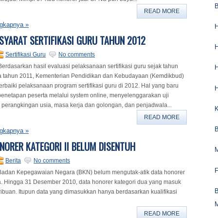
B
READ MORE
gkapnya »
H
SYARAT SERTIFIKASI GURU TAHUN 2012
H
Sertifikasi Guru
No comments
erdasarkan hasil evaluasi pelaksanaan sertifikasi guru sejak tahun
a tahun 2011, Kementerian Pendidikan dan Kebudayaan (Kemdikbud)
baiki pelaksanaan program sertifikasi guru di 2012. Hal yang baru
H
 penetapan peserta melalui system online, menyelenggarakan uji
 perangkingan usia, masa kerja dan golongan, dan penjadwala...
READ MORE
B
gkapnya »
NORER KATEGORI II BELUM DISENTUH
Berita
No comments
F
adan Kepegawaian Negara (BKN) belum mengutak-atik data honorer
a. Hingga 31 Desember 2010, data honorer kategori dua yang masuk
B
 ribuan. Itupun data yang dimasukkan hanya berdasarkan kualifikasi
READ MORE