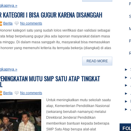
gkapnya »
 KATEGORI I BISA GUGUR KARENA DISANGGAH
S
Berita
No comments
M
onorer kategori satu yang sudah lolos verifikasi dan validasi sebagai
ata tetap berpeluang gugur jika ada laporan masyarakat dalam masa
a minggu. Di dalam masa sanggah itu, masyarakat bisa memasukkan
 honorer yang memenuhi kriteria itu ternyata bekerja (diangkat) di atas
R
READ MORE
gkapnya »
►
PENINGKATAN MUTU SMP SATU ATAP TINGKAT
►
L
►
Berita
No comments
►
Untuk meningkatkan mutu sekolah saatu
►
atap, Kementerian Pendidikan Nasional
►
(sekarang berubah namanya) melalui
Direktorat Jenderal Pendidikan
memberikan bantuan kepada beberapa
FO
SMP Satu Atap berupa alat-alat