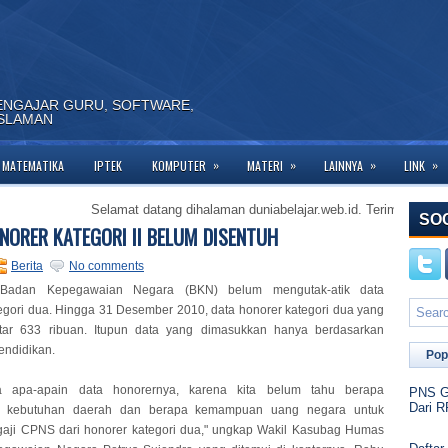
ENGAJAR GURU, SOFTWARE,
ISLAMAN
»
»
»
»
MATEMATIKA
IPTEK
KOMPUTER
MATERI
LAINNYA
LINK
Selamat datang dihalaman duniabelajar.web.id. Terima kasih telah be
SO
NORER KATEGORI II BELUM DISENTUH
Berita
No comments
-Badan Kepegawaian Negara (BKN) belum mengutak-atik data
egori dua. Hingga 31 Desember 2010, data honorer kategori dua yang
tar 633 ribuan. Itupun data yang dimasukkan hanya berdasarkan
pendidikan.
Pop
ta apa-apain data honorernya, karena kita belum tahu berapa
PNS Go
Dari R
a kebutuhan daerah dan berapa kemampuan uang negara untuk
aji CPNS dari honorer kategori dua," ungkap Wakil Kasubag Humas