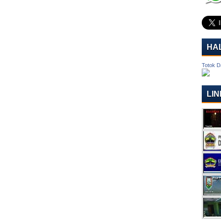
HA
Totok D
LIN