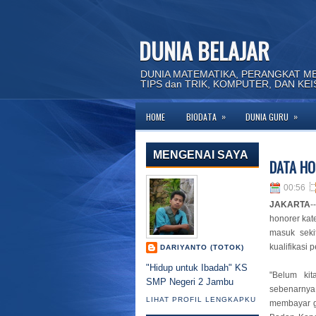
DUNIA BELAJAR
DUNIA MATEMATIKA, PERANGKAT M
TIPS dan TRIK, KOMPUTER, DAN KE
»
»
HOME
BIODATA
DUNIA GURU
MENGENAI SAYA
DATA HO
00:56
JAKARTA
-
honorer kat
masuk seki
kualifikasi 
DARIYANTO (TOTOK)
"Hidup untuk Ibadah" KS
"Belum ki
SMP Negeri 2 Jambu
sebenarny
LIHAT PROFIL LENGKAPKU
membayar g