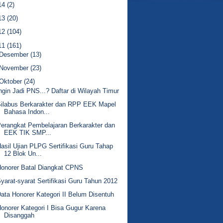
14
(2)
13
(20)
12
(104)
11
(161)
Desember
(13)
November
(23)
Oktober
(24)
ngin Jadi PNS...? Daftar di Wilayah Timur
ilabus Berkarakter dan RPP EEK Mapel
Bahasa Indon...
erangkat Pembelajaran Berkarakter dan
EEK TIK SMP...
asil Ujian PLPG Sertifikasi Guru Tahap
12 Blok Un...
onorer Batal Diangkat CPNS
yarat-syarat Sertifikasi Guru Tahun 2012
ata Honorer Kategori II Belum Disentuh
onorer Kategori I Bisa Gugur Karena
Disanggah