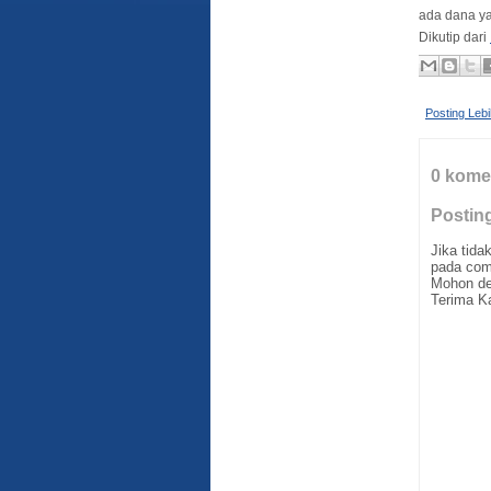
ada dana ya
Dikutip dari
Posting Leb
0 kome
Postin
Jika tid
pada com
Mohon de
Terima K