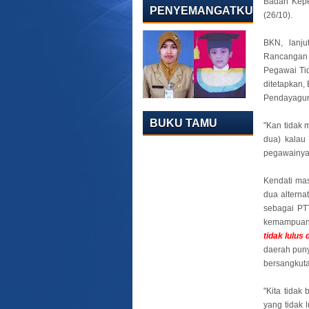
Badan Kepe
PENYEMANGATKU
(26/10).
BKN, lanju
Rancangan 
Pegawai Tid
ditetapkan,
Pendayagun
BUKU TAMU
"Kan tidak 
dua) kalau 
pegawainya 
Kendati mas
dua alternat
sebagai PT
kemampuan 
tidak lulus
daerah pun
bersangkuta
"Kita tida
yang tidak 