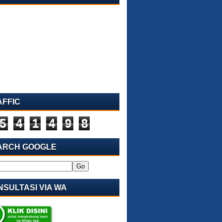
AFFIC
5
4
1
4
9
8
ARCH GOOGLE
SULTASI VIA WA