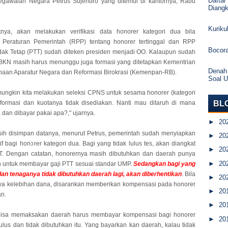
Daftar
gawaian Negara Petrus Sujendro yang ditemui di kantornya, Rabu
Diang
Kurik
tnya, akan melakukan verifikasi data honorer kategori dua bila
Peraturan Pemerintah (RPP) tentang honorer tertinggal dan RPP
Bocor
ak Tetap (PTT) sudah diteken presiden menjadi OO. Kalaupun sudah
 BKN masih harus menunggu juga formasi yang ditetapkan Kementrian
Denah
aan Aparatur Negara dan Reformasi Birokrasi (Kemenpan-RB).
Soal 
mungkin kita melakukan seleksi CPNS untuk sesama honorer (kategori
BL
formasi dan kuotanya tidak disediakan. Nanti mau ditaruh di mana
dan dibayar pakai apa?," ujarnya.
►
20
ih disimpan datanya, menurut Petrus, pemerintah sudah menyiapkan
►
20
if bagi honorer kategori dua. Bagi yang tidak lulus tes, akan diangkat
►
20
T. Dengan catatan, honorernya masih dibutuhkan dan daerah punya
►
20
untuk membayar gaji PTT sesuai standar UMP.
Sedangkan bagi yang
 dan tenaganya tidak dibutuhkan daerah lagi, akan diberhentikan
. Bila
►
20
ya kelebihan dana, disarankan memberikan kompensasi pada honorer
►
20
n.
►
20
k bisa memaksakan daerah harus membayar kompensasi bagi honorer
►
20
lulus dan tidak dibutuhkan itu. Yang bayarkan kan daerah, kalau tidak