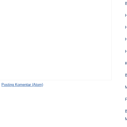
B
H
H
H
B
:
Posting Komentar (Atom)
F
B