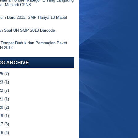
 Nama Honorer Kategori 1 Yang Langsung
kat Menjadi CPNS
ulum Baru 2013, SMP Hanya 10 Mapel
an Soal UN SMP 2013 Barcode
 Tempat Duduk dan Pembagian Paket
UN 2012
OG ARCHIVE
25
(7)
23
(1)
22
(7)
21
(1)
20
(2)
19
(1)
17
(3)
16
(4)