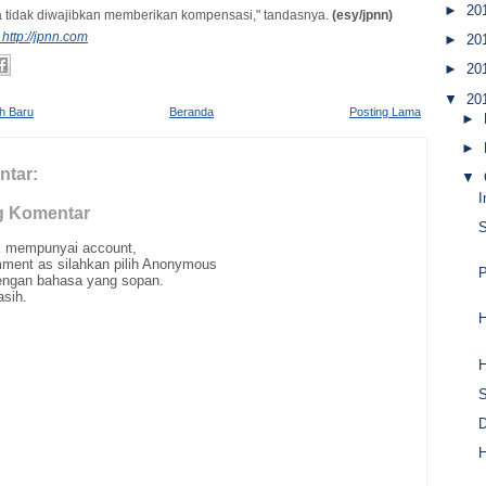
►
20
 tidak diwajibkan memberikan kompensasi," tandasnya.
(esy/jpnn)
http://jpnn.com
►
20
►
20
▼
20
ih Baru
Beranda
Posting Lama
►
►
ntar:
▼
I
g Komentar
S
ak mempunyai account,
ment as silahkan pilih Anonymous
P
ngan bahasa yang sopan.
asih.
H
H
S
D
H