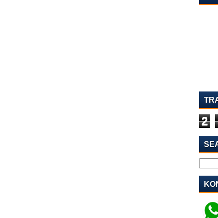
TR
2
SE
KON