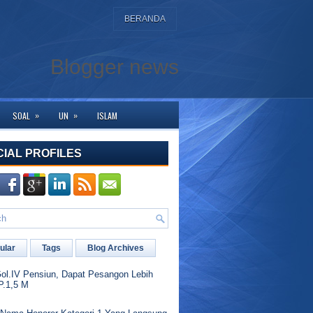
BERANDA
Blogger news
»
»
SOAL
UN
ISLAM
rkunjung ke halaman ini. Bagi yang membutuhkan bantuan silahkan hubungi ka
CIAL PROFILES
ular
Tags
Blog Archives
l.IV Pensiun, Dapat Pesangon Lebih
P.1,5 M