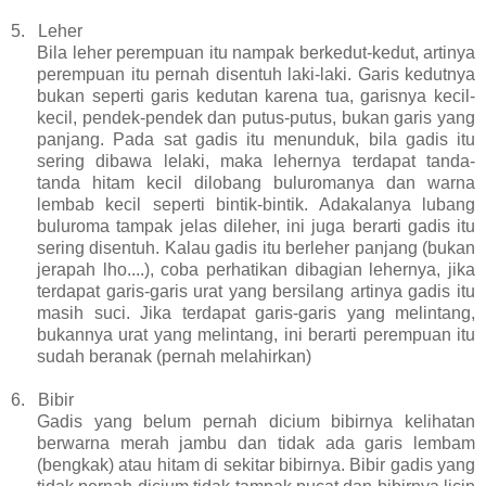
5.
Leher
Bila leher perempuan itu nampak berkedut-kedut, artinya
perempuan itu pernah disentuh laki-laki. Garis kedutnya
bukan seperti garis kedutan karena tua, garisnya kecil-
kecil, pendek-pendek dan putus-putus, bukan garis yang
panjang. Pada sat gadis itu menunduk, bila gadis itu
sering dibawa lelaki, maka lehernya terdapat tanda-
tanda hitam kecil dilobang buluromanya dan warna
lembab kecil seperti bintik-bintik. Adakalanya lubang
buluroma tampak jelas dileher, ini juga berarti gadis itu
sering disentuh. Kalau gadis itu berleher panjang (bukan
jerapah lho....), coba perhatikan dibagian lehernya, jika
terdapat garis-garis urat yang bersilang artinya gadis itu
masih suci. Jika terdapat garis-garis yang melintang,
bukannya urat yang melintang, ini berarti perempuan itu
sudah beranak (pernah melahirkan)
6.
Bibir
Gadis yang belum pernah dicium bibirnya kelihatan
berwarna merah jambu dan tidak ada garis lembam
(bengkak) atau hitam di sekitar bibirnya. Bibir gadis yang