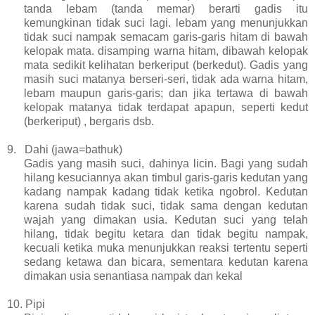
tanda lebam (tanda memar) berarti gadis itu
kemungkinan tidak suci lagi. lebam yang menunjukkan
tidak suci nampak semacam garis-garis hitam di bawah
kelopak mata. disamping warna hitam, dibawah kelopak
mata sedikit kelihatan berkeriput (berkedut). Gadis yang
masih suci matanya berseri-seri, tidak ada warna hitam,
lebam maupun garis-garis; dan jika tertawa di bawah
kelopak matanya tidak terdapat apapun, seperti kedut
(berkeriput) , bergaris dsb.
9.
Dahi (jawa=bathuk)
Gadis yang masih suci, dahinya licin.
Bagi yang sudah
hilang kesuciannya akan
timbul garis-garis kedutan yang
kadang nampak kadang tidak ketika ngobrol. Kedutan
karena sudah tidak suci, tidak sama dengan kedutan
wajah yang dimakan usia. Kedutan suci yang telah
hilang, tidak begitu ketara dan tidak begitu nampak,
kecuali ketika muka menunjukkan reaksi tertentu seperti
sedang ketawa dan bicara, sementara kedutan karena
dimakan usia senantiasa nampak dan kekal
10.
Pipi