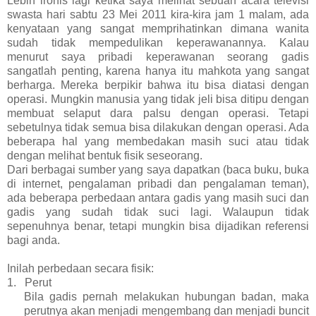
Lebih ironis lagi ketika saya melihat sebuah acara televisi
swasta hari sabtu 23 Mei 2011 kira-kira jam 1 malam, ada
kenyataan yang sangat memprihatinkan dimana wanita
sudah tidak mempedulikan keperawanannya. Kalau
menurut saya pribadi keperawanan seorang gadis
sangatlah penting, karena hanya itu mahkota yang sangat
berharga. Mereka berpikir bahwa itu bisa diatasi dengan
operasi. Mungkin manusia yang tidak jeli bisa ditipu dengan
membuat selaput dara palsu dengan operasi. Tetapi
sebetulnya tidak semua bisa dilakukan dengan operasi. Ada
beberapa hal yang membedakan masih suci atau tidak
dengan melihat bentuk fisik seseorang.
Dari berbagai sumber yang saya dapatkan (baca buku, buka
di internet, pengalaman pribadi dan pengalaman teman),
ada beberapa perbedaan antara gadis yang masih suci dan
gadis yang sudah tidak suci lagi. Walaupun tidak
sepenuhnya benar, tetapi mungkin bisa dijadikan referensi
bagi anda.
Inilah perbedaan secara fisik:
1.
Perut
Bila gadis pernah melakukan hubungan badan, maka
perutnya akan menjadi mengembang dan menjadi buncit