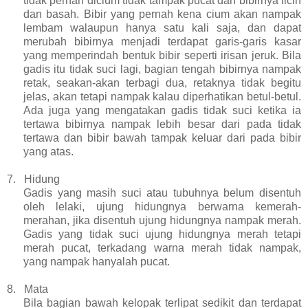
tidak pernah dicium tidak tampak pucat dan bibirnya licin
dan basah. Bibir yang pernah kena cium akan nampak
lembam walaupun hanya satu kali saja, dan dapat
merubah bibirnya menjadi terdapat garis-garis kasar
yang memperindah bentuk bibir seperti irisan jeruk. Bila
gadis itu tidak suci lagi, bagian tengah bibirnya nampak
retak, seakan-akan terbagi dua, retaknya tidak begitu
jelas, akan tetapi nampak kalau diperhatikan betul-betul.
Ada juga yang mengatakan gadis tidak suci ketika ia
tertawa bibirnya nampak lebih besar dari pada tidak
tertawa dan bibir bawah tampak keluar dari pada bibir
yang atas.
7.
Hidung
Gadis yang masih suci atau tubuhnya belum disentuh
oleh lelaki, ujung hidungnya berwarna kemerah-
merahan, jika disentuh ujung hidungnya nampak merah.
Gadis yang tidak suci ujung hidungnya merah tetapi
merah pucat, terkadang warna merah tidak nampak,
yang nampak hanyalah pucat.
8.
Mata
Bila bagian bawah kelopak terlipat sedikit dan terdapat