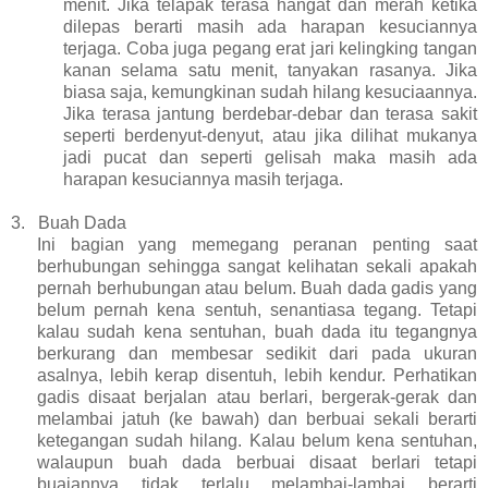
menit. Jika telapak terasa hangat dan merah ketika
dilepas berarti masih ada harapan kesuciannya
terjaga. Coba juga pegang erat jari kelingking tangan
kanan selama satu menit, tanyakan rasanya. Jika
biasa saja, kemungkinan sudah hilang kesuciaannya.
Jika terasa jantung berdebar-debar dan terasa sakit
seperti berdenyut-denyut, atau jika dilihat mukanya
jadi pucat dan seperti gelisah maka masih ada
harapan kesuciannya masih terjaga.
3.
Buah Dada
Ini bagian yang memegang peranan penting saat
berhubungan sehingga sangat kelihatan sekali apakah
pernah berhubungan atau belum. Buah dada gadis yang
belum pernah kena sentuh, senantiasa tegang. Tetapi
kalau sudah kena sentuhan, buah dada itu tegangnya
berkurang dan membesar sedikit dari pada ukuran
asalnya, lebih kerap disentuh, lebih kendur. Perhatikan
gadis disaat berjalan atau berlari, bergerak-gerak dan
melambai jatuh (ke bawah) dan berbuai sekali berarti
ketegangan sudah hilang. Kalau belum kena sentuhan,
walaupun buah dada berbuai disaat berlari tetapi
buaiannya tidak terlalu melambai-lambai berarti