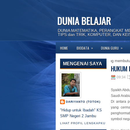
DUNIA BELAJAR
DUNIA MATEMATIKA, PERANGKAT M
TIPS dan TRIK, KOMPUTER, DAN KE
»
»
HOME
BIODATA
DUNIA GURU
.id. Terima kasih telah berkunjung ke halaman ini. Bagi yang membutuhkan ba
MENGENAI SAYA
HUKUM 
09:34
Syaikh Abdu
Saudi Arabia
Di antara 
DARIYANTO (TOTOK)
yang cerma
"Hidup untuk Ibadah" KS
penghormat
SMP Negeri 2 Jambu
symbol nega
LIHAT PROFIL LENGKAPKU