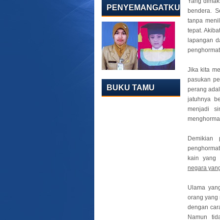
Yang dimaks
PENYEMANGATKU
bendera. S
tanpa menil
tepat. Akib
lapangan d
penghormat
Jika kita m
pasukan pe
BUKU TAMU
perang ada
jatuhnya b
menjadi s
menghormat
Demikian 
penghormat
kain yang
negara yan
Ulama yan
orang yang
dengan cara
Namun tid