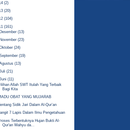
14
(2)
13
(20)
12
(104)
11
(161)
Desember
(13)
November
(23)
Oktober
(24)
September
(19)
Agustus
(13)
Juli
(21)
Juni
(11)
ilihan Allah SWT Itulah Yang Terbaik
Bagi Kita
MADU OBAT YANG MUJARAB
entang Sidik Jari Dalam Al-Qur’an
angit 7 Lapis Dalam Ilmu Pengetahuan
roses Terbentuknya Hujan Bukti Al-
Qur'an Wahyu da...