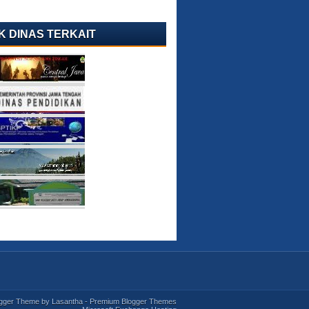
K DINAS TERKAIT
ogger Theme by
Lasantha
-
Premium Blogger Themes