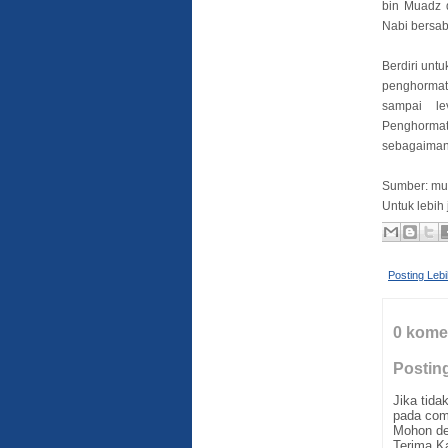
bin Muadz 
Nabi bersab
Berdiri unt
penghormat
sampai le
Penghorma
sebagaimana 
Sumber: mus
Untuk lebih
Posting Leb
0 kome
Postin
Jika tid
pada com
Mohon de
Terima K