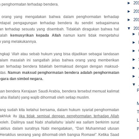
►
20
 penghormatan terhadap bendera.
►
20
 orang yang mengatakan bahwa dalam penghormatan terhadap
►
20
rdapat pengagungan terhadap bendera itu sendiri sebagaimana
▼
20
n terhadap sesuatu yang disembah. Tidaklah diragukan bahwa hal
►
dalah
kemusyrikan kepada Allah
namun kami tidak mengetahui
n yang melakukannya.
►
►
gkaji ‘
illah
atau sebab hukum yang bisa dijadikan sebagai landasan
►
dalam masalah ini sangatlah jelas bahwa orang yang memberikan
an terhadap bendera tidaklah bermaksud dengan dengan maksud-
►
atas.
Namun maksud penghormatan bendera adalah penghormatan
►
egara dan simbol negara.
▼
P
gan bendera Kerajaan Saudi Arabia, bendera tersebut memuat kalimat
ilaha illallah) yang wajib dihormati oleh setiap muslim.
ang sudah kita ketahui bersama, dalam hukum syariat penghormatan
T
akhluk itu
jika tidak semisal dengan penghormatan terhadap Allah
L
oleh. Dalilnya saat Nabi
shallallahu ‘alaihi wa sallam
berkirim surat
aklius dalam suratnya Nabi mengatakan, “Dari Muhammad utusan
P
 Heraklius seorang yang dihormati oleh bangsa Romawi”. Ketika Saad