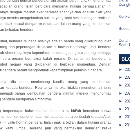
Daftar
ud dengan hormat bendera di sini adalah berdiri untuk menghormati
Diang
ebagian orang telah berbicara mengenai hukum permasalahan ini
ainya dengan melihat akar permasalahannya dan analisis fikih yang
Kurik
atnya mereka mengeluarkan hukum yang tidak sesuai dengan realita di
an tidak sesuai dengan maksud atau tujuan orang yang memberikan
Bocor
an terhadap bendera.
Denah
elihat, bendera itu pada asalnya adalah benda yang dikerubungi oleh
Soal 
rang dan peperangan dilakukan di bawah kibarannya. Jadi bendera
lah simbol tegaknya kepemimpian seorang panglima perang sehingga
BL
endera perang bermakna kalah perang. Di zaman ini bendera itu
imbol negara yang dikibarkan di berbagai momentum. Dengan
►
20
i bendera berarti menghormati kepemimpinan pemimpin negara.
►
20
pula, kita perlu menimbang kondisi orang yang memberikan
►
20
an kepada bendera. Realitanya mereka tidaklah menghormati jenis
►
20
 menjadi bahan pembuatan bendera
namun mereka menghormati
g bendera merupakan simbolnya
.
►
20
►
20
g berpendapat bahwa hormat bendera itu
bid’ah
bermakna bahwa
 memberikan penghormatan terhadap bendera beribadah kepada Allah
►
20
 ini yaitu hormat bendera. Inilah makna bid’ah dalam hukum syariat.
►
20
ak kami jumpai seorang pun yang bermaksud demikian ketika