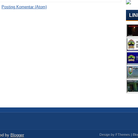
:
Posting Komentar (Atom)
LIN
ed by
Blogger
Design by
FThemes
| Bl