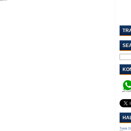
TR
SE
KON
HA
Totok D