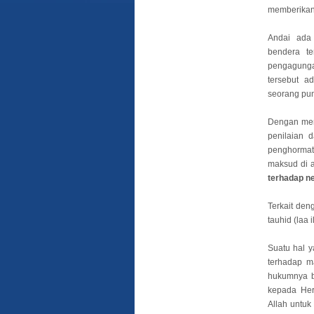
memberikan
Andai ada
bendera te
pengagunga
tersebut a
seorang pu
Dengan men
penilaian 
penghormat
maksud di 
terhadap n
Terkait den
tauhid (laa 
Suatu hal y
terhadap m
hukumnya b
kepada Her
Allah untuk