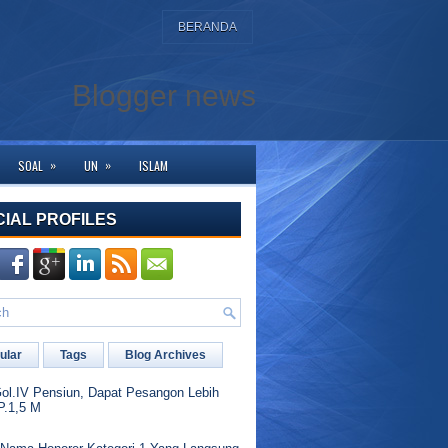
BERANDA
Blogger news
»
»
SOAL
UN
ISLAM
gi yang akan melihat koleksi video tugas pendidikan calon guru penggerak s
CIAL PROFILES
ular
Tags
Blog Archives
l.IV Pensiun, Dapat Pesangon Lebih
P.1,5 M