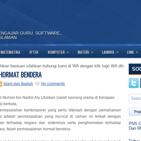
ENGAJAR GURU, SOFTWARE,
ISLAMAN
»
»
»
»
MATEMATIKA
IPTEK
KOMPUTER
MATERI
LAINNYA
LINK
ntuan silahkan hubungi kami di WA dengan klik logo WA dihalaman ini dan ba
SO
HORMAT BENDERA
Islam dan Ibadah
No comments
l Muhsin bin Nashir Alu Ubaikan (salah seorang ulama di Kerajaan
) berkata,
permasalahan kontemporer yang perlu ditelaah dengan pemahaman
Pop
t adalah permasalahan yang muncul di zaman ini terkait dengan
an terhadap negara dan sistemnya serta penghormatan terhadap
PNS Go
Dari R
ra. Itulah permasalahan hormat bendera.