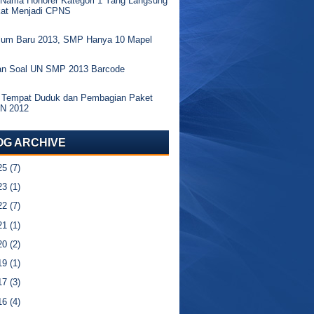
 Nama Honorer Kategori 1 Yang Langsung
kat Menjadi CPNS
ulum Baru 2013, SMP Hanya 10 Mapel
an Soal UN SMP 2013 Barcode
 Tempat Duduk dan Pembagian Paket
UN 2012
OG ARCHIVE
25
(7)
23
(1)
22
(7)
21
(1)
20
(2)
19
(1)
17
(3)
16
(4)