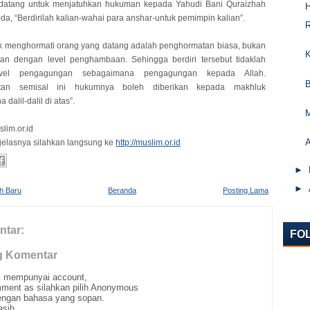
datang untuk menjatuhkan hukuman kepada Yahudi Bani Quraizhah
da, “Berdirilah kalian-wahai para anshar-untuk pemimpin kalian”.
uk menghormati orang yang datang adalah penghormatan biasa, bukan
an dengan level penghambaan. Sehingga berdiri tersebut tidaklah
vel pengagungan sebagaimana pengagungan kepada Allah.
tan semisal ini hukumnya boleh diberikan kepada makhluk
dalil-dalil di atas”.
lim.or.id
 jelasnya silahkan langsung ke
http://muslim.or.id
►
►
ih Baru
Beranda
Posting Lama
ntar:
FO
g Komentar
ak mempunyai account,
ment as silahkan pilih Anonymous
ngan bahasa yang sopan.
asih.