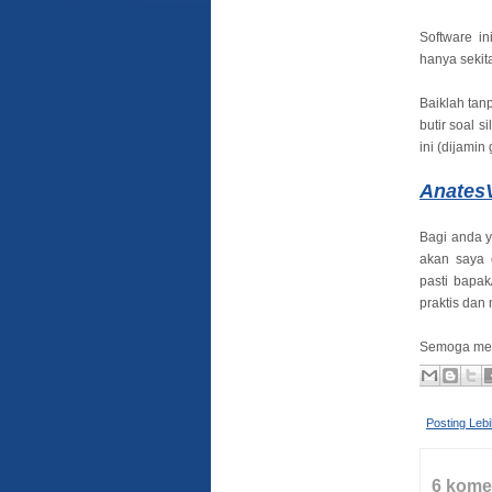
Software in
hanya sekita
Baiklah tan
butir soal 
ini (dijamin 
AnatesV
Bagi anda y
akan saya 
pasti bapak
praktis dan
Semoga me
Posting Leb
6 kome