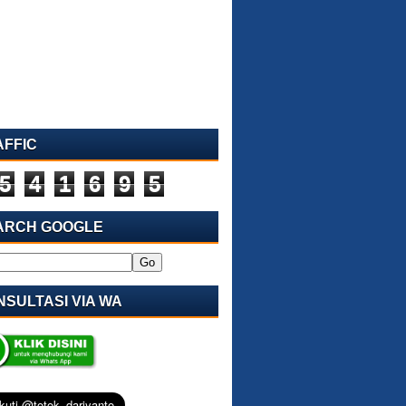
AFFIC
5
4
1
6
9
5
ARCH GOOGLE
SULTASI VIA WA