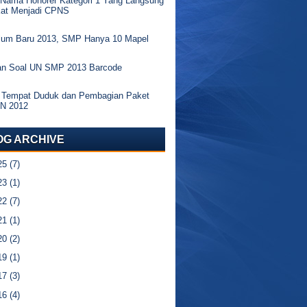
 Nama Honorer Kategori 1 Yang Langsung
kat Menjadi CPNS
ulum Baru 2013, SMP Hanya 10 Mapel
an Soal UN SMP 2013 Barcode
 Tempat Duduk dan Pembagian Paket
UN 2012
OG ARCHIVE
25
(7)
23
(1)
22
(7)
21
(1)
20
(2)
19
(1)
17
(3)
16
(4)