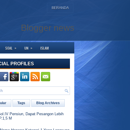
BERANDA
Blogger news
»
»
SOAL
UN
ISLAM
uru penggerak silahkan kunjungi channel https://www.youtube.com/user/totok
CIAL PROFILES
ular
Tags
Blog Archives
l.IV Pensiun, Dapat Pesangon Lebih
P.1,5 M