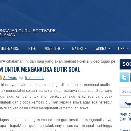
ENGAJAR GURU, SOFTWARE,
ISLAMAN
»
»
»
»
MATEMATIKA
IPTEK
KOMPUTER
MATERI
LAINNYA
LINK
aman ini dan bagi yang akan melihat koleksi video tugas pendidikan calon g
SO
 UNTUK MENGANALISA BUTIR SOAL
Software
6 comments
 biasanya selain membuat soal, juga dituntut untuk membuat analisis
untuk mengetahui sejauh mana valid dan tidaknya suatu soal. Soal yang
digunakan kembali untuk tahun berikutnya, akan tetapi soal yang tidak
 diubah dan dicoba kembali diujikan kepada siswa agar soal tersebut
Pop
isa dijadikan dasar untuk mengetahui kemampuan siswa.
PNS Go
Dari R
ugas tersebut kadang membuat para guru kesulitan menganalisanya.
apa bapak/ibu guru melakukannya secara manual sehingga