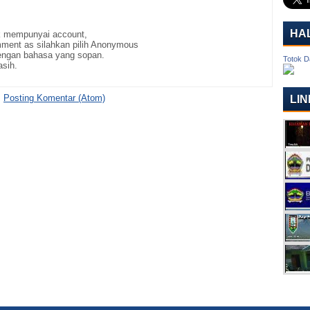
HA
ak mempunyai account,
ment as silahkan pilih Anonymous
ngan bahasa yang sopan.
Totok D
asih.
:
Posting Komentar (Atom)
LIN