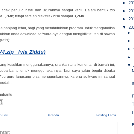
►
20
i tidak perlu diinstal dan ukurannya sangat kecil. Dalam bentuk zip
►
20
r 1,7Mb; tetapi setelah diekstrak bisa sampai 3,2Mb.
►
20
▼
20
pa panjang lebar, bagi yang membutuhkan program untuk menganalisa
►
silahkan anda download software-nya dengan mengklik tautan di bawah
gratis):
►
►
4.zip (via Ziddu)
►
ang kesulitan menggunakannya, silahkan tulis komentar di bawah ini,
▼
coba bantu untuk menggunakannya. Tapi saya yakin begitu dibuka
M
/ibu guru langsung bisa menggunkannya, karena software ini sangat
 mudah.
mbantu
P
T
H
ih Baru
Beranda
Posting Lama
ntar: