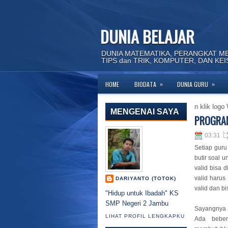
DUNIA BELAJAR
DUNIA MATEMATIKA, PERANGKAT M
TIPS dan TRIK, KOMPUTER, DAN KE
»
»
HOME
BIODATA
DUNIA GURU
g membutuhkan bantuan silahkan hubungi kami di WA dengan klik logo WA dihal
MENGENAI SAYA
PROGRAM
03:31
Setiap guru
butir soal 
valid bisa 
valid harus
DARIYANTO (TOTOK)
valid dan b
"Hidup untuk Ibadah" KS
SMP Negeri 2 Jambu
Sayangnya t
LIHAT PROFIL LENGKAPKU
Ada beber