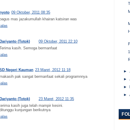
T
nyoto
09 Oktober, 2011 08:35
bagus mas jazakumullah khairan katsiran was
alas
Dariyanto (Totok)
09 Oktober, 2011 22:10
P
Terima kasih. Semoga bermanfaat
1
alas
R
SD Negeri Kauman
23 Maret, 2012 11:18
►
makasih pak sangat bermanfaat sekali programnnya
►
alas
►
►
Dariyanto (Totok)
23 Maret, 2012 11:35
terima kasih juga telah mampir kesini.
ditunggu kunjungan berikutnya
FO
alas