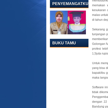
membutuhka
PENYEMANGATKU
memakan wa
kesukaran d
malas untuk
di tahun de
Sekarang gu
tunjangan p
memberikan 
BUKU TAMU
Golongan IV
profesi leb
1,5juta rupi
Untuk mempe
yang bisa d
bapak/ibu g
maka langsun
Software in
tidak dikom
Penggemban
dengan 22 
Bandung ya