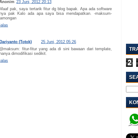
Anonim
23 Juni, 2012 20:13
Maaf pak, saya tertarik fitur dg blog bapak. Apa ada software
nya pak Kalo ada apa saya bisa mendapatkan. -maksum-
Lamongan
alas
Dariyanto (Totok)
25 Juni, 2012 05:26
TR
@maksum: fitur-fitur yang ada di sini bawaan dari template,
hanya dimodifikasi sedikit.
2
alas
SE
KON