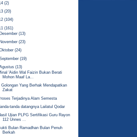
14
(2)
13
(20)
12
(104)
11
(161)
Desember
(13)
November
(23)
Oktober
(24)
September
(19)
Agustus
(13)
inal 'Aidin Wal Faizin Bukan Berati
Mohon Maaf La...
8 Golongan Yang Berhak Mendapatkan
Zakat
roses Terjadinya Alam Semesta
anda-tanda datangnya Lailatul Qodar
asil Ujian PLPG Sertifikasi Guru Rayon
112 Unnes ...
Bukti Bulan Ramadhan Bulan Penuh
Berkah