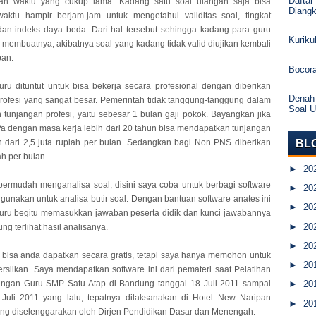
Daftar
n waktu yang cukup lama. Kadang satu soal ulangan saja bisa
Diang
ktu hampir berjam-jam untuk mengetahui validitas soal, tingkat
an indeks daya beda. Dari hal tersebut sehingga kadang para guru
Kurik
 membuatnya, akibatnya soal yang kadang tidak valid diujikan kembali
pan.
Bocor
ru dituntut untuk bisa bekerja secara profesional dengan diberikan
Denah
rofesi yang sangat besar. Pemerintah tidak tanggung-tanggung dalam
Soal 
tunjangan profesi, yaitu sebesar 1 bulan gaji pokok. Bayangkan jika
a dengan masa kerja lebih dari 20 tahun bisa mendapatkan tunjangan
BL
ih dari 2,5 juta rupiah per bulan. Sedangkan bagi Non PNS diberikan
ah per bulan.
►
20
rmudah menganalisa soal, disini saya coba untuk berbagi software
►
20
igunakan untuk analisa butir soal. Dengan bantuan software anates ini
►
20
uru begitu memasukkan jawaban peserta didik dan kunci jawabannya
►
20
g terlihat hasil analisanya.
►
20
i bisa anda dapatkan secara gratis, tetapi saya hanya memohon untuk
►
20
ersilkan. Saya mendapatkan software ini dari pemateri saat Pelatihan
gan Guru SMP Satu Atap di Bandung tanggal 18 Juli 2011 sampai
►
20
Juli 2011 yang lalu, tepatnya dilaksanakan di Hotel New Naripan
►
20
ng diselenggarakan oleh Dirjen Pendidikan Dasar dan Menengah.