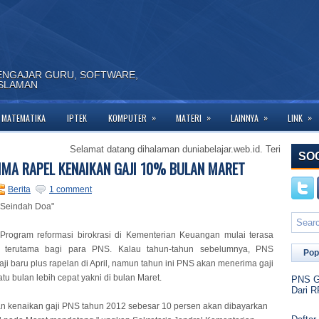
ENGAJAR GURU, SOFTWARE,
ISLAMAN
»
»
»
»
MATEMATIKA
IPTEK
KOMPUTER
MATERI
LAINNYA
LINK
Selamat datang dihalaman duniabelajar.web.id. Terima kasih telah 
SO
IMA RAPEL KENAIKAN GAJI 10% BULAN MARET
Berita
1 comment
 Seindah Doa"
-Program reformasi birokrasi di Kementerian Keuangan mulai terasa
 terutama bagi para PNS. Kalau tahun-tahun sebelumnya, PNS
Pop
ji baru plus rapelan di April, namun tahun ini PNS akan menerima gaji
atu bulan lebih cepat yakni di bulan Maret.
PNS Go
Dari R
 kenaikan gaji PNS tahun 2012 sebesar 10 persen akan dibayarkan