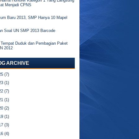
 Nama Honorer Kategori 1 Yang Langsung
kat Menjadi CPNS
ulum Baru 2013, SMP Hanya 10 Mapel
an Soal UN SMP 2013 Barcode
 Tempat Duduk dan Pembagian Paket
UN 2012
OG ARCHIVE
25
(7)
23
(1)
22
(7)
21
(1)
20
(2)
19
(1)
17
(3)
16
(4)