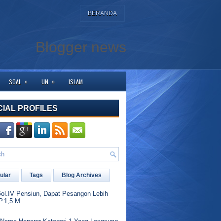
BERANDA
Blogger news
»
»
SOAL
UN
ISLAM
berkunjung ke halaman ini. Bagi yang membutuhkan bantuan silahkan hubungi 
CIAL PROFILES
ular
Tags
Blog Archives
l.IV Pensiun, Dapat Pesangon Lebih
P.1,5 M