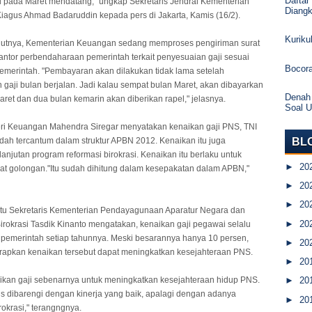
Daftar
l pada Maret mendatang," ungkap Sekretaris Jendral Kementerian
Diang
agus Ahmad Badaruddin kepada pers di Jakarta, Kamis (16/2).
Kurik
anjutnya, Kementerian Keuangan sedang memproses pengiriman surat
antor perbendaharaan pemerintah terkait penyesuaian gaji sesuai
Bocor
emerintah. "Pembayaran akan dilakukan tidak lama setelah
gaji bulan berjalan. Jadi kalau sempat bulan Maret, akan dibayarkan
Denah
aret dan dua bulan kemarin akan diberikan rapel," jelasnya.
Soal 
ri Keuangan Mahendra Siregar menyatakan kenaikan gaji PNS, TNI
BL
udah tercantum dalam struktur APBN 2012. Kenaikan itu juga
anjutan program reformasi birokrasi. Kenaikan itu berlaku untuk
►
20
at golongan."Itu sudah dihitung dalam kesepakatan dalam APBN,"
►
20
►
20
tu Sekretaris Kementerian Pendayagunaan Aparatur Negara dan
►
20
irokrasi Tasdik Kinanto mengatakan, kenaikan gaji pegawai selalu
pemerintah setiap tahunnya. Meski besarannya hanya 10 persen,
►
20
apkan kenaikan tersebut dapat meningkatkan kesejahteraan PNS.
►
20
ikan gaji sebenarnya untuk meningkatkan kesejahteraan hidup PNS.
►
20
rus dibarengi dengan kinerja yang baik, apalagi dengan adanya
►
20
rokrasi," terangngnya.