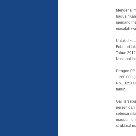
Mengenai ma
bagus. "Kan 
memang mem
masalah wak
Untuk diket
Februari la
Tahun 2012 
Nasional In
Dengan PP b
1.260.000 (
Rp1.325.000
tahun).
Gaji tersebu
persen dari
sebesar nila
maupun fun
struktural 