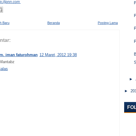
tp://jpnn.com
P
ih Baru
Beranda
Posting Lama
ntar:
P
m. iman faturohman
12 Maret, 2012 19:38
Mantabz
S
alas
►
►
20
FO