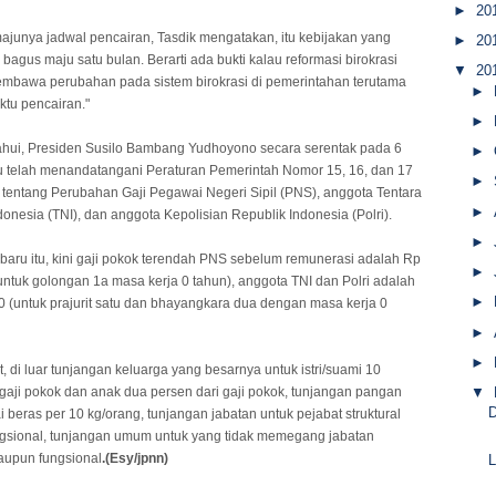
►
20
junya jadwal pencairan, Tasdik mengatakan, itu kebijakan yang
►
20
bagus maju satu bulan. Berarti ada bukti kalau reformasi birokrasi
▼
20
bawa perubahan pada sistem birokrasi di pemerintahan terutama
►
tu pencairan."
►
ahui, Presiden Susilo Bambang Yudhoyono secara serentak pada 6
►
lu telah menandatangani Peraturan Pemerintah Nomor 15, 16, dan 17
►
tentang Perubahan Gaji Pegawai Negeri Sipil (PNS), anggota Tentara
►
donesia (TNI), dan anggota Kepolisian Republik Indonesia (Polri).
►
aru itu, kini gaji pokok terendah PNS sebelum remunerasi adalah Rp
►
untuk golongan 1a masa kerja 0 tahun), anggota TNI dan Polri adalah
►
 (untuk prajurit satu dan bhayangkara dua dengan masa kerja 0
►
►
t, di luar tunjangan keluarga yang besarnya untuk istri/suami 10
 gaji pokok dan anak dua persen dari gaji pokok, tunjangan pangan
▼
i beras per 10 kg/orang, tunjangan jabatan untuk pejabat struktural
gsional, tunjangan umum untuk yang tidak memegang jabatan
maupun fungsional
.(Esy/jpnn)
L