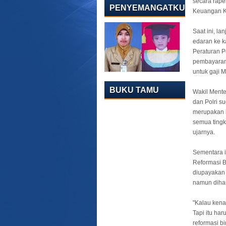
secara rape
PENYEMANGATKU
Keuangan Ki
Saat ini, l
edaran ke k
Peraturan P
pembayaran 
untuk gaji M
BUKU TAMU
Wakil Mente
dan Polri s
merupakan l
semua tingk
ujarnya.
Sementara i
Reformasi B
diupayakan 
namun dihar
"Kalau kena
Tapi itu ha
reformasi bi