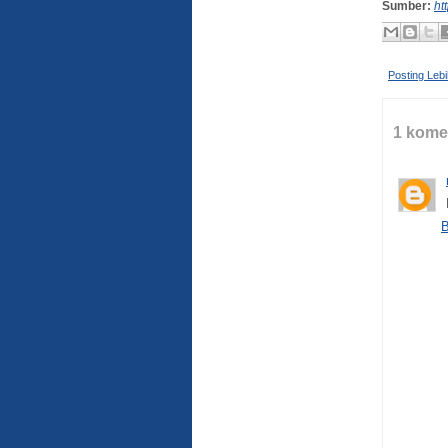
Sumber:
ht
Posting Leb
1 kome
B