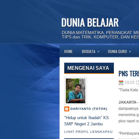
DUNIA BELAJAR
DUNIA MATEMATIKA, PERANGKAT M
TIPS dan TRIK, KOMPUTER, DAN KE
»
»
HOME
BIODATA
DUNIA GURU
MENGENAI SAYA
PNS TER
19:23
"Tiada Kata
JAKARTA
-
dampaknya
DARIYANTO (TOTOK)
menerima ga
"Hidup untuk Ibadah" KS
plus rapel s
SMP Negeri 2 Jambu
LIHAT PROFIL LENGKAPKU
"Pembayaran