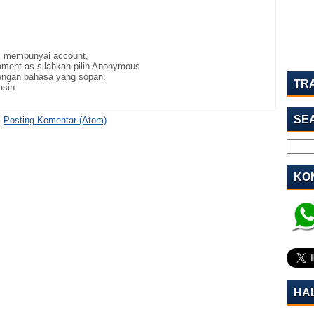
ak mempunyai account,
ment as silahkan pilih Anonymous
ngan bahasa yang sopan.
TR
asih.
SE
:
Posting Komentar (Atom)
KON
HA