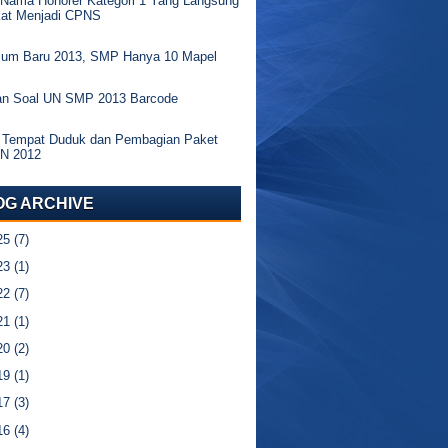
 Nama Honorer Kategori 1 Yang Langsung
kat Menjadi CPNS
ulum Baru 2013, SMP Hanya 10 Mapel
an Soal UN SMP 2013 Barcode
 Tempat Duduk dan Pembagian Paket
UN 2012
OG ARCHIVE
25
(7)
23
(1)
22
(7)
21
(1)
20
(2)
19
(1)
17
(3)
16
(4)