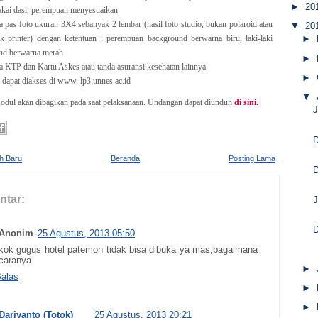
►
20
akai dasi, perempuan menyesuaikan
as foto ukuran 3X4 sebanyak 2 lembar (hasil foto studio, bukan polaroid atau
▼
20
ak printer) dengan ketentuan : perempuan background berwarna biru, laki-laki
►
nd berwarna merah
►
KTP dan Kartu Askes atau tanda asuransi kesehatan lainnya
►
 dapat diakses di www. lp3.unnes.ac.id
▼
odul akan dibagikan pada saat pelaksanaan. Undangan dapat diunduh
di sini.
D
ih Baru
Beranda
Posting Lama
D
ntar:
J
D
Anonim
25 Agustus, 2013 05:50
kok gugus hotel patemon tidak bisa dibuka ya mas,bagaimana
caranya
►
alas
►
►
Dariyanto (Totok)
25 Agustus, 2013 20:21