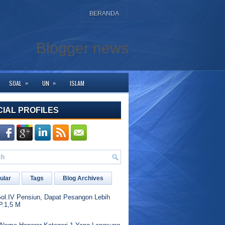
BERANDA
Blogger news
»
»
SOAL
UN
ISLAM
h berkunjung ke halaman ini. Bagi yang membutuhkan bantuan silahkan hubung
CIAL PROFILES
ular
Tags
Blog Archives
l.IV Pensiun, Dapat Pesangon Lebih
P.1,5 M