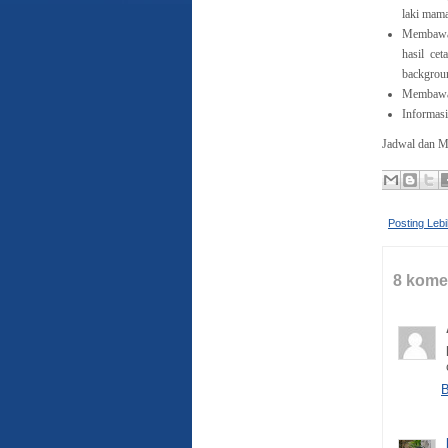
laki mam
Membawa p
hasil cet
backgrou
Membawa 
Informasi
Jadwal dan M
Posting Leb
8 kome
B