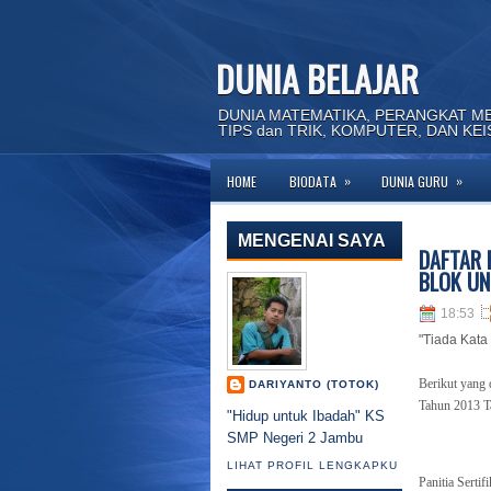
DUNIA BELAJAR
DUNIA MATEMATIKA, PERANGKAT M
TIPS dan TRIK, KOMPUTER, DAN KE
»
»
HOME
BIODATA
DUNIA GURU
MENGENAI SAYA
DAFTAR 
BLOK UN
18:53
"Tiada Kata
Berikut yang 
DARIYANTO (TOTOK)
Tahun 2013 T
"Hidup untuk Ibadah" KS
SMP Negeri 2 Jambu
LIHAT PROFIL LENGKAPKU
Panitia Sert