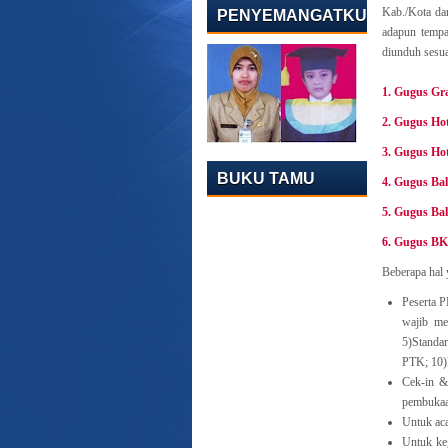
Kab./Kota da
PENYEMANGATKU
adapun tempa
diunduh sesuai
1. Gugus Gr
2. Gugus Ho
3. Gugus Ho
BUKU TAMU
4. Gugus Bal
5. Gugus Bal
6. Gugus BK
Beberapa hal y
Peserta 
wajib me
5)Standa
PTK; 10)
Cek-in &
pembuka
Untuk ac
Untuk keg