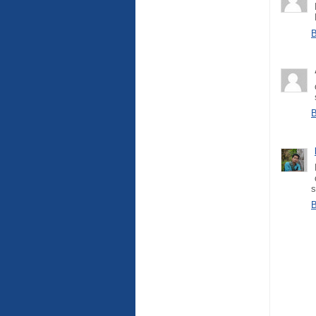
B
B
s
B