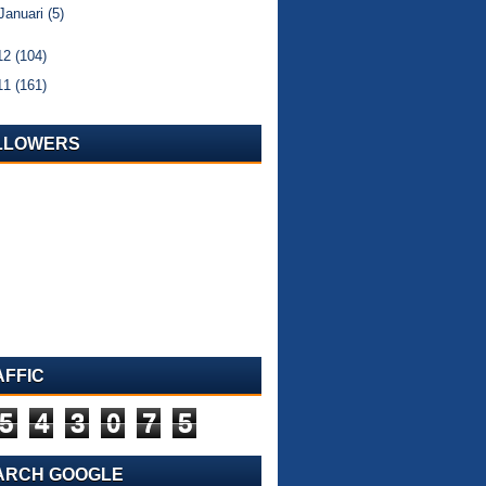
Januari
(5)
12
(104)
11
(161)
LLOWERS
AFFIC
5
4
3
0
7
5
ARCH GOOGLE