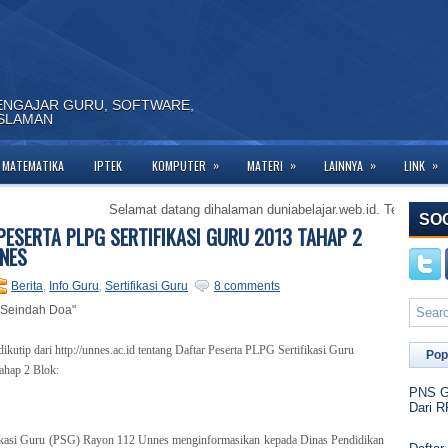
ENGAJAR GURU, SOFTWARE,
ISLAMAN
»
»
»
»
MATEMATIKA
IPTEK
KOMPUTER
MATERI
LAINNYA
LINK
Selamat datang dihalaman duniabelajar.web.id. Terima kasih tela
SO
PESERTA PLPG SERTIFIKASI GURU 2013 TAHAP 2
NES
Berita
,
Info Guru
,
Sertifikasi Guru
8 comments
 Seindah Doa"
dikutip dari http://unnes.ac.id tentang Daftar Peserta PLPG Sertifikasi Guru
Pop
ahap 2 Blok:
PNS Go
Dari R
ifikasi Guru (PSG) Rayon 112 Unnes menginformasikan kepada Dinas Pendidikan