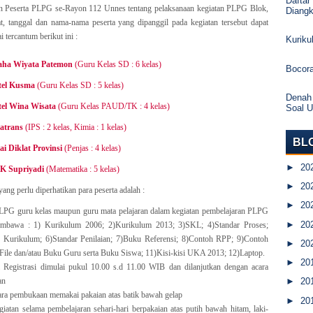
Daftar
n Peserta PLPG se-Rayon 112 Unnes tentang pelaksanaan kegiatan PLPG Blok,
Diang
t, tanggal dan nama-nama peserta yang dipanggil pada kegiatan tersebut dapat
 tercantum berikut ini :
Kurik
aha Wiyata Patemon
(Guru Kelas SD : 6 kelas)
Bocor
tel Kusma
(Guru Kelas SD : 5 kelas)
Denah
tel Wina Wisata
(Guru Kelas PAUD/TK : 4 kelas)
Soal 
atrans
(IPS : 2 kelas, Kimia : 1 kelas)
BL
ai Diklat Provinsi
(Penjas : 4 kelas)
►
20
K Supriyadi
(Matematika : 5 kelas)
►
20
ang perlu diperhatikan para peserta adalah :
►
20
PLPG guru kelas maupun guru mata pelajaran dalam kegiatan pembelajaran PLPG
►
20
mbawa : 1) Kurikulum 2006; 2)Kurikulum 2013; 3)SKL; 4)Standar Proses;
r Kurikulum; 6)Standar Penilaian; 7)Buku Referensi; 8)Contoh RPP; 9)Contoh
►
20
File dan/atau Buku Guru serta Buku Siswa; 11)Kisi-kisi UKA 2013; 12)Laptop.
►
20
 Registrasi dimulai pukul 10.00 s.d 11.00 WIB dan dilanjutkan dengan acara
an
►
20
ara pembukaan memakai pakaian atas batik bawah gelap
►
20
iatan selama pembelajaran sehari-hari berpakaian atas putih bawah hitam, laki-