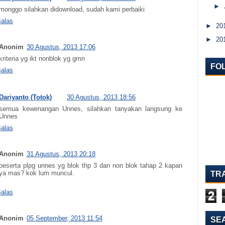
►
monggo silahkan didownload, sudah kami perbaiki
alas
►
20
►
20
Anonim
30 Agustus, 2013 17:06
kriteria yg ikt nonblok yg gmn
FO
alas
Dariyanto (Totok)
30 Agustus, 2013 18:56
semua kewenangan Unnes, silahkan tanyakan langsung ke
Unnes
alas
Anonim
31 Agustus, 2013 20:18
peserta plpg unnes yg blok thp 3 dan non blok tahap 2 kapan
ya mas? kok lum muncul.
TR
alas
2
Anonim
05 September, 2013 11:54
SE