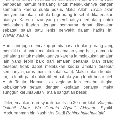
beribadah namun terhalang untuk melakukannya dengan
sempurna karena suatu udzur. Maka Allah
Ta’ala
akan
menyempurnakan pahala bagi orang tersebut dikarenakan
niatnya. Karena uzur yang membuatnya terhalang untuk
melakukan ibadah dengan sempurna dapat dikatakan
sebagai salah satu jenis penyakit dalam hadits ini.
Wallahu’alam
.
Hadits ini juga mencakup pembahasan tentang orang yang
memiliki niat untuk melakukan amalan yang baik, namun ia
terhalang untuk melakukannya karena ia melakukan amalan
lain yang lebih baik dari amalan pertama. Dan orang
tersebut tidak dapat melakukan kedua amalan tersebut
semuanya (harus memilih salah satu). Maka dalam kondisi
ini, ia lebih patut untuk diberi pahala yang lebih besar oleh
Allah Ta’ala. Namun jika kegiatan lain tersebut tingkat
kebaikannya setara dengan kegiatan pertama, maka
sungguh karunia Allah Ta’ala sangatlah besar.
[Diterjemahkan dari syarah hadits no.30 dari kitab
Bahjatul
Qulubil Abrar Wa Qurratu A’yunil Akhyaar
, Syaikh
‘Abdurrahman bin Nashir As Sa’di
Rahimahullahuta’ala
]