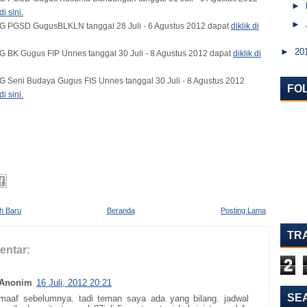
►
di sini.
►
G PGSD GugusBLKLN tanggal 28 Juli - 6 Agustus 2012 dapat
diklik di
►
20
 BK Gugus FIP Unnes tanggal 30 Juli - 8 Agustus 2012 dapat
diklik di
 Seni Budaya Gugus FIS Unnes tanggal 30 Juli - 8 Agustus 2012
FO
di sini.
ih Baru
Beranda
Posting Lama
TR
entar:
2
Anonim
16 Juli, 2012 20:21
SE
maaf sebelumnya. tadi teman saya ada yang bilang. jadwal