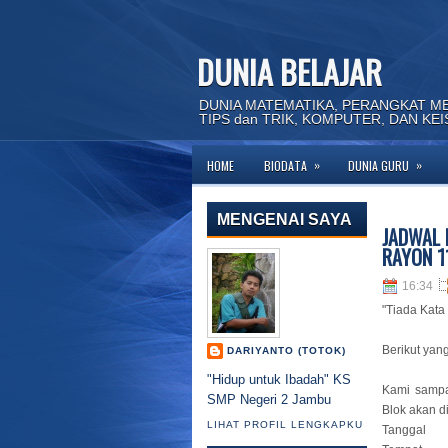
DUNIA BELAJAR
DUNIA MATEMATIKA, PERANGKAT M
TIPS dan TRIK, KOMPUTER, DAN KE
»
»
HOME
BIODATA
DUNIA GURU
MENGENAI SAYA
JADWAL 
RAYON 1
16:34
"Tiada Kata
Berikut yang
DARIYANTO (TOTOK)
"Hidup untuk Ibadah" KS
Kami sampa
SMP Negeri 2 Jambu
Blok akan d
LIHAT PROFIL LENGKAPKU
Tanggal : 