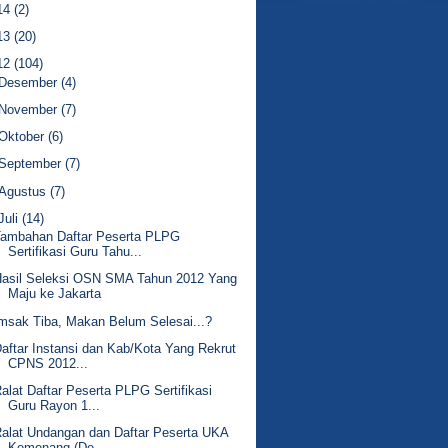
14
(2)
13
(20)
12
(104)
Desember
(4)
November
(7)
Oktober
(6)
September
(7)
Agustus
(7)
Juli
(14)
Tambahan Daftar Peserta PLPG
Sertifikasi Guru Tahu...
Hasil Seleksi OSN SMA Tahun 2012 Yang
Maju ke Jakarta
msak Tiba, Makan Belum Selesai...?
aftar Instansi dan Kab/Kota Yang Rekrut
CPNS 2012...
alat Daftar Peserta PLPG Sertifikasi
Guru Rayon 1...
alat Undangan dan Daftar Peserta UKA
Kemenang (De...