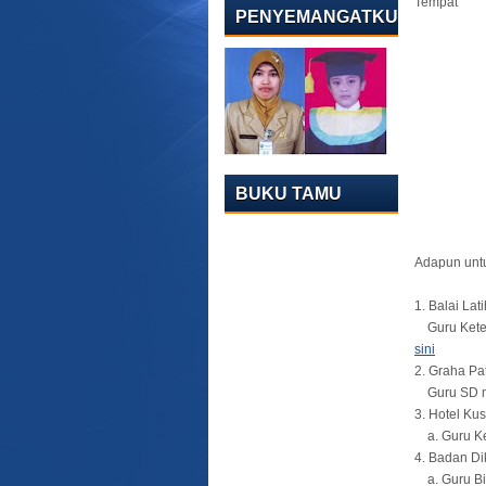
Tempat : 1
PENYEMANGATKU
2. Grah
3. Hote
4. Balai
5. Badan
6. BP D
7. Balai
8. Faku
9. Faku
BUKU TAMU
10. F
11. F
Adapun untu
1. Balai La
Guru Keter
sini
2. Graha Pa
Guru SD mul
3. Hotel K
a. Guru Kel
4. Badan Di
a. Guru Bid