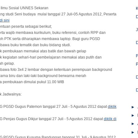
s Ilmu Sosial UNNES Sekaran
K
 studi Seni budaya mulai tanggal 27 Juli-05 Agustus 2012, Peserta
D
di sini
ntuan peserta sebagai berikut;
J
rta wajib membawa kurikulum, buku referensi, contoh RPP dan
oh PTK serta diharapkan membawa laptop. Bagi guru PGSD
D
awa buku tematik dan buku bidang studi.
k pembukaan memakai atas batik dan bawah gelap
k kegiatan sehari-hari pembelajaran memakai atas putih dan
h gelap.
awa foto 3x4 2 lembar dengan ketentuan perempuan background
arna biru dan laki-laki background berwarna merah
D
a pembukaan dimulai pukul 11.00 WIB
D
uk Jadwalnya:
G PGSD Gugus Patemon tanggal 27 Juli - 5 Agustus 2012 dapat
diklik
►
►
 Penjas Gugus Dikjur tanggal 27 Juli - 5 Agustus 2012 dapat
diklik di
►
►
G PGSD Gugus Kusuma Bandungan tanggal 31 Juli - 9 Agustus 2012