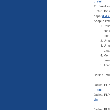
di sini
11. Fakulta
Guru Bidang
dapat
diklik 
Adapun kete
Pese
cont
memb
Untu
Untu
bawa
Memb
berw
Acar
Berikut unt
Jadwal PLP
di sini
.
Jadwal PLPG
sini.
Jadwal PLP