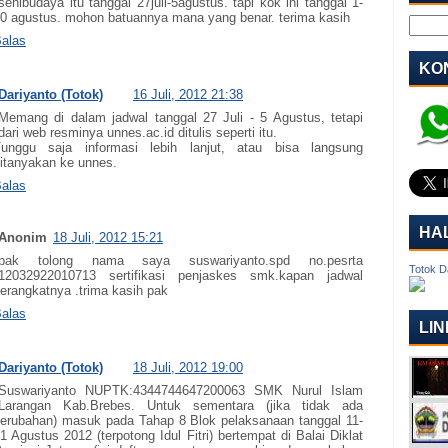
senibudaya itu tanggal 27juli-5agustus. tapi kok ini tanggal 1-
0 agustus. mohon batuannya mana yang benar. terima kasih
alas
KON
Dariyanto (Totok)
16 Juli, 2012 21:38
Memang di dalam jadwal tanggal 27 Juli - 5 Agustus, tetapi
dari web resminya unnes.ac.id ditulis seperti itu.
unggu saja informasi lebih lanjut, atau bisa langsung
itanyakan ke unnes.
alas
HA
Anonim
18 Juli, 2012 15:21
pak tolong nama saya suswariyanto.spd no.pesrta
Totok D
12032922010713 sertifikasi penjaskes smk.kapan jadwal
erangkatnya .trima kasih pak
alas
LIN
Dariyanto (Totok)
18 Juli, 2012 19:00
Suswariyanto NUPTK:4344744647200063 SMK Nurul Islam
Larangan Kab.Brebes. Untuk sementara (jika tidak ada
erubahan) masuk pada Tahap 8 Blok pelaksanaan tanggal 11-
1 Agustus 2012 (terpotong Idul Fitri) bertempat di Balai Diklat