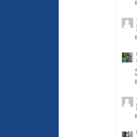
B
B
d
l
B
B