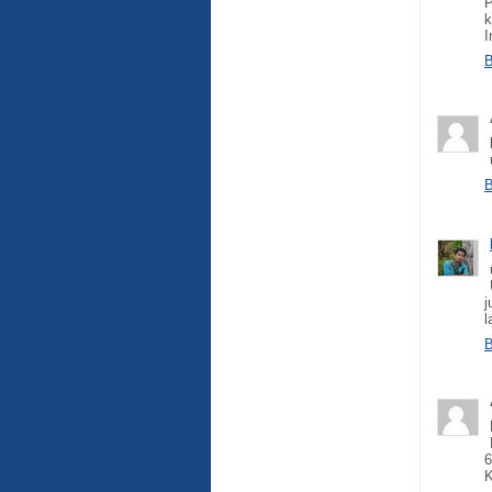
P
k
I
B
B
j
l
B