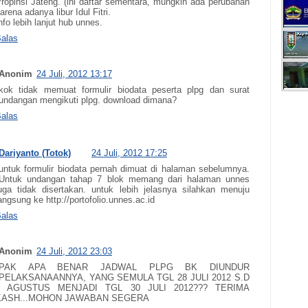
ropinsi Jateng. (ini daftar sementara, mungkin ada perubahan
arena adanya libur Idul Fitri.
nfo lebih lanjut hub unnes.
alas
Anonim
24 Juli, 2012 13:17
kok tidak memuat formulir biodata peserta plpg dan surat
undangan mengikuti plpg. download dimana?
alas
Dariyanto (Totok)
24 Juli, 2012 17:25
untuk formulir biodata pernah dimuat di halaman sebelumnya.
Untuk undangan tahap 7 blok memang dari halaman unnes
uga tidak disertakan. untuk lebih jelasnya silahkan menuju
angsung ke http://portofolio.unnes.ac.id
alas
Anonim
24 Juli, 2012 23:03
PAK APA BENAR JADWAL PLPG BK DIUNDUR
PELAKSANAANNYA, YANG SEMULA TGL 28 JULI 2012 S.D
6 AGUSTUS MENJADI TGL 30 JULI 2012??? TERIMA
KASH...MOHON JAWABAN SEGERA