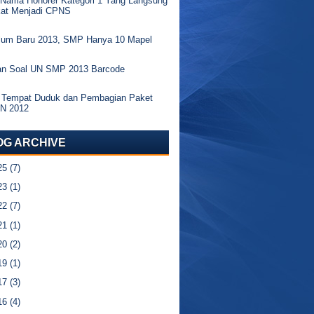
 Nama Honorer Kategori 1 Yang Langsung
kat Menjadi CPNS
ulum Baru 2013, SMP Hanya 10 Mapel
an Soal UN SMP 2013 Barcode
 Tempat Duduk dan Pembagian Paket
UN 2012
OG ARCHIVE
25
(7)
23
(1)
22
(7)
21
(1)
20
(2)
19
(1)
17
(3)
16
(4)