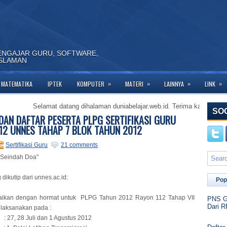
ENGAJAR GURU, SOFTWARE,
ISLAMAN
»
»
»
»
MATEMATIKA
IPTEK
KOMPUTER
MATERI
LAINNYA
LINK
Selamat datang dihalaman duniabelajar.web.id. Terima kasih telah berkunju
SO
DAN DAFTAR PESERTA PLPG SERTIFIKASI GURU
12 UNNES TAHAP 7 BLOK TAHUN 2012
Sertifikasi Guru
21 comments
 Seindah Doa"
 dikutip dari unnes.ac.id:
Pop
ikan dengan hormat untuk PLPG Tahun 2012 Rayon 112 Tahap VII
PNS Go
Dari R
ilaksanakan pada :
27, 28 Juli dan 1 Agustus 2012