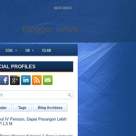
BERANDA
Blogger news
»
»
SOAL
UN
ISLAM
ng ke halaman ini. Bagi yang membutuhkan bantuan silahkan hubungi kami di W
CIAL PROFILES
ular
Tags
Blog Archives
l.IV Pensiun, Dapat Pesangon Lebih
P.1,5 M