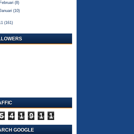
Februari
(8)
Januari
(10)
11
(161)
LLOWERS
AFFIC
5
4
1
9
1
1
ARCH GOOGLE