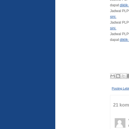
dapat
diklik 
Jadwal PLP
sini.
Jadwal PLPG
sini.
Jadwal PLPG
dapat
diklik 
Posting Leb
21 kom