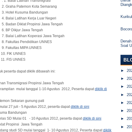
Daftar
. Balai Latihan Transmigrasi
Diang
a Patemon Kota Semarang
l Kusuma Bandungan
Kurik
 Latihan Kerja Luar Negeri
 Diklat Propinsi Jawa Tengah
Bocor
ikjur Jawa Tengah
 Latihan Koperasi Jawa Tengah
Denah
ltas Pendidikan UNNES
Soal 
ltas MIPA UNNES
IK UNNES
BL
IS UNNES
►
20
k peserta dapat diklik dibawah ini:
►
20
tihan Transmigrasi Propinsi Jawa Tengah
►
20
ampilan mulai tanggal 1-10 Agustus 2012, Peserta dapat
diklik di
►
20
temon Sekaran gunung pati
►
20
ai 27 juli - 5 Agustus 2012, peserta dapat
diklik di sini
►
20
usuma Bandungan
as SD Mulai 01 - 10 Agustus 2012, peserta dapat
diklik di sini
►
20
klat Propinsi Jawa Tengah
►
20
ang studi SD mulai tanggal 1- 10 Agustus 2012, Peserta dapat
diklik