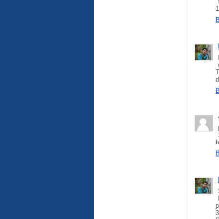
1
B
T
d
B
b
B
p
3