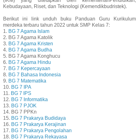
(IKM) yang ditetapkan oleh kementerianPendidikan,
Kebudayaan, Riset, dan Teknologi (Kemendikbudristek).
Berikut ini link unduh buku Panduan Guru Kurikulum
merdeka terbaru tahun 2022 untuk SMP Kelas 7:
1.
BG 7 Agama Islam
2. BG 7 Agama Katolik
3.
BG 7 Agama Kristen
4.
BG 7 Agama Budha
5. BG 7 Agama Konghucu
6.
BG 7 Agama Hindu
7.
BG 7 Kepercayaan
8.
BG 7 Bahasa Indonesia
9.
BG 7 Matematika
10.
BG 7 IPA
11.
BG 7 IPS
12.
BG 7 Informatika
13.
BG 7 PJOK
14. BG 7 PPKn
15.
BG 7 Prakarya Budidaya
16.
BG 7 Prakarya Kerajinan
17.
BG 7 Prakarya Pengolahan
18.
BG 7 Prakarya Rekayasa