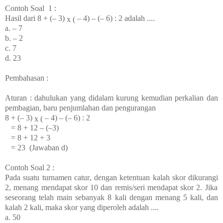
Contoh Soal
1 :
Hasil dari 8
+
(
– 3)
– 4) – (– 6) : 2 adalah ....
x (
a. – 7
b. – 2
c. 7
d. 23
Pembahasan :
Aturan : dahulukan yang didalam kurung kemudian perkalian dan
pembagian, baru penjumlahan dan pengurangan
8 +
(
– 3)
– 4) – (– 6) : 2
x
(
= 8 + 12 – (–3)
= 8 + 12 + 3
= 23
(Jawaban d)
Contoh Soal 2 :
Pada suatu turnamen
catur
,
dengan ketentuan
kalah
skor dikurangi
2, menang mendapat
skor
10 dan
remis/
seri mendapat
skor
2. Jika
seseorang
telah main
sebanyak 8 kali dengan menang 5 kali, dan
kalah 2 kali, maka
skor
yang diperoleh adalah ....
a. 50