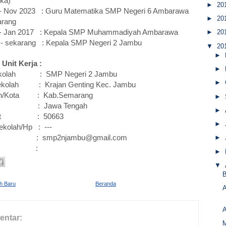
ka)
►
20
 - Nov 2023 : Guru Matematika SMP Negeri 6 Ambarawa
►
20
rang
 - Jan 2017 : Kepala SMP Muhammadiyah Ambarawa
►
20
 - sekarang : Kepala SMP Negeri 2 Jambu
▼
20
►
 Unit Kerja :
►
kolah : SMP Negeri 2 Jambu
►
ekolah : Krajan Genting Kec. Jambu
en/Kota : Kab.Semarang
►
si : Jawa Tengah
►
Post : 50663
►
ekolah/Hp : ---
 : smp2njambu@gmail.com
►
og :
►
▼
B
ih Baru
Beranda
A
entar:
M