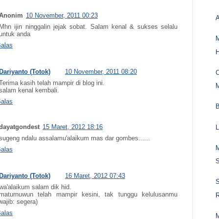
Anonim
10 November, 2011 00:23
A
Mhn ijin ninggalin jejak sobat. Salam kenal & sukses selalu
untuk anda
alas
H
Dariyanto (Totok)
10 November, 2011 08:20
C
Terima kasih telah mampir di blog ini.
salam kenal kembali.
alas
B
dayatgondest
15 Maret, 2012 18:16
L
sugeng ndalu assalamu'alaikum mas dar gombes......
M
alas
S
Dariyanto (Totok)
16 Maret, 2012 07:43
S
wa'alaikum salam dik hid.
maturnuwun telah mampir kesini, tak tunggu kelulusanmu
wajib: segera)
alas
M