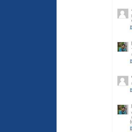
B
B
B
(
B