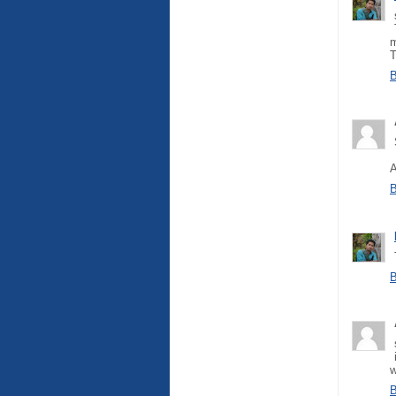
m
T
B
A
B
B
B