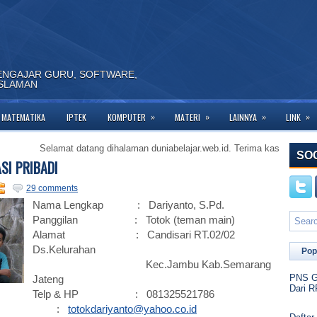
ENGAJAR GURU, SOFTWARE,
ISLAMAN
»
»
»
»
MATEMATIKA
IPTEK
KOMPUTER
MATERI
LAINNYA
LINK
elamat datang dihalaman duniabelajar.web.id. Terima kasih telah berkunjung 
SO
SI PRIBADI
29 comments
Nama Lengkap : Dariyanto, S.Pd.
Panggilan : Totok (teman main)
Alamat : Candisari RT.02/02
Ds.Kelurahan
Pop
Kec.Jambu Kab.Semarang
PNS Go
Jateng
Dari R
Telp & HP : 081325521786
ail :
totokdariyanto@yahoo.co.id