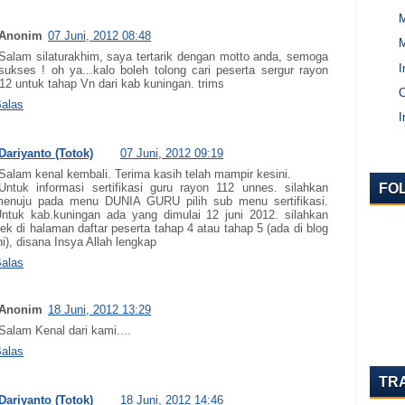
Anonim
07 Juni, 2012 08:48
Salam silaturakhim, saya tertarik dengan motto anda, semoga
I
sukses ! oh ya...kalo boleh tolong cari peserta sergur rayon
12 untuk tahap Vn dari kab kuningan. trims
C
alas
I
Dariyanto (Totok)
07 Juni, 2012 09:19
Salam kenal kembali. Terima kasih telah mampir kesini.
FO
Untuk informasi sertifikasi guru rayon 112 unnes. silahkan
enuju pada menu DUNIA GURU pilih sub menu sertifikasi.
ntuk kab.kuningan ada yang dimulai 12 juni 2012. silahkan
ek di halaman daftar peserta tahap 4 atau tahap 5 (ada di blog
ni), disana Insya Allah lengkap
alas
Anonim
18 Juni, 2012 13:29
Salam Kenal dari kami....
alas
TR
Dariyanto (Totok)
18 Juni, 2012 14:46