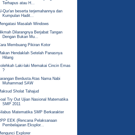
Terhapus atau H...
l-Qur'an beserta terjemahannya dan
Kumpulan Hadit...
Mengatasi Masalah Windows
ikmah Dilarangnya Berjabat Tangan
Dengan Bukan Mu...
ara Membuang Pikiran Kotor
Makan Hendaklah Setelah Panasnya
Hilang
olehkah Laki-laki Memakai Cincin Emas
?
arangan Berdusta Atas Nama Nabi
Muhammad SAW
aksud Sholat Tahajud
oal Try Out Ujian Nasional Matematika
SMP 2011
ilabus Matematika SMP Berkarakter
RPP EEK (Rencana Pelaksanaan
Pembelajaran Eksplor...
engunci Explorer