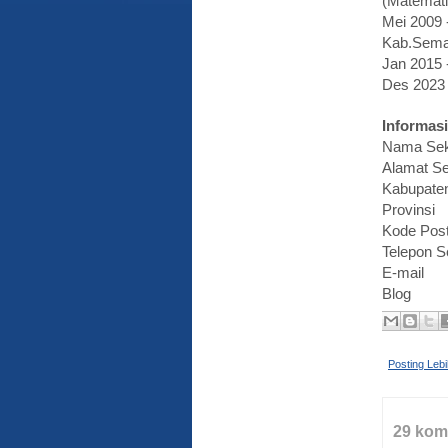
(Matemati
Mei 2009
Kab.Sema
Jan 2015
Des 2023
Informasi
Nama Se
Alamat S
Kabupat
Provin
Kode 
Telepon S
E-mail
Bl
Posting Leb
29 kom