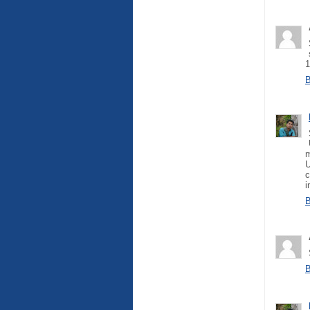
1
B
m
U
c
i
B
B