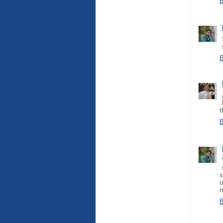
B
B
t
B
s
u
B