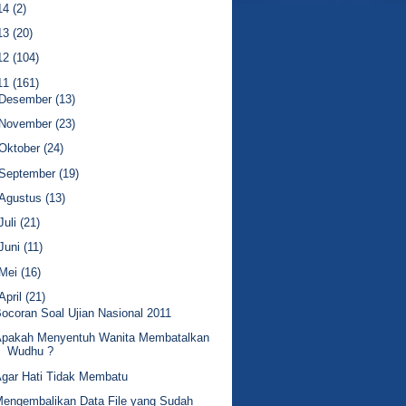
14
(2)
13
(20)
12
(104)
11
(161)
Desember
(13)
November
(23)
Oktober
(24)
September
(19)
Agustus
(13)
Juli
(21)
Juni
(11)
Mei
(16)
April
(21)
ocoran Soal Ujian Nasional 2011
Apakah Menyentuh Wanita Membatalkan
Wudhu ?
gar Hati Tidak Membatu
engembalikan Data File yang Sudah