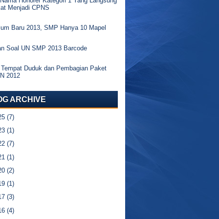
 Nama Honorer Kategori 1 Yang Langsung
kat Menjadi CPNS
ulum Baru 2013, SMP Hanya 10 Mapel
an Soal UN SMP 2013 Barcode
 Tempat Duduk dan Pembagian Paket
UN 2012
OG ARCHIVE
25
(7)
23
(1)
22
(7)
21
(1)
20
(2)
19
(1)
17
(3)
16
(4)