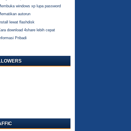
Membuka windows xp lupa password
Mematikan autorun
nstall lewat flashdisk
ara download 4share lebih cepat
nformasi Pribadi
LLOWERS
AFFIC