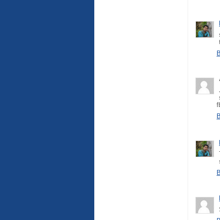
B
f
B
B