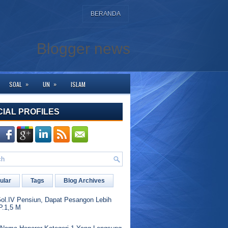
BERANDA
Blogger news
»
»
SOAL
UN
ISLAM
ke halaman ini. Bagi yang membutuhkan bantuan silahkan hubungi kami di WA 
CIAL PROFILES
ular
Tags
Blog Archives
l.IV Pensiun, Dapat Pesangon Lebih
P.1,5 M