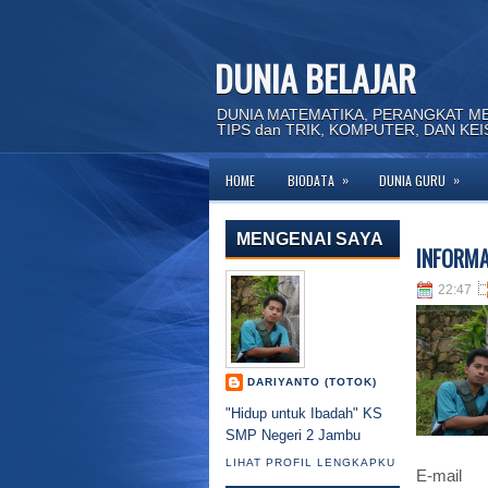
DUNIA BELAJAR
DUNIA MATEMATIKA, PERANGKAT M
TIPS dan TRIK, KOMPUTER, DAN KE
»
»
HOME
BIODATA
DUNIA GURU
S
MENGENAI SAYA
INFORMA
22:47
DARIYANTO (TOTOK)
"Hidup untuk Ibadah" KS
SMP Negeri 2 Jambu
LIHAT PROFIL LENGKAPKU
E-m