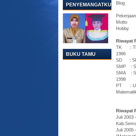
Bl
PENYEMANGATKU
pandu
Pekerja
Motto :
Hobby 
Riwayat 
TK : TK 
1986
BUKU TAMU
SD : SD 
SMP : SM
SMA : SM
1998
PT : Uni
Matematik
Riwayat P
Juli 200
Kab.Sema
Juli 2005