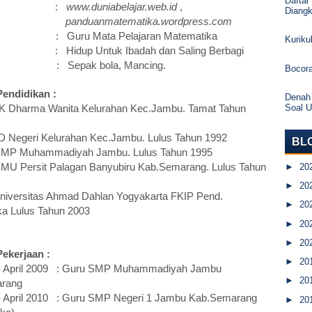
Daftar
og :
www.duniabelajar.web.id
,
Diang
anmatematika.wordpress.com
an : Guru Mata Pelajaran Matematika
Kurik
 Hidup Untuk Ibadah dan Saling Berbagi
: Sepak bola, Mancing.
Bocor
Pendidikan :
Denah
Soal 
Dharma Wanita Kelurahan Kec.Jambu. Tamat Tahun
Negeri Kelurahan Kec.Jambu. Lulus Tahun 1992
BL
P Muhammadiyah Jambu. Lulus Tahun 1995
►
20
U Persit Palagan Banyubiru Kab.Semarang. Lulus Tahun
►
20
versitas Ahmad Dahlan Yogyakarta FKIP Pend.
►
20
a Lulus Tahun 2003
►
20
►
20
ekerjaan :
►
20
3 - April 2009 : Guru SMP Muhammadiyah Jambu
►
20
rang
 - April 2010 : Guru SMP Negeri 1 Jambu Kab.Semarang
►
20