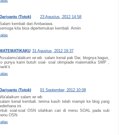
alas
Dariyanto (Totok)
23 Agustus, 2012 14:58
Salam kembali dari Ambarawa.
semoga kita bisa dipertemukan kembali. Amiin
alas
MATEMATIKAKU
31 Agustus, 2012 19:37
Assalamu'alaikum wr.wb. salam kenal pak Dar, blognya bagus,
lo punya kami butuh soal- soal olimpiade matematika SMP ,
hank's
alas
Dariyanto (Totok)
01 September, 2012 10:08
Wa'alaikum salam wr wb
salam kenal kembali. terima kasih telah mampir ke blog yang
ederhana ini.
ntuk soal-soal OSN silahkan cari di menu SOAL pada sub
menu OSN.
alas