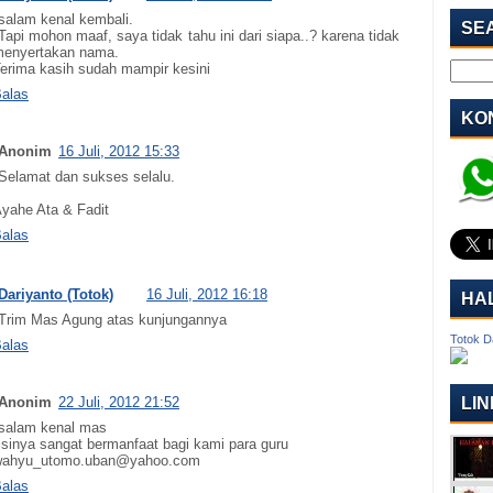
salam kenal kembali.
SE
Tapi mohon maaf, saya tidak tahu ini dari siapa..? karena tidak
enyertakan nama.
erima kasih sudah mampir kesini
alas
KON
Anonim
16 Juli, 2012 15:33
Selamat dan sukses selalu.
yahe Ata & Fadit
alas
Dariyanto (Totok)
16 Juli, 2012 16:18
HA
Trim Mas Agung atas kunjungannya
Totok D
alas
Anonim
22 Juli, 2012 21:52
LIN
salam kenal mas
isinya sangat bermanfaat bagi kami para guru
wahyu_utomo.uban@yahoo.com
alas