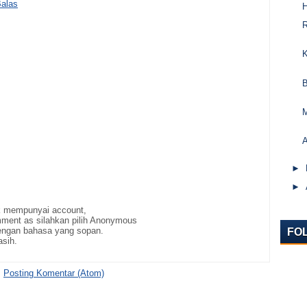
alas
►
►
ak mempunyai account,
ment as silahkan pilih Anonymous
ngan bahasa yang sopan.
FO
asih.
:
Posting Komentar (Atom)