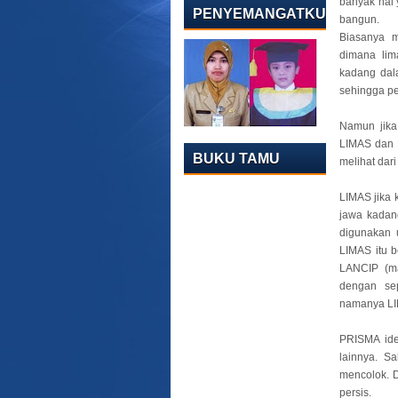
banyak hal
PENYEMANGATKU
bangun.
Biasanya 
dimana lim
kadang dala
sehingga p
Namun jika 
LIMAS dan 
BUKU TAMU
melihat dar
LIMAS jika 
jawa kadan
digunakan 
LIMAS itu b
LANCIP (ma
dengan se
namanya LI
PRISMA ide
lainnya. S
mencolok. 
persis.