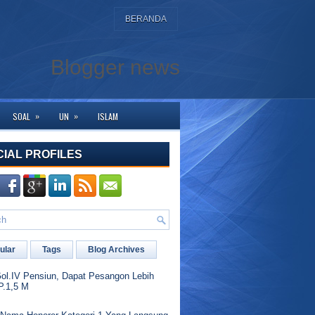
BERANDA
Blogger news
»
»
SOAL
UN
ISLAM
halaman ini. Bagi yang membutuhkan bantuan silahkan hubungi kami di WA den
CIAL PROFILES
ular
Tags
Blog Archives
l.IV Pensiun, Dapat Pesangon Lebih
P.1,5 M