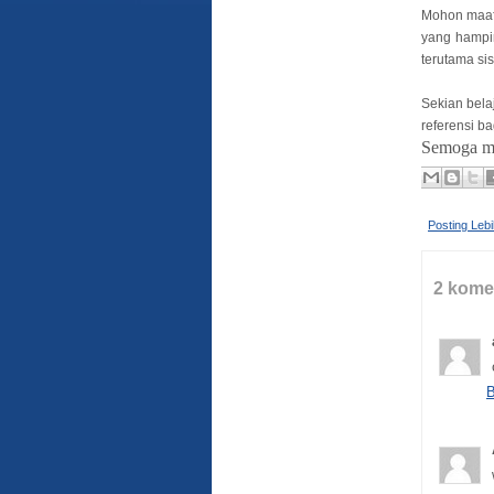
Mohon maaf 
yang hampir
terutama s
Sekian belaj
referensi ba
Semoga m
Posting Leb
2 kome
B