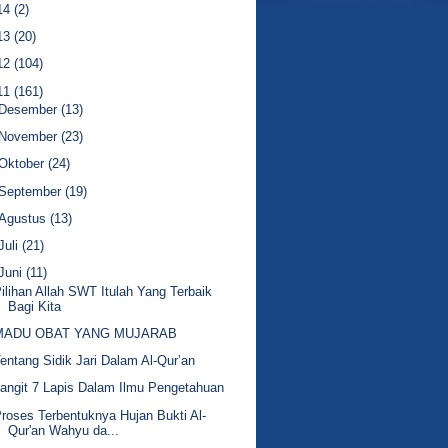
14
(2)
13
(20)
12
(104)
11
(161)
Desember
(13)
November
(23)
Oktober
(24)
September
(19)
Agustus
(13)
Juli
(21)
Juni
(11)
ilihan Allah SWT Itulah Yang Terbaik
Bagi Kita
MADU OBAT YANG MUJARAB
entang Sidik Jari Dalam Al-Qur’an
angit 7 Lapis Dalam Ilmu Pengetahuan
roses Terbentuknya Hujan Bukti Al-
Qur'an Wahyu da...