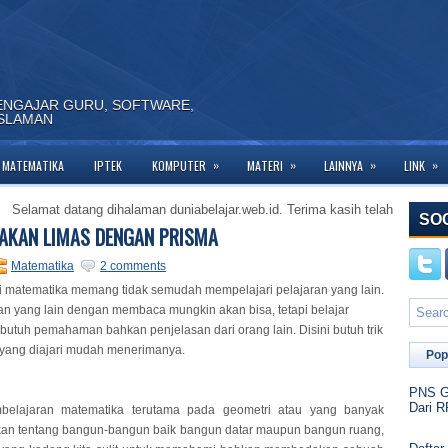
ENGAJAR GURU, SOFTWARE,
ISLAMAN
»
»
»
»
MATEMATIKA
IPTEK
KOMPUTER
MATERI
LAINNYA
LINK
mat datang dihalaman duniabelajar.web.id. Terima kasih telah berkunjung ke 
SO
AKAN LIMAS DENGAN PRISMA
Matematika
2 comments
 matematika memang tidak semudah mempelajari pelajaran yang lain.
ran yang lain dengan membaca mungkin akan bisa, tetapi belajar
butuh pemahaman bahkan penjelasan dari orang lain. Disini butuh trik
yang diajari mudah menerimanya.
Pop
PNS Go
Dari R
elajaran matematika terutama pada geometri atau yang banyak
an tentang bangun-bangun baik bangun datar maupun bangun ruang,