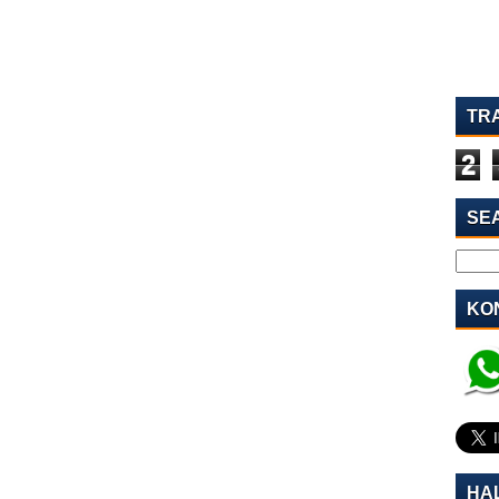
TR
2
SE
KON
HA