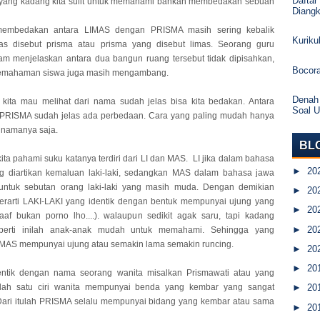
Daftar
 yang kadang kita sulit untuk memahami bahkan membedakan sebuah
Diang
membedakan antara LIMAS dengan PRISMA masih sering kebalik
Kurik
as disebut prisma atau prisma yang disebut limas. Seorang guru
m menjelaskan antara dua bangun ruang tersebut tidak dipisahkan,
Bocor
emahaman siswa juga masih mengambang.
Denah
kita mau melihat dari nama sudah jelas bisa kita bedakan. Antara
Soal 
PRISMA sudah jelas ada perbedaan. Cara yang paling mudah hanya
i namanya saja.
BL
kita pahami suku katanya terdiri dari LI dan MAS. LI jika dalam bahasa
►
20
g diartikan kemaluan laki-laki, sedangkan MAS dalam bahasa jawa
untuk sebutan orang laki-laki yang masih muda. Dengan demikian
►
20
erarti LAKI-LAKI yang identik dengan bentuk mempunyai ujung yang
►
20
af bukan porno lho....). walaupun sedikit agak saru, tapi kadang
►
20
perti inilah anak-anak mudah untuk memahami. Sehingga yang
MAS mempunyai ujung atau semakin lama semakin runcing.
►
20
►
20
ntik dengan nama seorang wanita misalkan Prismawati atau yang
alah satu ciri wanita mempunyai benda yang kembar yang sangat
►
20
Dari itulah PRISMA selalu mempunyai bidang yang kembar atau sama
►
20