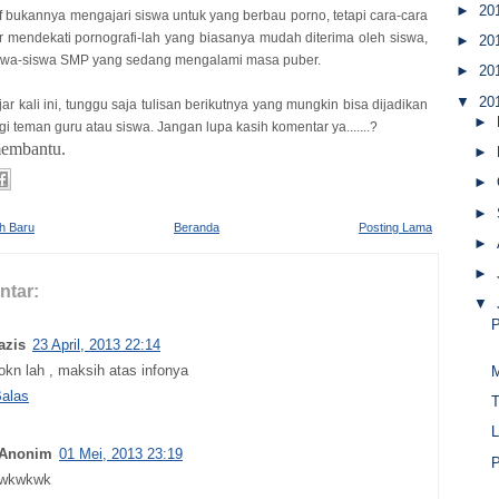
►
20
bukannya mengajari siswa untuk yang berbau porno, tetapi cara-cara
 mendekati pornografi-lah yang biasanya mudah diterima oleh siswa,
►
20
iswa-siswa SMP yang sedang mengalami masa puber.
►
20
▼
20
ar kali ini, tunggu saja tulisan berikutnya yang mungkin bisa dijadikan
►
gi teman guru atau siswa. Jangan lupa kasih komentar ya.......?
embantu.
►
►
►
ih Baru
Beranda
Posting Lama
►
►
ntar:
▼
P
azis
23 April, 2013 22:14
okn lah , maksih atas infonya
alas
T
L
Anonim
01 Mei, 2013 23:19
P
wkwkwk