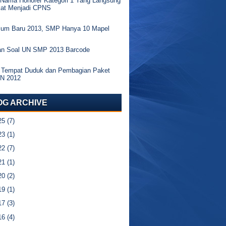
 Nama Honorer Kategori 1 Yang Langsung
kat Menjadi CPNS
ulum Baru 2013, SMP Hanya 10 Mapel
an Soal UN SMP 2013 Barcode
 Tempat Duduk dan Pembagian Paket
UN 2012
OG ARCHIVE
25
(7)
23
(1)
22
(7)
21
(1)
20
(2)
19
(1)
17
(3)
16
(4)