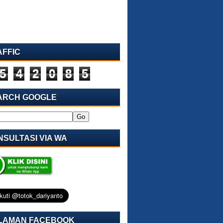
AFFIC
5
4
2
0
8
5
ARCH GOOGLE
SULTASI VIA WA
LAMAN FACEBOOK