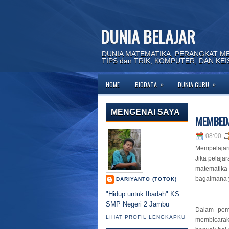
DUNIA BELAJAR
DUNIA MATEMATIKA, PERANGKAT M
TIPS dan TRIK, KOMPUTER, DAN KE
»
»
HOME
BIODATA
DUNIA GURU
Sela
MENGENAI SAYA
MEMBED
08:00
Mempelajari
Jika pelaja
matematika 
bagaimana 
DARIYANTO (TOTOK)
"Hidup untuk Ibadah" KS
SMP Negeri 2 Jambu
Dalam pemb
LIHAT PROFIL LENGKAPKU
membicarak