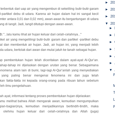
►
20
erbentuk dari uap air yang mengembun di sekeliling butir-butir garam
►
20
el-partikel debu di udara. Karena air hujan dalam hal ini sangat kecil
►
20
mter antara 0,01 dan 0,02 mm), awan-awan itu bergantungan di udara
▼
20
ng di langit. Jadi, langit ditutupi dengan awan-awan.
►
3:
"...lalu kamu lihat air hujan keluar dari celah-celahnya..."
►
tikel air yang mengelilingi butir-butir garam dan partikel -partikel debu
►
al dan membentuk air hujan. Jadi, air hujan ini, yang menjadi lebih
►
ada udara, bertolak dari awan dan mulai jatuh ke tanah sebagai hujan.
►
p pembentukan hujan telah diceritakan dalam ayat-ayat Al-Qur’an.
►
 tahap-tahap ini dijelaskan dengan urutan yang benar. Sebagaimana
▼
nomena alam lain di bumi, lagi-lagi Al-Qur’anlah yang menyediakan
P
n yang paling benar mengenai fenomena ini dan juga telah
n fakta-fakta ini kepada orang-orang pada ribuan tahun sebelum
leh ilmu pengetahuan.
T
h ayat, informasi tentang proses pembentukan hujan dijelaskan:
L
kamu melihat bahwa Allah mengarak awan, kemudian mengumpulkan
gian-bagian)nya, kemudian menjadikannya bertindih-tindih, maka
P
ah olehmu hujan keluar dari celah-celahnya dan Allah (juga)