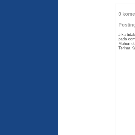
0 kome
Postin
Jika tid
pada com
Mohon de
Terima K