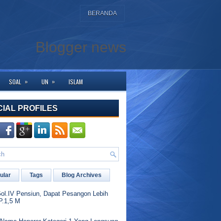
BERANDA
Blogger news
»
»
SOAL
UN
ISLAM
rkunjung ke halaman ini. Bagi yang membutuhkan bantuan silahkan hubungi kam
CIAL PROFILES
ular
Tags
Blog Archives
l.IV Pensiun, Dapat Pesangon Lebih
P.1,5 M