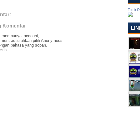
Totok D
ntar:
g Komentar
LIN
ak mempunyai account,
ment as silahkan pilih Anonymous
ngan bahasa yang sopan.
asih.