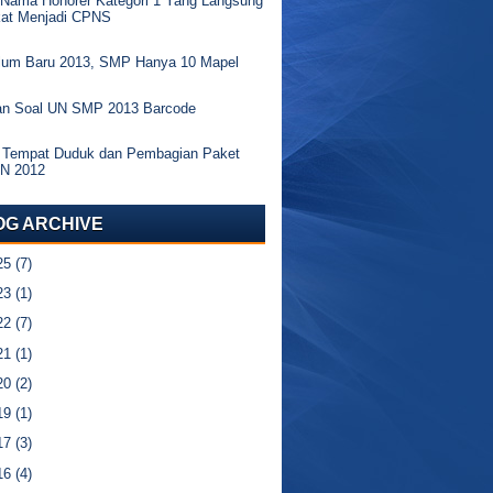
 Nama Honorer Kategori 1 Yang Langsung
kat Menjadi CPNS
ulum Baru 2013, SMP Hanya 10 Mapel
an Soal UN SMP 2013 Barcode
 Tempat Duduk dan Pembagian Paket
UN 2012
OG ARCHIVE
25
(7)
23
(1)
22
(7)
21
(1)
20
(2)
19
(1)
17
(3)
16
(4)