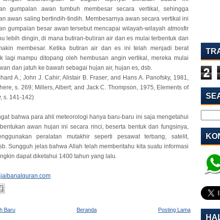
an gumpalan awan tumbuh membesar secara vertikal, sehingga
 awan saling bertindih-tindih. Membesarnya awan secara vertikal ini
n gumpalan besar awan tersebut mencapai wilayah-wilayah atmosfir
u lebih dingin, di mana butiran-butiran air dan es mulai terbentuk dan
akin membesar. Ketika butiran air dan es ini telah menjadi berat
TR
k lagi mampu ditopang oleh hembusan angin vertikal, mereka mulai
awan dan jatuh ke bawah sebagai hujan air, hujan es, dsb.
2
hard A.; John J. Cahir; Alistair B. Fraser; and Hans A. Panofsky, 1981,
ere, s. 269; Millers, Albert; and Jack C. Thompson, 1975, Elements of
SE
, s. 141-142)
ingat bahwa para ahli meteorologi hanya baru-baru ini saja mengetahui
entukan awan hujan ini secara rinci, beserta bentuk dan fungsinya,
KON
ggunakan peralatan mutakhir seperti pesawat terbang, satelit,
sb. Sungguh jelas bahwa Allah telah memberitahu kita suatu informasi
ngkin dapat diketahui 1400 tahun yang lalu.
jaibanalquran.com
ih Baru
Beranda
Posting Lama
HA