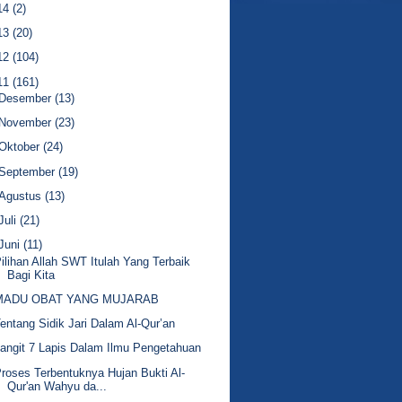
14
(2)
13
(20)
12
(104)
11
(161)
Desember
(13)
November
(23)
Oktober
(24)
September
(19)
Agustus
(13)
Juli
(21)
Juni
(11)
ilihan Allah SWT Itulah Yang Terbaik
Bagi Kita
MADU OBAT YANG MUJARAB
entang Sidik Jari Dalam Al-Qur’an
angit 7 Lapis Dalam Ilmu Pengetahuan
roses Terbentuknya Hujan Bukti Al-
Qur'an Wahyu da...