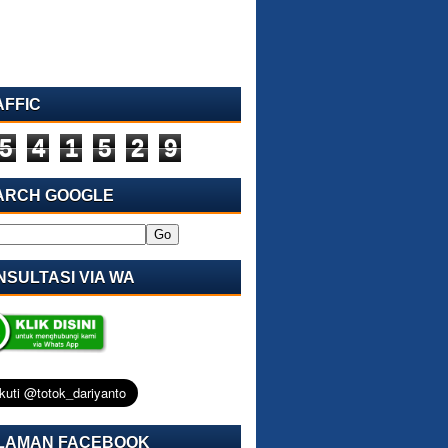
AFFIC
5
4
1
5
2
9
ARCH GOOGLE
SULTASI VIA WA
LAMAN FACEBOOK