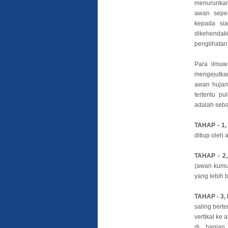
menurunkan 
awan seper
kepada sia
dikehenda
penglihatan.
Para ilmuw
mengejutka
awan hujan 
tertentu p
adalah seba
TAHAP - 1,
ditiup oleh 
TAHAP - 2,
(awan kumu
yang lebih b
TAHAP - 3,
saling bert
vertikal ke 
di bagian