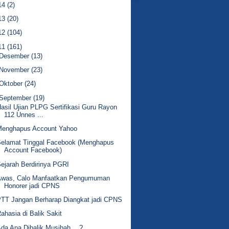
14
(2)
13
(20)
12
(104)
11
(161)
Desember
(13)
November
(23)
Oktober
(24)
September
(19)
asil Ujian PLPG Sertifikasi Guru Rayon
112 Unnes ...
Menghapus Account Yahoo
Selamat Tinggal Facebook (Menghapus
Account Facebook)
ejarah Berdirinya PGRI
Awas, Calo Manfaatkan Pengumuman
Honorer jadi CPNS
TT Jangan Berharap Diangkat jadi CPNS
ahasia di Balik Sakit
da Apa Dibalik Musibah….?