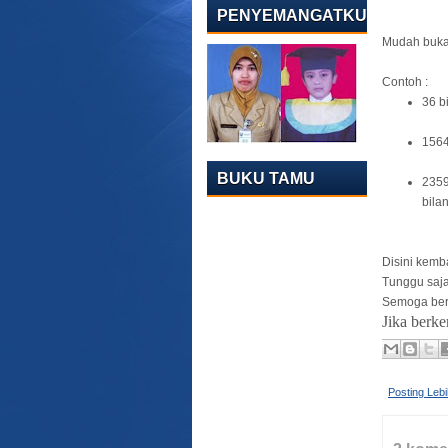
PENYEMANGATKU
Mudah bukan 
Contoh :
36 b
1564
BUKU TAMU
2359
bila
Disini kemb
Tunggu saja
Semoga ber
Jika berk
Posting Leb