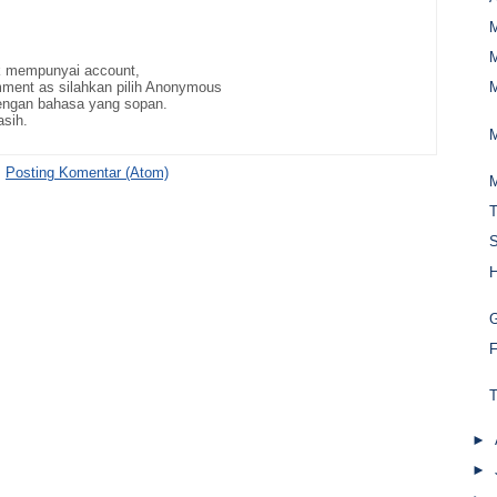
ak mempunyai account,
ment as silahkan pilih Anonymous
M
ngan bahasa yang sopan.
asih.
M
:
Posting Komentar (Atom)
M
T
S
H
G
F
T
►
►