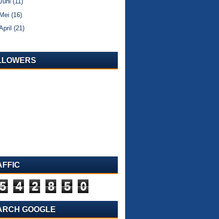
Juni
(11)
Mei
(16)
April
(21)
LLOWERS
AFFIC
5
4
2
8
5
0
ARCH GOOGLE