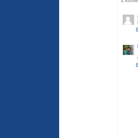
2 kome
B
B