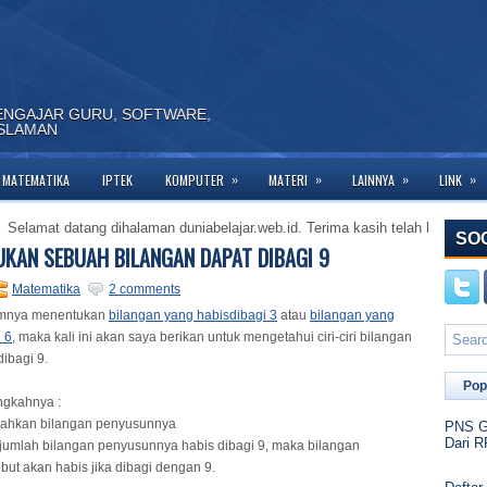
ENGAJAR GURU, SOFTWARE,
ISLAMAN
»
»
»
»
MATEMATIKA
IPTEK
KOMPUTER
MATERI
LAINNYA
LINK
t datang dihalaman duniabelajar.web.id. Terima kasih telah berkunjung ke h
SO
KAN SEBUAH BILANGAN DAPAT DIBAGI 9
Matematika
2 comments
umnya menentukan
bilangan yang habisdibagi 3
atau
bilangan yang
 6
, maka kali ini akan saya berikan untuk mengetahui ciri-ciri bilangan
ibagi 9.
Pop
ngkahnya :
ahkan bilangan penyusunnya
PNS Go
Dari R
 jumlah bilangan penyusunnya habis dibagi 9, maka bilangan
ebut akan habis jika dibagi dengan 9.