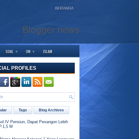
BERANDA
Blogger news
»
»
SOAL
UN
ISLAM
alaman ini. Bagi yang membutuhkan bantuan silahkan hubungi kami di WA deng
CIAL PROFILES
ular
Tags
Blog Archives
l.IV Pensiun, Dapat Pesangon Lebih
P.1,5 M