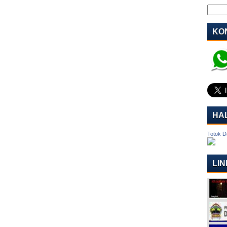
KON
HA
Totok D
LIN