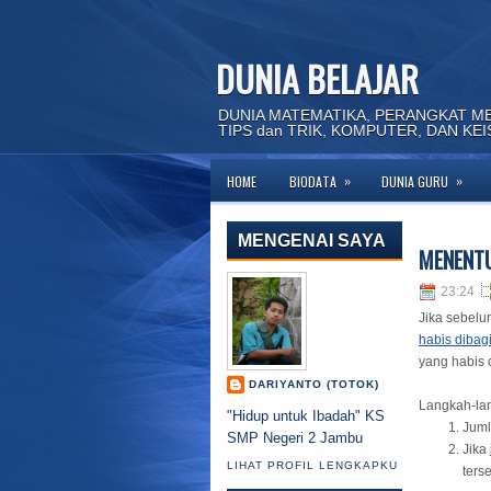
DUNIA BELAJAR
DUNIA MATEMATIKA, PERANGKAT M
TIPS dan TRIK, KOMPUTER, DAN KE
»
»
HOME
BIODATA
DUNIA GURU
Selama
MENGENAI SAYA
MENENTU
23:24
Jika sebel
habis dibagi
yang habis d
DARIYANTO (TOTOK)
Langkah-la
"Hidup untuk Ibadah" KS
Juml
SMP Negeri 2 Jambu
Jika
LIHAT PROFIL LENGKAPKU
ters