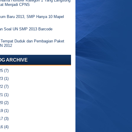
 Nama Honorer Kategori 1 Yang Langsung
kat Menjadi CPNS
ulum Baru 2013, SMP Hanya 10 Mapel
an Soal UN SMP 2013 Barcode
 Tempat Duduk dan Pembagian Paket
UN 2012
OG ARCHIVE
25
(7)
23
(1)
22
(7)
21
(1)
20
(2)
19
(1)
17
(3)
16
(4)