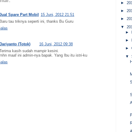
ntar:
►
20
►
20
Jual Spare Part Mobil
15 Juni, 2012 21:51
►
20
Baru tau triknya seperti ini, thanks Bu Guru
▼
20
alas
►
►
Dariyanto (Totok)
16 Juni, 2012 09:38
►
Terima kasih sudah mampir kesini.
mhn maaf ini admin-nya bapak. Yang Ibu itu istri-ku
▼
H
alas
S
P
R
A