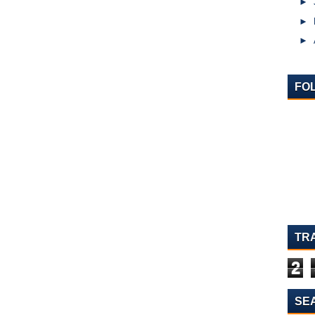
►
►
►
FO
TR
2
SE