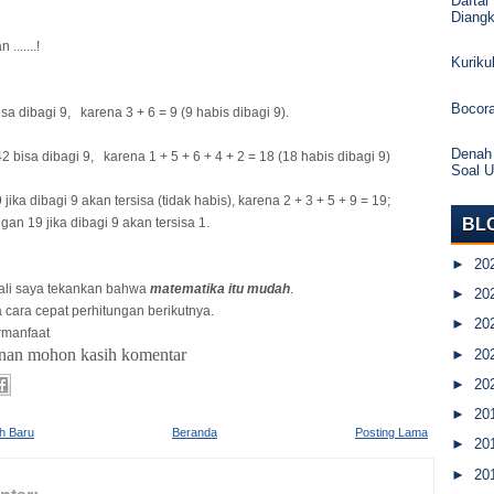
Daftar
Diang
.......!
Kurik
Bocor
isa dibagi 9, karena 3 + 6 = 9 (9 habis dibagi 9).
Denah
2 bisa dibagi 9, karena 1 + 5 + 6 + 4 + 2 = 18 (18 habis dibagi 9)
Soal 
 jika dibagi 9 akan tersisa (tidak habis), karena 2 + 3 + 5 + 9 = 19;
BL
ngan 19 jika dibagi 9 akan tersisa 1.
►
20
ali saya tekankan bahwa
matematika itu mudah
.
►
20
 cara cepat perhitungan berikutnya.
►
20
manfaat
enan mohon kasih komentar
►
20
►
20
►
20
ih Baru
Beranda
Posting Lama
►
20
►
20