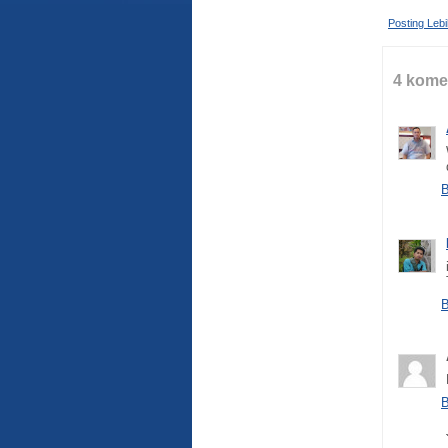
Posting Leb
4 kome
B
B
B