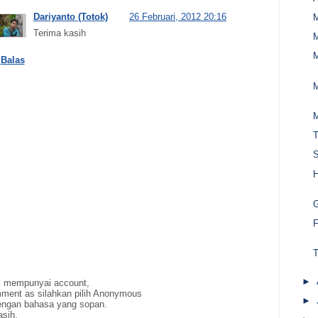
Dariyanto (Totok)
26 Februari, 2012 20:16
Terima kasih
M
Balas
M
M
T
S
H
G
F
T
►
ak mempunyai account,
ment as silahkan pilih Anonymous
►
ngan bahasa yang sopan.
asih.