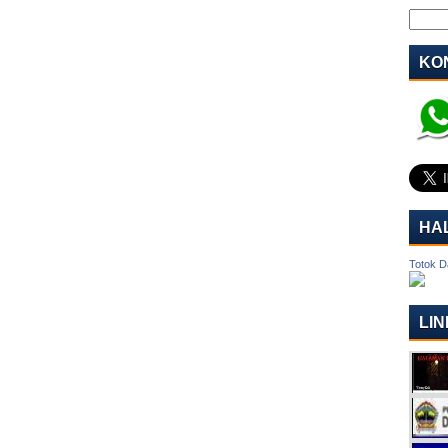
KON
HA
Totok D
LIN