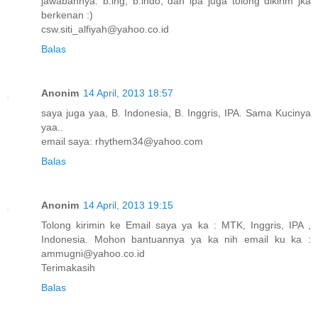
jawabannya. b.ing, b.indo, dan ipa juga tolong dikirim jka
berkenan :)
csw.siti_alfiyah@yahoo.co.id
Balas
Anonim
14 April, 2013 18:57
saya juga yaa, B. Indonesia, B. Inggris, IPA. Sama Kucinya
yaa..
email saya: rhythem34@yahoo.com
Balas
Anonim
14 April, 2013 19:15
Tolong kirimin ke Email saya ya ka : MTK, Inggris, IPA ,
Indonesia. Mohon bantuannya ya ka nih email ku ka :
ammugni@yahoo.co.id
Terimakasih
Balas