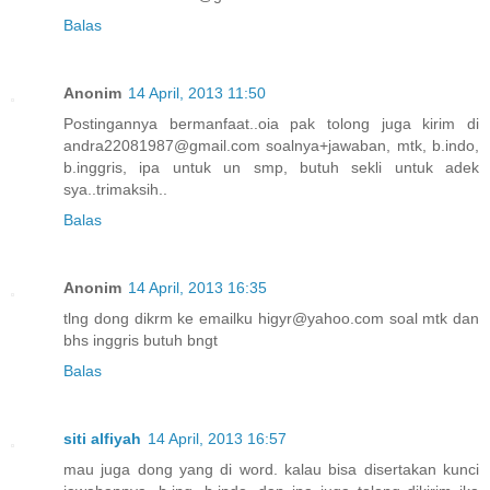
Balas
Anonim
14 April, 2013 11:50
Postingannya bermanfaat..oia pak tolong juga kirim di
andra22081987@gmail.com soalnya+jawaban, mtk, b.indo,
b.inggris, ipa untuk un smp, butuh sekli untuk adek
sya..trimaksih..
Balas
Anonim
14 April, 2013 16:35
tlng dong dikrm ke emailku higyr@yahoo.com soal mtk dan
bhs inggris butuh bngt
Balas
siti alfiyah
14 April, 2013 16:57
mau juga dong yang di word. kalau bisa disertakan kunci