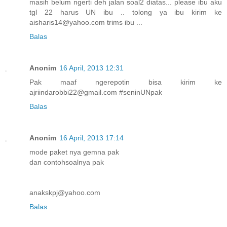
masih belum ngerti deh jalan soal2 diatas... please ibu aku
tgl 22 harus UN ibu .. tolong ya ibu kirim ke
aisharis14@yahoo.com trims ibu ...
Balas
Anonim
16 April, 2013 12:31
Pak maaf ngerepotin bisa kirim ke
ajriindarobbi22@gmail.com #seninUNpak
Balas
Anonim
16 April, 2013 17:14
mode paket nya gemna pak
dan contohsoalnya pak
anakskpj@yahoo.com
Balas