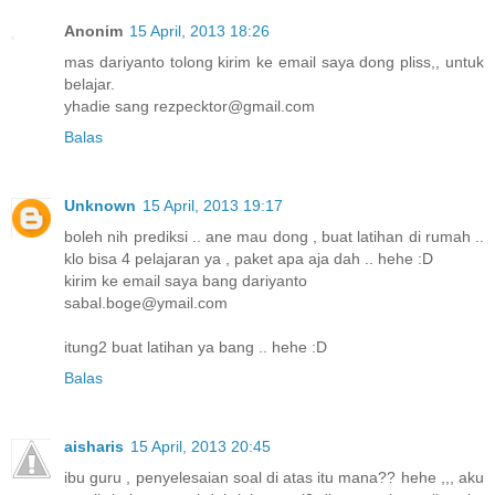
Anonim
15 April, 2013 18:26
mas dariyanto tolong kirim ke email saya dong pliss,, untuk
belajar.
yhadie sang rezpecktor@gmail.com
Balas
Unknown
15 April, 2013 19:17
boleh nih prediksi .. ane mau dong , buat latihan di rumah ..
klo bisa 4 pelajaran ya , paket apa aja dah .. hehe :D
kirim ke email saya bang dariyanto
sabal.boge@ymail.com
itung2 buat latihan ya bang .. hehe :D
Balas
aisharis
15 April, 2013 20:45
ibu guru , penyelesaian soal di atas itu mana?? hehe ,,, aku