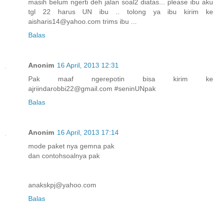
masih belum ngerti deh jalan soal2 diatas... please ibu aku
tgl 22 harus UN ibu .. tolong ya ibu kirim ke
aisharis14@yahoo.com trims ibu ...
Balas
Anonim
16 April, 2013 12:31
Pak maaf ngerepotin bisa kirim ke
ajriindarobbi22@gmail.com #seninUNpak
Balas
Anonim
16 April, 2013 17:14
mode paket nya gemna pak
dan contohsoalnya pak
anakskpj@yahoo.com
Balas