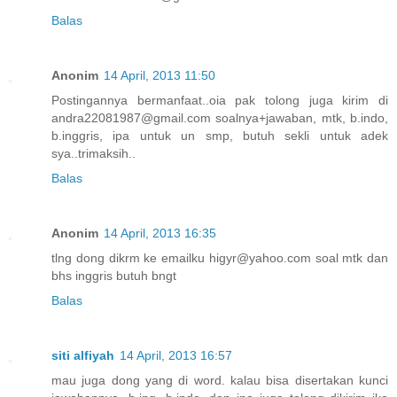
Balas
Anonim
14 April, 2013 11:50
Postingannya bermanfaat..oia pak tolong juga kirim di
andra22081987@gmail.com soalnya+jawaban, mtk, b.indo,
b.inggris, ipa untuk un smp, butuh sekli untuk adek
sya..trimaksih..
Balas
Anonim
14 April, 2013 16:35
tlng dong dikrm ke emailku higyr@yahoo.com soal mtk dan
bhs inggris butuh bngt
Balas
siti alfiyah
14 April, 2013 16:57
mau juga dong yang di word. kalau bisa disertakan kunci