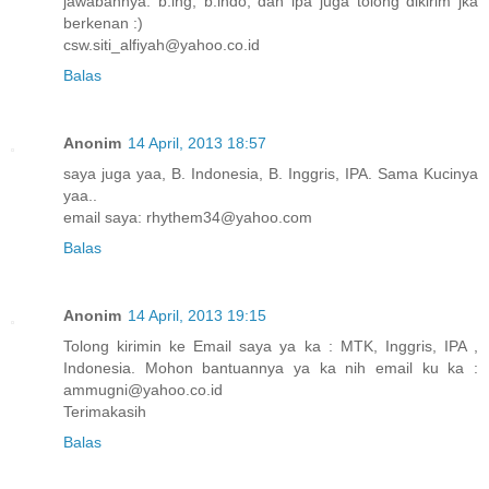
jawabannya. b.ing, b.indo, dan ipa juga tolong dikirim jka
berkenan :)
csw.siti_alfiyah@yahoo.co.id
Balas
Anonim
14 April, 2013 18:57
saya juga yaa, B. Indonesia, B. Inggris, IPA. Sama Kucinya
yaa..
email saya: rhythem34@yahoo.com
Balas
Anonim
14 April, 2013 19:15
Tolong kirimin ke Email saya ya ka : MTK, Inggris, IPA ,
Indonesia. Mohon bantuannya ya ka nih email ku ka :
ammugni@yahoo.co.id
Terimakasih
Balas