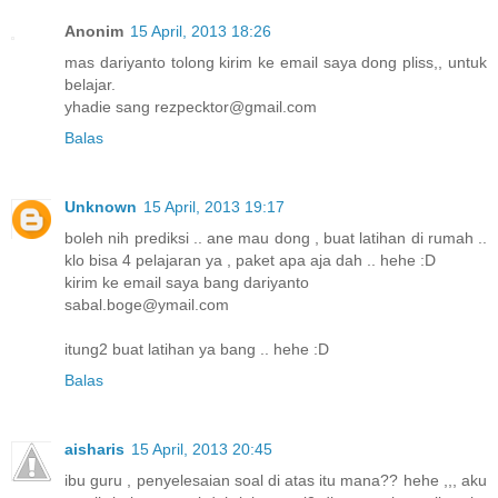
Anonim
15 April, 2013 18:26
mas dariyanto tolong kirim ke email saya dong pliss,, untuk
belajar.
yhadie sang rezpecktor@gmail.com
Balas
Unknown
15 April, 2013 19:17
boleh nih prediksi .. ane mau dong , buat latihan di rumah ..
klo bisa 4 pelajaran ya , paket apa aja dah .. hehe :D
kirim ke email saya bang dariyanto
sabal.boge@ymail.com
itung2 buat latihan ya bang .. hehe :D
Balas
aisharis
15 April, 2013 20:45
ibu guru , penyelesaian soal di atas itu mana?? hehe ,,, aku