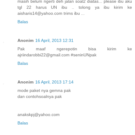
masih belum ngerti deh jalan soal2 diatas... please ibu aku
tgl 22 harus UN ibu .. tolong ya ibu kirim ke
aisharis14@yahoo.com trims ibu ...
Balas
Anonim
16 April, 2013 12:31
Pak maaf ngerepotin bisa kirim ke
ajriindarobbi22@gmail.com #seninUNpak
Balas
Anonim
16 April, 2013 17:14
mode paket nya gemna pak
dan contohsoalnya pak
anakskpj@yahoo.com
Balas