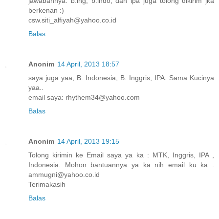
jawabannya. b.ing, b.indo, dan ipa juga tolong dikirim jka
berkenan :)
csw.siti_alfiyah@yahoo.co.id
Balas
Anonim
14 April, 2013 18:57
saya juga yaa, B. Indonesia, B. Inggris, IPA. Sama Kucinya
yaa..
email saya: rhythem34@yahoo.com
Balas
Anonim
14 April, 2013 19:15
Tolong kirimin ke Email saya ya ka : MTK, Inggris, IPA ,
Indonesia. Mohon bantuannya ya ka nih email ku ka :
ammugni@yahoo.co.id
Terimakasih
Balas