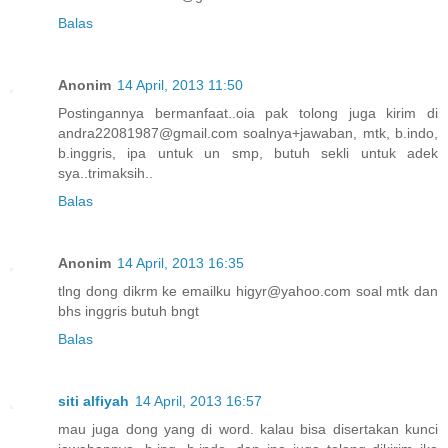
Balas
Anonim
14 April, 2013 11:50
Postingannya bermanfaat..oia pak tolong juga kirim di
andra22081987@gmail.com soalnya+jawaban, mtk, b.indo,
b.inggris, ipa untuk un smp, butuh sekli untuk adek
sya..trimaksih..
Balas
Anonim
14 April, 2013 16:35
tlng dong dikrm ke emailku higyr@yahoo.com soal mtk dan
bhs inggris butuh bngt
Balas
siti alfiyah
14 April, 2013 16:57
mau juga dong yang di word. kalau bisa disertakan kunci