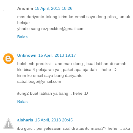
Anonim
15 April, 2013 18:26
mas dariyanto tolong kirim ke email saya dong pliss,, untuk
belajar.
yhadie sang rezpecktor@gmail.com
Balas
Unknown
15 April, 2013 19:17
boleh nih prediksi .. ane mau dong , buat latihan di rumah ..
klo bisa 4 pelajaran ya , paket apa aja dah .. hehe :D
kirim ke email saya bang dariyanto
sabal.boge@ymail.com
itung2 buat latihan ya bang .. hehe :D
Balas
aisharis
15 April, 2013 20:45
ibu guru , penyelesaian soal di atas itu mana?? hehe ,,, aku