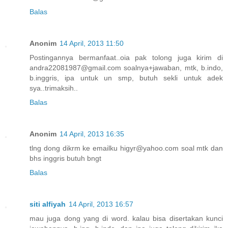
Balas
Anonim
14 April, 2013 11:50
Postingannya bermanfaat..oia pak tolong juga kirim di
andra22081987@gmail.com soalnya+jawaban, mtk, b.indo,
b.inggris, ipa untuk un smp, butuh sekli untuk adek
sya..trimaksih..
Balas
Anonim
14 April, 2013 16:35
tlng dong dikrm ke emailku higyr@yahoo.com soal mtk dan
bhs inggris butuh bngt
Balas
siti alfiyah
14 April, 2013 16:57
mau juga dong yang di word. kalau bisa disertakan kunci