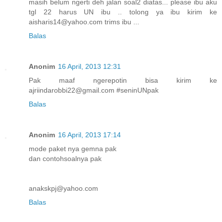
masih belum ngerti deh jalan soal2 diatas... please ibu aku
tgl 22 harus UN ibu .. tolong ya ibu kirim ke
aisharis14@yahoo.com trims ibu ...
Balas
Anonim
16 April, 2013 12:31
Pak maaf ngerepotin bisa kirim ke
ajriindarobbi22@gmail.com #seninUNpak
Balas
Anonim
16 April, 2013 17:14
mode paket nya gemna pak
dan contohsoalnya pak
anakskpj@yahoo.com
Balas