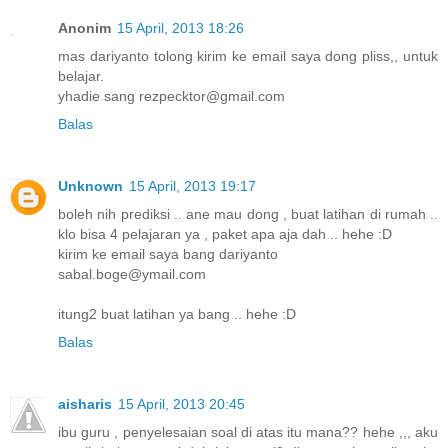
Anonim
15 April, 2013 18:26
mas dariyanto tolong kirim ke email saya dong pliss,, untuk
belajar.
yhadie sang rezpecktor@gmail.com
Balas
Unknown
15 April, 2013 19:17
boleh nih prediksi .. ane mau dong , buat latihan di rumah ..
klo bisa 4 pelajaran ya , paket apa aja dah .. hehe :D
kirim ke email saya bang dariyanto
sabal.boge@ymail.com
itung2 buat latihan ya bang .. hehe :D
Balas
aisharis
15 April, 2013 20:45
ibu guru , penyelesaian soal di atas itu mana?? hehe ,,, aku