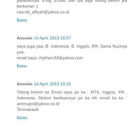
jawabannya. b.ing, b.indo, dan ipa juga tolong dikirim jka
berkenan :)
csw.siti_alfiyah@yahoo.co.id
Balas
Anonim
14 April, 2013 18:57
saya juga yaa, B. Indonesia, B. Inggris, IPA. Sama Kucinya
yaa..
email saya: rhythem34@yahoo.com
Balas
Anonim
14 April, 2013 19:15
Tolong kirimin ke Email saya ya ka : MTK, Inggris, IPA ,
Indonesia. Mohon bantuannya ya ka nih email ku ka :
ammugni@yahoo.co.id
Terimakasih
Balas