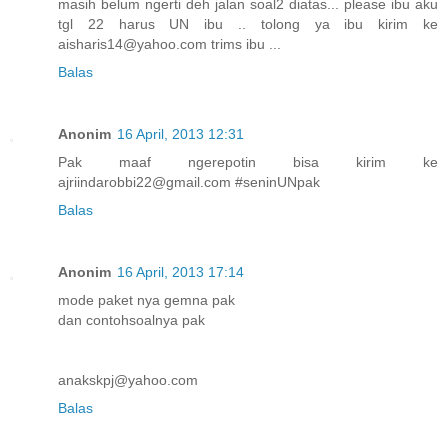
masih belum ngerti deh jalan soal2 diatas... please ibu aku
tgl 22 harus UN ibu .. tolong ya ibu kirim ke
aisharis14@yahoo.com trims ibu ...
Balas
Anonim
16 April, 2013 12:31
Pak maaf ngerepotin bisa kirim ke
ajriindarobbi22@gmail.com #seninUNpak
Balas
Anonim
16 April, 2013 17:14
mode paket nya gemna pak
dan contohsoalnya pak
anakskpj@yahoo.com
Balas