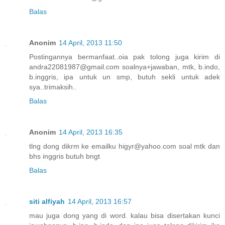
Balas
Anonim
14 April, 2013 11:50
Postingannya bermanfaat..oia pak tolong juga kirim di
andra22081987@gmail.com soalnya+jawaban, mtk, b.indo,
b.inggris, ipa untuk un smp, butuh sekli untuk adek
sya..trimaksih..
Balas
Anonim
14 April, 2013 16:35
tlng dong dikrm ke emailku higyr@yahoo.com soal mtk dan
bhs inggris butuh bngt
Balas
siti alfiyah
14 April, 2013 16:57
mau juga dong yang di word. kalau bisa disertakan kunci