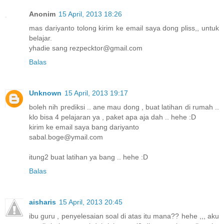
Anonim
15 April, 2013 18:26
mas dariyanto tolong kirim ke email saya dong pliss,, untuk
belajar.
yhadie sang rezpecktor@gmail.com
Balas
Unknown
15 April, 2013 19:17
boleh nih prediksi .. ane mau dong , buat latihan di rumah ..
klo bisa 4 pelajaran ya , paket apa aja dah .. hehe :D
kirim ke email saya bang dariyanto
sabal.boge@ymail.com
itung2 buat latihan ya bang .. hehe :D
Balas
aisharis
15 April, 2013 20:45
ibu guru , penyelesaian soal di atas itu mana?? hehe ,,, aku