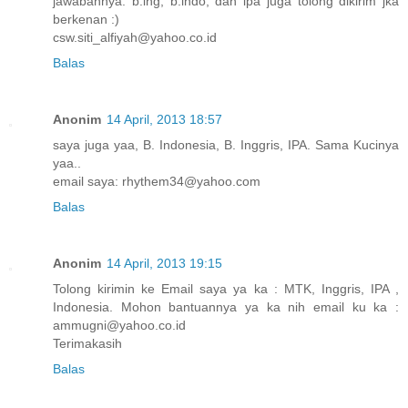
jawabannya. b.ing, b.indo, dan ipa juga tolong dikirim jka
berkenan :)
csw.siti_alfiyah@yahoo.co.id
Balas
Anonim
14 April, 2013 18:57
saya juga yaa, B. Indonesia, B. Inggris, IPA. Sama Kucinya
yaa..
email saya: rhythem34@yahoo.com
Balas
Anonim
14 April, 2013 19:15
Tolong kirimin ke Email saya ya ka : MTK, Inggris, IPA ,
Indonesia. Mohon bantuannya ya ka nih email ku ka :
ammugni@yahoo.co.id
Terimakasih
Balas