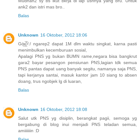
Mudhan2 sy bs ikut bkrja di lap ushnya yang bru. Untuk
ank2 dan istri mas bro..
Balas
Unknown
16 Oktober, 2012 18:06
Gά̲к̲̮̲̅͡>:/ ngarep2 dapat 1M dlm waktu singkat, karna pasti
menimbulkan kecemburuan sosial,
Apalagi PNS yg bukan BUMN rame,negara bisa bangkrut
gara2 bayar pesangon pensiunan PNS,lagian tdk semua
PNS pantas dapat uang banyak segitu, namanya saja PNS,
tapi kerjanya santai, masuk kantor jam 10 siang to absen
doang, trus ngobjek lg di luaran,
Balas
Unknown
16 Oktober, 2012 18:08
Salut utk PNS yg disiplin, berangkat pagii, semoga yg
bergabung di blog inui menjadi PNS teladan semua,
amiiiiiiin :D
Balas