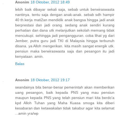
Anonim
18 Oktober, 2012 18:49
lebih baik dibayar sekali saja, sebab untuk berwiraswasta
nantinya. tentu saja dengan anak-anak. sebab sdh hampir
40 th.kerja mati2an mendidik anak bangsa hingga jadi anak
berprestasi dan jadi orang. sedang anak sendiri kurang
perhatian dan dana utk melanjutkan sekolah memang tidak
mencukupi. sehingga jadi pengangguran. coba lihat yg dari
Jember, putra guru jadi TKI di Malaysia hingga terbunuh
disana. ya Alloh mengerikan. kita masih sangat energik utk.
pensiun maka berwiraswasta saja dan pesangon itu jadi
kenyataan. amin.
Balas
Anonim
18 Oktober, 2012 19:17
seandainya bila benar-benar pemerintah akan memberikan
uang pesangon, baik kepada PNS yang mau pensiun
maupun kepada PNS yang telah pensiun mari kita berdo'a
kpd Alloh Tuhan yang Maha Kuasa smoga kita diberi
kesabaran dan ketawakalan tidak takabur agar kita selamat
...amin yra/wp