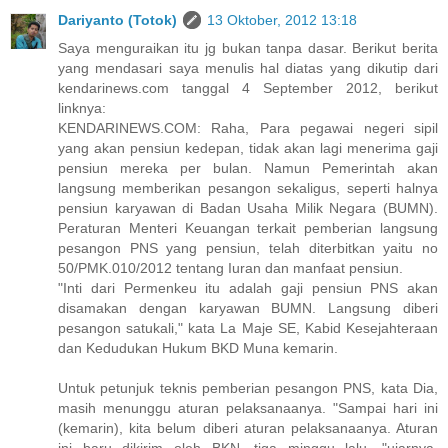
Dariyanto (Totok)
13 Oktober, 2012 13:18
Saya menguraikan itu jg bukan tanpa dasar. Berikut berita
yang mendasari saya menulis hal diatas yang dikutip dari
kendarinews.com tanggal 4 September 2012, berikut
linknya:
KENDARINEWS.COM: Raha, Para pegawai negeri sipil
yang akan pensiun kedepan, tidak akan lagi menerima gaji
pensiun mereka per bulan. Namun Pemerintah akan
langsung memberikan pesangon sekaligus, seperti halnya
pensiun karyawan di Badan Usaha Milik Negara (BUMN).
Peraturan Menteri Keuangan terkait pemberian langsung
pesangon PNS yang pensiun, telah diterbitkan yaitu no
50/PMK.010/2012 tentang Iuran dan manfaat pensiun.
"Inti dari Permenkeu itu adalah gaji pensiun PNS akan
disamakan dengan karyawan BUMN. Langsung diberi
pesangon satukali," kata La Maje SE, Kabid Kesejahteraan
dan Kedudukan Hukum BKD Muna kemarin.
Untuk petunjuk teknis pemberian pesangon PNS, kata Dia,
masih menunggu aturan pelaksanaanya. "Sampai hari ini
(kemarin), kita belum diberi aturan pelaksanaanya. Aturan