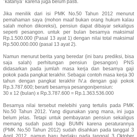
"katanya" karena juga belum pasti.
Jika menilik dari isi PMK No.50 Tahun 2012 menurut
pemahaman saya (mohon maaf bukan orang hukum kalau
salah mohon dikoreksi), pensiun dapat dibayar sekaligus
seperti pesangon. untuk per bulan besarnya maksimal
Rp.1.500.000 (Pasal 13 ayat 1) dengan nilai total maksimal
Rp.500.000.000 (pasal 13 ayat 2).
Namun menurut berita yang beredar (ini baru prediksi, bisa
saja salah) perhitungan pensiun (pesangon) PNS
didasarkan pada jumlah masa kerja dan besarnya gaji
pokok pada pangkat terakhir. Sebagai contoh masa kerja 30
tahun dengan pangkat terakhir IV.a dengan gaji pokok
Rp.3.787.600; berarti besarnya pesangon/pensiun:
30 x 12 (bulan) x Rp.3.787.600 = Rp.1.363.536.000
Besarnya nilai tersebut melebihi yang tertulis pada PMK
No.50 Tahun 2012. Yang digunakan yang mana, ini juga
belum jelas. Tetapi untuk pembayaran pensiun sekaligus
memang sudah pasti bagi BUMN karena peraturannya
(PMK No.50 Tahun 2012) sudah disahkan pada tanggal 3
April 2012, namun baru berlaku pada tanggal 3 Oktober