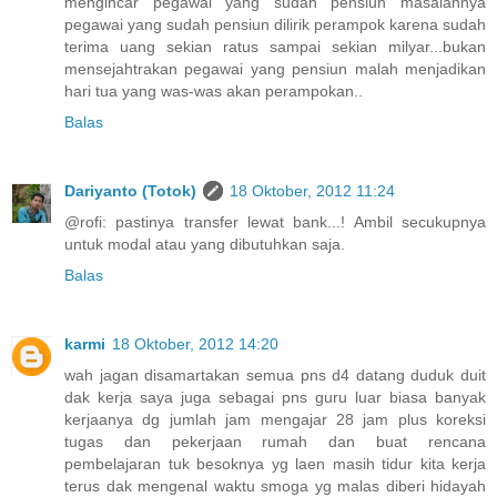
mengincar pegawai yang sudah pensiun masalahnya
pegawai yang sudah pensiun dilirik perampok karena sudah
terima uang sekian ratus sampai sekian milyar...bukan
mensejahtrakan pegawai yang pensiun malah menjadikan
hari tua yang was-was akan perampokan..
Balas
Dariyanto (Totok)
18 Oktober, 2012 11:24
@rofi: pastinya transfer lewat bank...! Ambil secukupnya
untuk modal atau yang dibutuhkan saja.
Balas
karmi
18 Oktober, 2012 14:20
wah jagan disamartakan semua pns d4 datang duduk duit
dak kerja saya juga sebagai pns guru luar biasa banyak
kerjaanya dg jumlah jam mengajar 28 jam plus koreksi
tugas dan pekerjaan rumah dan buat rencana
pembelajaran tuk besoknya yg laen masih tidur kita kerja
terus dak mengenal waktu smoga yg malas diberi hidayah