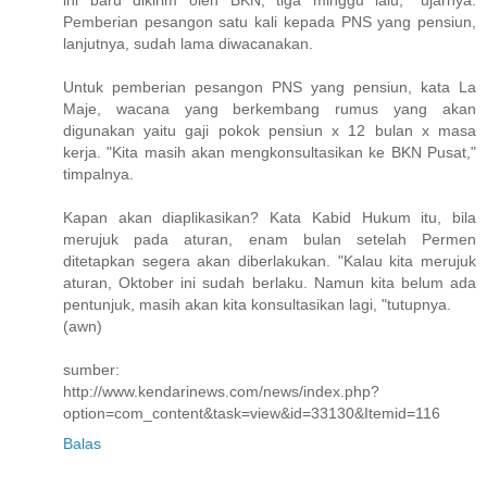
ini baru dikirim oleh BKN, tiga minggu lalu, "ujarnya.
Pemberian pesangon satu kali kepada PNS yang pensiun,
lanjutnya, sudah lama diwacanakan.
Untuk pemberian pesangon PNS yang pensiun, kata La
Maje, wacana yang berkembang rumus yang akan
digunakan yaitu gaji pokok pensiun x 12 bulan x masa
kerja. "Kita masih akan mengkonsultasikan ke BKN Pusat,"
timpalnya.
Kapan akan diaplikasikan? Kata Kabid Hukum itu, bila
merujuk pada aturan, enam bulan setelah Permen
ditetapkan segera akan diberlakukan. "Kalau kita merujuk
aturan, Oktober ini sudah berlaku. Namun kita belum ada
pentunjuk, masih akan kita konsultasikan lagi, "tutupnya.
(awn)
sumber:
http://www.kendarinews.com/news/index.php?
option=com_content&task=view&id=33130&Itemid=116
Balas