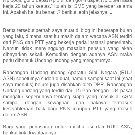
Rp.500jt, gol 3 dapat Rp.1M, dan gol 4 dapat Rp.1,5M masa
kerja 20 tahun keatas." Itulah isi SMS yang beredar selama
ini. Apakah hal itu benar...? berikut lebih jelasnya....
Berita tersebut pernah saya muat di blog ini beberapa bulan
yang lalu, dimana saat itu masih dalam wacana ASN terdiri
dari PNS dan PTT yang bekerja pada instansi pemerintah.
Namun tidak menyinggung masalah pensiun yang akan
dibayarkan sekali. Kemudian dengan adanya ASN maka
perlu dibentuk Undang-undang yang mengaturnya.
Rancangan Undang-undang Aparatur Sipil Negara (RUU
ASN) sebetulnya sudah dibuat, namun sampai saat ini (saat
saya menulis) belum juga disahkan oleh DPR. Rancangan
Undang-undang yang terdiri dari 15 Bab dengan 134 pasal
mengatur sepenuhnya tentang siapa yang masuk di ASN
sampai dengan kewajiban dan haknya termasuk
kesejahteraan baik bagi PNS maupun PTT yang masuk
dalam ASN.
Bagi yang penasaran untuk melihat isi dari RUU ASN,
berikut link downloadnya: