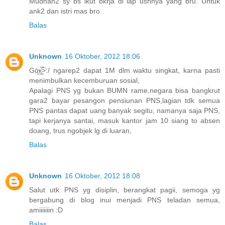
Mudhan2 sy bs ikut bkrja di lap ushnya yang bru. Untuk
ank2 dan istri mas bro..
Balas
Unknown
16 Oktober, 2012 18:06
Gά̲к̲̮̲̅͡>:/ ngarep2 dapat 1M dlm waktu singkat, karna pasti
menimbulkan kecemburuan sosial,
Apalagi PNS yg bukan BUMN rame,negara bisa bangkrut
gara2 bayar pesangon pensiunan PNS,lagian tdk semua
PNS pantas dapat uang banyak segitu, namanya saja PNS,
tapi kerjanya santai, masuk kantor jam 10 siang to absen
doang, trus ngobjek lg di luaran,
Balas
Unknown
16 Oktober, 2012 18:08
Salut utk PNS yg disiplin, berangkat pagii, semoga yg
bergabung di blog inui menjadi PNS teladan semua,
amiiiiiiin :D
Balas