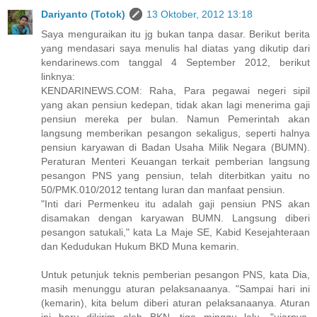
Dariyanto (Totok)
13 Oktober, 2012 13:18
Saya menguraikan itu jg bukan tanpa dasar. Berikut berita
yang mendasari saya menulis hal diatas yang dikutip dari
kendarinews.com tanggal 4 September 2012, berikut
linknya:
KENDARINEWS.COM: Raha, Para pegawai negeri sipil
yang akan pensiun kedepan, tidak akan lagi menerima gaji
pensiun mereka per bulan. Namun Pemerintah akan
langsung memberikan pesangon sekaligus, seperti halnya
pensiun karyawan di Badan Usaha Milik Negara (BUMN).
Peraturan Menteri Keuangan terkait pemberian langsung
pesangon PNS yang pensiun, telah diterbitkan yaitu no
50/PMK.010/2012 tentang Iuran dan manfaat pensiun.
"Inti dari Permenkeu itu adalah gaji pensiun PNS akan
disamakan dengan karyawan BUMN. Langsung diberi
pesangon satukali," kata La Maje SE, Kabid Kesejahteraan
dan Kedudukan Hukum BKD Muna kemarin.
Untuk petunjuk teknis pemberian pesangon PNS, kata Dia,
masih menunggu aturan pelaksanaanya. "Sampai hari ini
(kemarin), kita belum diberi aturan pelaksanaanya. Aturan