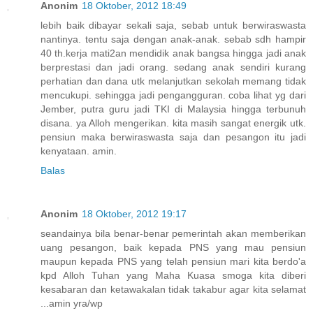
Anonim
18 Oktober, 2012 18:49
lebih baik dibayar sekali saja, sebab untuk berwiraswasta
nantinya. tentu saja dengan anak-anak. sebab sdh hampir
40 th.kerja mati2an mendidik anak bangsa hingga jadi anak
berprestasi dan jadi orang. sedang anak sendiri kurang
perhatian dan dana utk melanjutkan sekolah memang tidak
mencukupi. sehingga jadi pengangguran. coba lihat yg dari
Jember, putra guru jadi TKI di Malaysia hingga terbunuh
disana. ya Alloh mengerikan. kita masih sangat energik utk.
pensiun maka berwiraswasta saja dan pesangon itu jadi
kenyataan. amin.
Balas
Anonim
18 Oktober, 2012 19:17
seandainya bila benar-benar pemerintah akan memberikan
uang pesangon, baik kepada PNS yang mau pensiun
maupun kepada PNS yang telah pensiun mari kita berdo'a
kpd Alloh Tuhan yang Maha Kuasa smoga kita diberi
kesabaran dan ketawakalan tidak takabur agar kita selamat
...amin yra/wp