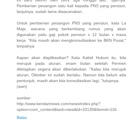
ini baru dikirim oleh BKN, tiga minggu lalu, "ujarnya.
Pemberian pesangon satu kali kepada PNS yang pensiun,
lanjutnya, sudah lama diwacanakan.
Untuk pemberian pesangon PNS yang pensiun, kata La
Maje, wacana yang berkembang rumus yang akan
digunakan yaitu gaji pokok pensiun x 12 bulan x masa
kerja. "Kita masih akan mengkonsultasikan ke BKN Pusat,"
timpalnya.
Kapan akan diaplikasikan? Kata Kabid Hukum itu, bila
merujuk pada aturan, enam bulan setelah Permen
ditetapkan segera akan diberlakukan. "Kalau kita merujuk
aturan, Oktober ini sudah berlaku. Namun kita belum ada
pentunjuk, masih akan kita konsultasikan lagi, "tutupnya.
(awn)
sumber:
http://www.kendarinews.com/news/index.php?
option=com_content&task=view&id=33130&Itemid=116
Balas