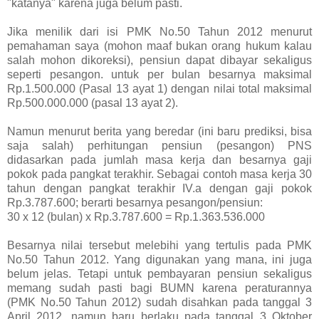
"katanya" karena juga belum pasti.
Jika menilik dari isi PMK No.50 Tahun 2012 menurut
pemahaman saya (mohon maaf bukan orang hukum kalau
salah mohon dikoreksi), pensiun dapat dibayar sekaligus
seperti pesangon. untuk per bulan besarnya maksimal
Rp.1.500.000 (Pasal 13 ayat 1) dengan nilai total maksimal
Rp.500.000.000 (pasal 13 ayat 2).
Namun menurut berita yang beredar (ini baru prediksi, bisa
saja salah) perhitungan pensiun (pesangon) PNS
didasarkan pada jumlah masa kerja dan besarnya gaji
pokok pada pangkat terakhir. Sebagai contoh masa kerja 30
tahun dengan pangkat terakhir IV.a dengan gaji pokok
Rp.3.787.600; berarti besarnya pesangon/pensiun:
30 x 12 (bulan) x Rp.3.787.600 = Rp.1.363.536.000
Besarnya nilai tersebut melebihi yang tertulis pada PMK
No.50 Tahun 2012. Yang digunakan yang mana, ini juga
belum jelas. Tetapi untuk pembayaran pensiun sekaligus
memang sudah pasti bagi BUMN karena peraturannya
(PMK No.50 Tahun 2012) sudah disahkan pada tanggal 3
April 2012, namun baru berlaku pada tanggal 3 Oktober