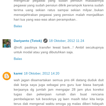
mengincar pegawai yang sudah pensiun masalahnya
pegawai yang sudah pensiun dilirik perampok karena sudah
terima uang sekian ratus sampai sekian milyar...bukan
mensejahtrakan pegawai yang pensiun malah menjadikan
hari tua yang was-was akan perampokan..
Balas
Dariyanto (Totok)
18 Oktober, 2012 11:24
@rofi: pastinya transfer lewat bank...! Ambil secukupnya
untuk modal atau yang dibutuhkan saja.
Balas
karmi
18 Oktober, 2012 14:20
wah jagan disamartakan semua pns d4 datang duduk duit
dak kerja saya juga sebagai pns guru luar biasa banyak
kerjaanya dg jumlah jam mengajar 28 jam plus koreksi
tugas dan pekerjaan rumah dan buat rencana
pembelajaran tuk besoknya yg laen masih tidur kita kerja
terus dak mengenal waktu smoga yg malas diberi hidayah