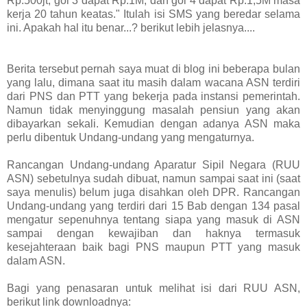
Rp.500jt, gol 3 dapat Rp.1M, dan gol 4 dapat Rp.1,5M masa
kerja 20 tahun keatas." Itulah isi SMS yang beredar selama
ini. Apakah hal itu benar...? berikut lebih jelasnya....
Berita tersebut pernah saya muat di blog ini beberapa bulan
yang lalu, dimana saat itu masih dalam wacana ASN terdiri
dari PNS dan PTT yang bekerja pada instansi pemerintah.
Namun tidak menyinggung masalah pensiun yang akan
dibayarkan sekali. Kemudian dengan adanya ASN maka
perlu dibentuk Undang-undang yang mengaturnya.
Rancangan Undang-undang Aparatur Sipil Negara (RUU
ASN) sebetulnya sudah dibuat, namun sampai saat ini (saat
saya menulis) belum juga disahkan oleh DPR. Rancangan
Undang-undang yang terdiri dari 15 Bab dengan 134 pasal
mengatur sepenuhnya tentang siapa yang masuk di ASN
sampai dengan kewajiban dan haknya termasuk
kesejahteraan baik bagi PNS maupun PTT yang masuk
dalam ASN.
Bagi yang penasaran untuk melihat isi dari RUU ASN,
berikut link downloadnya: