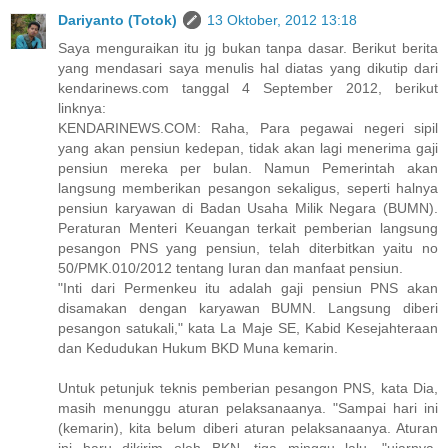
Dariyanto (Totok)
13 Oktober, 2012 13:18
Saya menguraikan itu jg bukan tanpa dasar. Berikut berita
yang mendasari saya menulis hal diatas yang dikutip dari
kendarinews.com tanggal 4 September 2012, berikut
linknya:
KENDARINEWS.COM: Raha, Para pegawai negeri sipil
yang akan pensiun kedepan, tidak akan lagi menerima gaji
pensiun mereka per bulan. Namun Pemerintah akan
langsung memberikan pesangon sekaligus, seperti halnya
pensiun karyawan di Badan Usaha Milik Negara (BUMN).
Peraturan Menteri Keuangan terkait pemberian langsung
pesangon PNS yang pensiun, telah diterbitkan yaitu no
50/PMK.010/2012 tentang Iuran dan manfaat pensiun.
"Inti dari Permenkeu itu adalah gaji pensiun PNS akan
disamakan dengan karyawan BUMN. Langsung diberi
pesangon satukali," kata La Maje SE, Kabid Kesejahteraan
dan Kedudukan Hukum BKD Muna kemarin.
Untuk petunjuk teknis pemberian pesangon PNS, kata Dia,
masih menunggu aturan pelaksanaanya. "Sampai hari ini
(kemarin), kita belum diberi aturan pelaksanaanya. Aturan