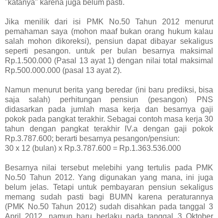
"katanya" karena juga belum pasti.
Jika menilik dari isi PMK No.50 Tahun 2012 menurut
pemahaman saya (mohon maaf bukan orang hukum kalau
salah mohon dikoreksi), pensiun dapat dibayar sekaligus
seperti pesangon. untuk per bulan besarnya maksimal
Rp.1.500.000 (Pasal 13 ayat 1) dengan nilai total maksimal
Rp.500.000.000 (pasal 13 ayat 2).
Namun menurut berita yang beredar (ini baru prediksi, bisa
saja salah) perhitungan pensiun (pesangon) PNS
didasarkan pada jumlah masa kerja dan besarnya gaji
pokok pada pangkat terakhir. Sebagai contoh masa kerja 30
tahun dengan pangkat terakhir IV.a dengan gaji pokok
Rp.3.787.600; berarti besarnya pesangon/pensiun:
30 x 12 (bulan) x Rp.3.787.600 = Rp.1.363.536.000
Besarnya nilai tersebut melebihi yang tertulis pada PMK
No.50 Tahun 2012. Yang digunakan yang mana, ini juga
belum jelas. Tetapi untuk pembayaran pensiun sekaligus
memang sudah pasti bagi BUMN karena peraturannya
(PMK No.50 Tahun 2012) sudah disahkan pada tanggal 3
April 2012, namun baru berlaku pada tanggal 3 Oktober