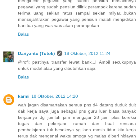
mengincar pegawai yang sudah pensiun masalahnya
pegawai yang sudah pensiun dilirik perampok karena sudah
terima uang sekian ratus sampai sekian milyar...bukan
mensejahtrakan pegawai yang pensiun malah menjadikan
hari tua yang was-was akan perampokan..
Balas
Dariyanto (Totok)
18 Oktober, 2012 11:24
@rofi: pastinya transfer lewat bank...! Ambil secukupnya
untuk modal atau yang dibutuhkan saja.
Balas
karmi
18 Oktober, 2012 14:20
wah jagan disamartakan semua pns d4 datang duduk duit
dak kerja saya juga sebagai pns guru luar biasa banyak
kerjaanya dg jumlah jam mengajar 28 jam plus koreksi
tugas dan pekerjaan rumah dan buat rencana
pembelajaran tuk besoknya yg laen masih tidur kita kerja
terus dak mengenal waktu smoga yg malas diberi hidayah