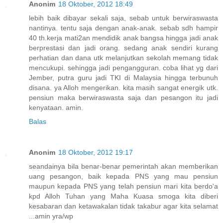
Anonim
18 Oktober, 2012 18:49
lebih baik dibayar sekali saja, sebab untuk berwiraswasta
nantinya. tentu saja dengan anak-anak. sebab sdh hampir
40 th.kerja mati2an mendidik anak bangsa hingga jadi anak
berprestasi dan jadi orang. sedang anak sendiri kurang
perhatian dan dana utk melanjutkan sekolah memang tidak
mencukupi. sehingga jadi pengangguran. coba lihat yg dari
Jember, putra guru jadi TKI di Malaysia hingga terbunuh
disana. ya Alloh mengerikan. kita masih sangat energik utk.
pensiun maka berwiraswasta saja dan pesangon itu jadi
kenyataan. amin.
Balas
Anonim
18 Oktober, 2012 19:17
seandainya bila benar-benar pemerintah akan memberikan
uang pesangon, baik kepada PNS yang mau pensiun
maupun kepada PNS yang telah pensiun mari kita berdo'a
kpd Alloh Tuhan yang Maha Kuasa smoga kita diberi
kesabaran dan ketawakalan tidak takabur agar kita selamat
...amin yra/wp