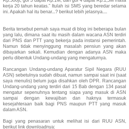
Rp.500jt, gol 3 dapat Rp.1M, dan gol 4 dapat Rp.1,5M masa
kerja 20 tahun keatas." Itulah isi SMS yang beredar selama
ini. Apakah hal itu benar...? berikut lebih jelasnya....
Berita tersebut pernah saya muat di blog ini beberapa bulan
yang lalu, dimana saat itu masih dalam wacana ASN terdiri
dari PNS dan PTT yang bekerja pada instansi pemerintah.
Namun tidak menyinggung masalah pensiun yang akan
dibayarkan sekali. Kemudian dengan adanya ASN maka
perlu dibentuk Undang-undang yang mengaturnya.
Rancangan Undang-undang Aparatur Sipil Negara (RUU
ASN) sebetulnya sudah dibuat, namun sampai saat ini (saat
saya menulis) belum juga disahkan oleh DPR. Rancangan
Undang-undang yang terdiri dari 15 Bab dengan 134 pasal
mengatur sepenuhnya tentang siapa yang masuk di ASN
sampai dengan kewajiban dan haknya termasuk
kesejahteraan baik bagi PNS maupun PTT yang masuk
dalam ASN.
Bagi yang penasaran untuk melihat isi dari RUU ASN,
berikut link downloadnya: