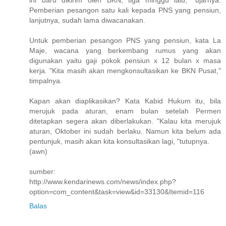
ini baru dikirim oleh BKN, tiga minggu lalu, "ujarnya.
Pemberian pesangon satu kali kepada PNS yang pensiun,
lanjutnya, sudah lama diwacanakan.
Untuk pemberian pesangon PNS yang pensiun, kata La
Maje, wacana yang berkembang rumus yang akan
digunakan yaitu gaji pokok pensiun x 12 bulan x masa
kerja. "Kita masih akan mengkonsultasikan ke BKN Pusat,"
timpalnya.
Kapan akan diaplikasikan? Kata Kabid Hukum itu, bila
merujuk pada aturan, enam bulan setelah Permen
ditetapkan segera akan diberlakukan. "Kalau kita merujuk
aturan, Oktober ini sudah berlaku. Namun kita belum ada
pentunjuk, masih akan kita konsultasikan lagi, "tutupnya.
(awn)
sumber:
http://www.kendarinews.com/news/index.php?
option=com_content&task=view&id=33130&Itemid=116
Balas