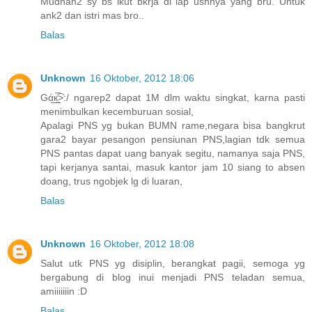
Mudhan2 sy bs ikut bkrja di lap ushnya yang bru. Untuk
ank2 dan istri mas bro..
Balas
Unknown
16 Oktober, 2012 18:06
Gά̲к̲̮̲̅͡>:/ ngarep2 dapat 1M dlm waktu singkat, karna pasti
menimbulkan kecemburuan sosial,
Apalagi PNS yg bukan BUMN rame,negara bisa bangkrut
gara2 bayar pesangon pensiunan PNS,lagian tdk semua
PNS pantas dapat uang banyak segitu, namanya saja PNS,
tapi kerjanya santai, masuk kantor jam 10 siang to absen
doang, trus ngobjek lg di luaran,
Balas
Unknown
16 Oktober, 2012 18:08
Salut utk PNS yg disiplin, berangkat pagii, semoga yg
bergabung di blog inui menjadi PNS teladan semua,
amiiiiiiin :D
Balas