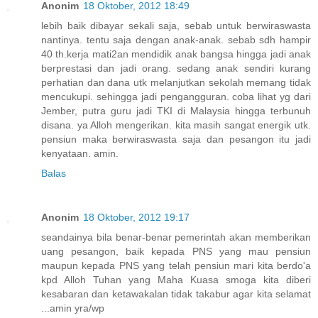
Anonim
18 Oktober, 2012 18:49
lebih baik dibayar sekali saja, sebab untuk berwiraswasta
nantinya. tentu saja dengan anak-anak. sebab sdh hampir
40 th.kerja mati2an mendidik anak bangsa hingga jadi anak
berprestasi dan jadi orang. sedang anak sendiri kurang
perhatian dan dana utk melanjutkan sekolah memang tidak
mencukupi. sehingga jadi pengangguran. coba lihat yg dari
Jember, putra guru jadi TKI di Malaysia hingga terbunuh
disana. ya Alloh mengerikan. kita masih sangat energik utk.
pensiun maka berwiraswasta saja dan pesangon itu jadi
kenyataan. amin.
Balas
Anonim
18 Oktober, 2012 19:17
seandainya bila benar-benar pemerintah akan memberikan
uang pesangon, baik kepada PNS yang mau pensiun
maupun kepada PNS yang telah pensiun mari kita berdo'a
kpd Alloh Tuhan yang Maha Kuasa smoga kita diberi
kesabaran dan ketawakalan tidak takabur agar kita selamat
...amin yra/wp