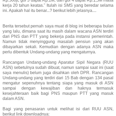
Rp.500jt, gol 3 dapat Rp.1M, dan gol 4 dapat Rp.1,5M masa
kerja 20 tahun keatas." Itulah isi SMS yang beredar selama
ini. Apakah hal itu benar...? berikut lebih jelasnya....
Berita tersebut pernah saya muat di blog ini beberapa bulan
yang lalu, dimana saat itu masih dalam wacana ASN terdiri
dari PNS dan PTT yang bekerja pada instansi pemerintah.
Namun tidak menyinggung masalah pensiun yang akan
dibayarkan sekali. Kemudian dengan adanya ASN maka
perlu dibentuk Undang-undang yang mengaturnya.
Rancangan Undang-undang Aparatur Sipil Negara (RUU
ASN) sebetulnya sudah dibuat, namun sampai saat ini (saat
saya menulis) belum juga disahkan oleh DPR. Rancangan
Undang-undang yang terdiri dari 15 Bab dengan 134 pasal
mengatur sepenuhnya tentang siapa yang masuk di ASN
sampai dengan kewajiban dan haknya termasuk
kesejahteraan baik bagi PNS maupun PTT yang masuk
dalam ASN.
Bagi yang penasaran untuk melihat isi dari RUU ASN,
berikut link downloadnya: