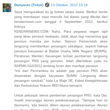
Dariyanto (Totok)
13 Oktober, 2012 13:18
Saya menguraikan itu jg bukan tanpa dasar. Berikut berita
yang mendasari saya menulis hal diatas yang dikutip dari
kendarinews.com tanggal 4 September 2012, berikut
linknya:
KENDARINEWS.COM: Raha, Para pegawai negeri sipil
yang akan pensiun kedepan, tidak akan lagi menerima gaji
pensiun mereka per bulan. Namun Pemerintah akan
langsung memberikan pesangon sekaligus, seperti halnya
pensiun karyawan di Badan Usaha Milik Negara (BUMN).
Peraturan Menteri Keuangan terkait pemberian langsung
pesangon PNS yang pensiun, telah diterbitkan yaitu no
50/PMK.010/2012 tentang Iuran dan manfaat pensiun.
"Inti dari Permenkeu itu adalah gaji pensiun PNS akan
disamakan dengan karyawan BUMN. Langsung diberi
pesangon satukali," kata La Maje SE, Kabid Kesejahteraan
dan Kedudukan Hukum BKD Muna kemarin.
Untuk petunjuk teknis pemberian pesangon PNS, kata Dia,
masih menunggu aturan pelaksanaanya. "Sampai hari ini
(kemarin), kita belum diberi aturan pelaksanaanya. Aturan