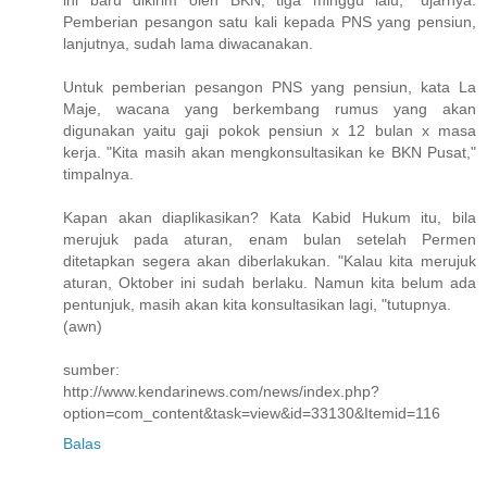
ini baru dikirim oleh BKN, tiga minggu lalu, "ujarnya.
Pemberian pesangon satu kali kepada PNS yang pensiun,
lanjutnya, sudah lama diwacanakan.
Untuk pemberian pesangon PNS yang pensiun, kata La
Maje, wacana yang berkembang rumus yang akan
digunakan yaitu gaji pokok pensiun x 12 bulan x masa
kerja. "Kita masih akan mengkonsultasikan ke BKN Pusat,"
timpalnya.
Kapan akan diaplikasikan? Kata Kabid Hukum itu, bila
merujuk pada aturan, enam bulan setelah Permen
ditetapkan segera akan diberlakukan. "Kalau kita merujuk
aturan, Oktober ini sudah berlaku. Namun kita belum ada
pentunjuk, masih akan kita konsultasikan lagi, "tutupnya.
(awn)
sumber:
http://www.kendarinews.com/news/index.php?
option=com_content&task=view&id=33130&Itemid=116
Balas