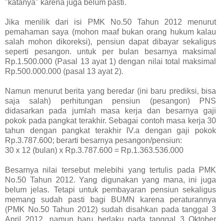
"katanya" karena juga belum pasti.
Jika menilik dari isi PMK No.50 Tahun 2012 menurut
pemahaman saya (mohon maaf bukan orang hukum kalau
salah mohon dikoreksi), pensiun dapat dibayar sekaligus
seperti pesangon. untuk per bulan besarnya maksimal
Rp.1.500.000 (Pasal 13 ayat 1) dengan nilai total maksimal
Rp.500.000.000 (pasal 13 ayat 2).
Namun menurut berita yang beredar (ini baru prediksi, bisa
saja salah) perhitungan pensiun (pesangon) PNS
didasarkan pada jumlah masa kerja dan besarnya gaji
pokok pada pangkat terakhir. Sebagai contoh masa kerja 30
tahun dengan pangkat terakhir IV.a dengan gaji pokok
Rp.3.787.600; berarti besarnya pesangon/pensiun:
30 x 12 (bulan) x Rp.3.787.600 = Rp.1.363.536.000
Besarnya nilai tersebut melebihi yang tertulis pada PMK
No.50 Tahun 2012. Yang digunakan yang mana, ini juga
belum jelas. Tetapi untuk pembayaran pensiun sekaligus
memang sudah pasti bagi BUMN karena peraturannya
(PMK No.50 Tahun 2012) sudah disahkan pada tanggal 3
April 2012, namun baru berlaku pada tanggal 3 Oktober