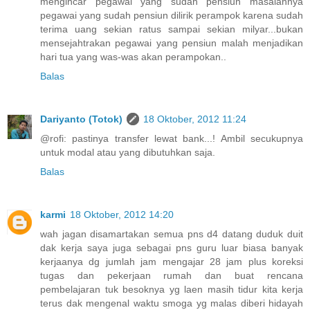
mengincar pegawai yang sudah pensiun masalahnya
pegawai yang sudah pensiun dilirik perampok karena sudah
terima uang sekian ratus sampai sekian milyar...bukan
mensejahtrakan pegawai yang pensiun malah menjadikan
hari tua yang was-was akan perampokan..
Balas
Dariyanto (Totok)
18 Oktober, 2012 11:24
@rofi: pastinya transfer lewat bank...! Ambil secukupnya
untuk modal atau yang dibutuhkan saja.
Balas
karmi
18 Oktober, 2012 14:20
wah jagan disamartakan semua pns d4 datang duduk duit
dak kerja saya juga sebagai pns guru luar biasa banyak
kerjaanya dg jumlah jam mengajar 28 jam plus koreksi
tugas dan pekerjaan rumah dan buat rencana
pembelajaran tuk besoknya yg laen masih tidur kita kerja
terus dak mengenal waktu smoga yg malas diberi hidayah