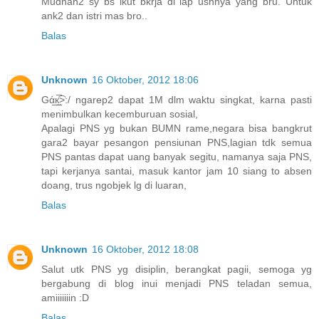
Mudhan2 sy bs ikut bkrja di lap ushnya yang bru. Untuk
ank2 dan istri mas bro..
Balas
Unknown
16 Oktober, 2012 18:06
Gά̲к̲̮̲̅͡>:/ ngarep2 dapat 1M dlm waktu singkat, karna pasti
menimbulkan kecemburuan sosial,
Apalagi PNS yg bukan BUMN rame,negara bisa bangkrut
gara2 bayar pesangon pensiunan PNS,lagian tdk semua
PNS pantas dapat uang banyak segitu, namanya saja PNS,
tapi kerjanya santai, masuk kantor jam 10 siang to absen
doang, trus ngobjek lg di luaran,
Balas
Unknown
16 Oktober, 2012 18:08
Salut utk PNS yg disiplin, berangkat pagii, semoga yg
bergabung di blog inui menjadi PNS teladan semua,
amiiiiiiin :D
Balas