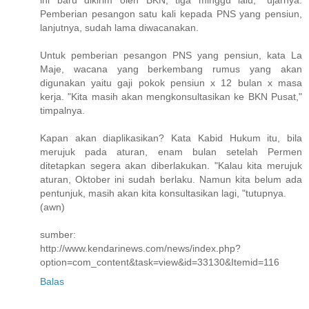
ini baru dikirim oleh BKN, tiga minggu lalu, "ujarnya.
Pemberian pesangon satu kali kepada PNS yang pensiun,
lanjutnya, sudah lama diwacanakan.
Untuk pemberian pesangon PNS yang pensiun, kata La
Maje, wacana yang berkembang rumus yang akan
digunakan yaitu gaji pokok pensiun x 12 bulan x masa
kerja. "Kita masih akan mengkonsultasikan ke BKN Pusat,"
timpalnya.
Kapan akan diaplikasikan? Kata Kabid Hukum itu, bila
merujuk pada aturan, enam bulan setelah Permen
ditetapkan segera akan diberlakukan. "Kalau kita merujuk
aturan, Oktober ini sudah berlaku. Namun kita belum ada
pentunjuk, masih akan kita konsultasikan lagi, "tutupnya.
(awn)
sumber:
http://www.kendarinews.com/news/index.php?
option=com_content&task=view&id=33130&Itemid=116
Balas