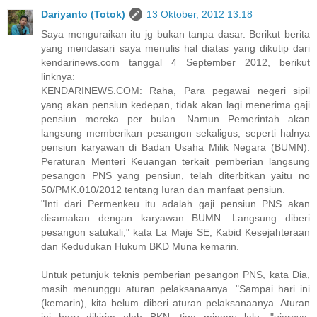
Dariyanto (Totok)
13 Oktober, 2012 13:18
Saya menguraikan itu jg bukan tanpa dasar. Berikut berita
yang mendasari saya menulis hal diatas yang dikutip dari
kendarinews.com tanggal 4 September 2012, berikut
linknya:
KENDARINEWS.COM: Raha, Para pegawai negeri sipil
yang akan pensiun kedepan, tidak akan lagi menerima gaji
pensiun mereka per bulan. Namun Pemerintah akan
langsung memberikan pesangon sekaligus, seperti halnya
pensiun karyawan di Badan Usaha Milik Negara (BUMN).
Peraturan Menteri Keuangan terkait pemberian langsung
pesangon PNS yang pensiun, telah diterbitkan yaitu no
50/PMK.010/2012 tentang Iuran dan manfaat pensiun.
"Inti dari Permenkeu itu adalah gaji pensiun PNS akan
disamakan dengan karyawan BUMN. Langsung diberi
pesangon satukali," kata La Maje SE, Kabid Kesejahteraan
dan Kedudukan Hukum BKD Muna kemarin.
Untuk petunjuk teknis pemberian pesangon PNS, kata Dia,
masih menunggu aturan pelaksanaanya. "Sampai hari ini
(kemarin), kita belum diberi aturan pelaksanaanya. Aturan