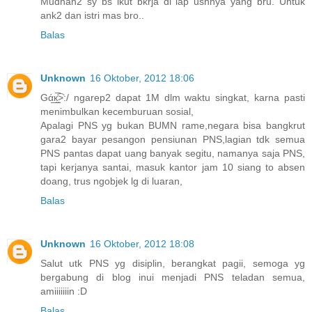
Mudhan2 sy bs ikut bkrja di lap ushnya yang bru. Untuk
ank2 dan istri mas bro..
Balas
Unknown
16 Oktober, 2012 18:06
Gά̲к̲̮̲̅͡>:/ ngarep2 dapat 1M dlm waktu singkat, karna pasti
menimbulkan kecemburuan sosial,
Apalagi PNS yg bukan BUMN rame,negara bisa bangkrut
gara2 bayar pesangon pensiunan PNS,lagian tdk semua
PNS pantas dapat uang banyak segitu, namanya saja PNS,
tapi kerjanya santai, masuk kantor jam 10 siang to absen
doang, trus ngobjek lg di luaran,
Balas
Unknown
16 Oktober, 2012 18:08
Salut utk PNS yg disiplin, berangkat pagii, semoga yg
bergabung di blog inui menjadi PNS teladan semua,
amiiiiiiin :D
Balas