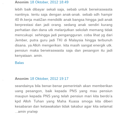
Anonim
18 Oktober, 2012 18:49
lebih baik dibayar sekali saja, sebab untuk berwiraswasta
nantinya. tentu saja dengan anak-anak. sebab sdh hampir
40 th.kerja mati2an mendidik anak bangsa hingga jadi anak
berprestasi dan jadi orang. sedang anak sendiri kurang
perhatian dan dana utk melanjutkan sekolah memang tidak
mencukupi. sehingga jadi pengangguran. coba lihat yg dari
Jember, putra guru jadi TKI di Malaysia hingga terbunuh
disana. ya Alloh mengerikan. kita masih sangat energik utk.
pensiun maka berwiraswasta saja dan pesangon itu jadi
kenyataan. amin.
Balas
Anonim
18 Oktober, 2012 19:17
seandainya bila benar-benar pemerintah akan memberikan
uang pesangon, baik kepada PNS yang mau pensiun
maupun kepada PNS yang telah pensiun mari kita berdo'a
kpd Alloh Tuhan yang Maha Kuasa smoga kita diberi
kesabaran dan ketawakalan tidak takabur agar kita selamat
...amin yra/wp