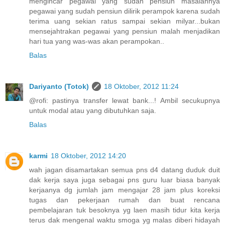
mengincar pegawai yang sudah pensiun masalahnya
pegawai yang sudah pensiun dilirik perampok karena sudah
terima uang sekian ratus sampai sekian milyar...bukan
mensejahtrakan pegawai yang pensiun malah menjadikan
hari tua yang was-was akan perampokan..
Balas
Dariyanto (Totok)
18 Oktober, 2012 11:24
@rofi: pastinya transfer lewat bank...! Ambil secukupnya
untuk modal atau yang dibutuhkan saja.
Balas
karmi
18 Oktober, 2012 14:20
wah jagan disamartakan semua pns d4 datang duduk duit
dak kerja saya juga sebagai pns guru luar biasa banyak
kerjaanya dg jumlah jam mengajar 28 jam plus koreksi
tugas dan pekerjaan rumah dan buat rencana
pembelajaran tuk besoknya yg laen masih tidur kita kerja
terus dak mengenal waktu smoga yg malas diberi hidayah