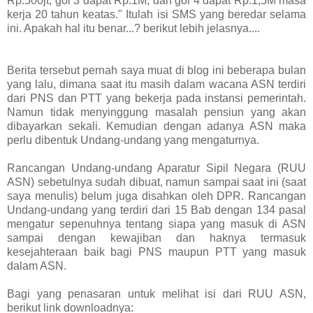
Rp.500jt, gol 3 dapat Rp.1M, dan gol 4 dapat Rp.1,5M masa
kerja 20 tahun keatas." Itulah isi SMS yang beredar selama
ini. Apakah hal itu benar...? berikut lebih jelasnya....
Berita tersebut pernah saya muat di blog ini beberapa bulan
yang lalu, dimana saat itu masih dalam wacana ASN terdiri
dari PNS dan PTT yang bekerja pada instansi pemerintah.
Namun tidak menyinggung masalah pensiun yang akan
dibayarkan sekali. Kemudian dengan adanya ASN maka
perlu dibentuk Undang-undang yang mengaturnya.
Rancangan Undang-undang Aparatur Sipil Negara (RUU
ASN) sebetulnya sudah dibuat, namun sampai saat ini (saat
saya menulis) belum juga disahkan oleh DPR. Rancangan
Undang-undang yang terdiri dari 15 Bab dengan 134 pasal
mengatur sepenuhnya tentang siapa yang masuk di ASN
sampai dengan kewajiban dan haknya termasuk
kesejahteraan baik bagi PNS maupun PTT yang masuk
dalam ASN.
Bagi yang penasaran untuk melihat isi dari RUU ASN,
berikut link downloadnya: