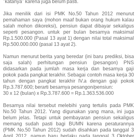
"katanya" karena juga belum pasti.
Jika menilik dari isi PMK No.50 Tahun 2012 menurut
pemahaman saya (mohon maaf bukan orang hukum kalau
salah mohon dikoreksi), pensiun dapat dibayar sekaligus
seperti pesangon. untuk per bulan besarnya maksimal
Rp.1.500.000 (Pasal 13 ayat 1) dengan nilai total maksimal
Rp.500.000.000 (pasal 13 ayat 2).
Namun menurut berita yang beredar (ini baru prediksi, bisa
saja salah) perhitungan pensiun (pesangon) PNS
didasarkan pada jumlah masa kerja dan besarnya gaji
pokok pada pangkat terakhir. Sebagai contoh masa kerja 30
tahun dengan pangkat terakhir IV.a dengan gaji pokok
Rp.3.787.600; berarti besarnya pesangon/pensiun:
30 x 12 (bulan) x Rp.3.787.600 = Rp.1.363.536.000
Besarnya nilai tersebut melebihi yang tertulis pada PMK
No.50 Tahun 2012. Yang digunakan yang mana, ini juga
belum jelas. Tetapi untuk pembayaran pensiun sekaligus
memang sudah pasti bagi BUMN karena peraturannya
(PMK No.50 Tahun 2012) sudah disahkan pada tanggal 3
April 2012, namun baru berlaku pada tanggal 3 Oktober