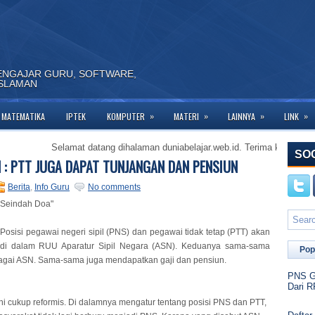
ENGAJAR GURU, SOFTWARE,
ISLAMAN
»
»
»
»
MATEMATIKA
IPTEK
KOMPUTER
MATERI
LAINNYA
LINK
Selamat datang dihalaman duniabelajar.web.id. Terima kasih telah berk
SO
 : PTT JUGA DAPAT TUNJANGAN DAN PENSIUN
Berita
,
Info Guru
No comments
 Seindah Doa"
-Posisi pegawai negeri sipil (PNS) dan pegawai tidak tetap (PTT) akan
di dalam RUU Aparatur Sipil Negara (ASN). Keduanya sama-sama
Pop
agai ASN. Sama-sama juga mendapatkan gaji dan pensiun.
PNS Go
Dari R
i cukup reformis. Di dalamnya mengatur tentang posisi PNS dan PTT,