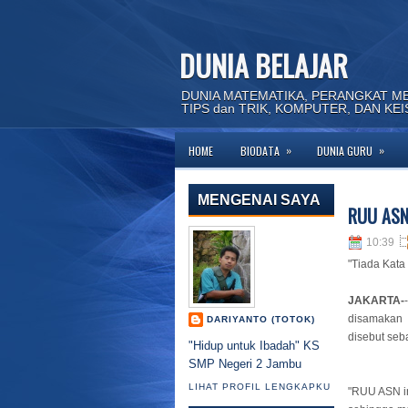
DUNIA BELAJAR
DUNIA MATEMATIKA, PERANGKAT M
TIPS dan TRIK, KOMPUTER, DAN KE
»
»
HOME
BIODATA
DUNIA GURU
MENGENAI SAYA
RUU ASN
10:39
"Tiada Kata
JAKARTA-
disamakan 
DARIYANTO (TOTOK)
disebut seb
"Hidup untuk Ibadah" KS
SMP Negeri 2 Jambu
LIHAT PROFIL LENGKAPKU
"RUU ASN in