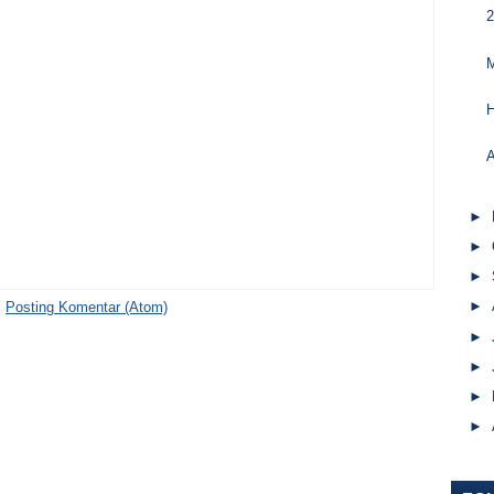
M
H
A
►
►
►
►
:
Posting Komentar (Atom)
►
►
►
►