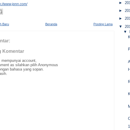
►
20
p://www.jpnn.com/
►
20
►
20
ih Baru
Beranda
Posting Lama
▼
20
▼
K
ntar:
g Komentar
ak mempunyai account,
A
ment as silahkan pilih Anonymous
ngan bahasa yang sopan.
H
asih.
K
1