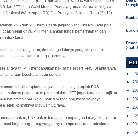
Daftar
syarakat tidak lagi berburu menjadi PNS. Karena yang disebut ASN
Diang
PNS dan PTT," kata Wakil Menteri Pendayagunaan Aparatur Negara
si Birokrasi (Wamenpan-RB) Eko Prasojo di Jakarta, Rabu (21/12).
Kurik
dakan PNS dan PTT hanya pada jenjang karir. Jika PNS ada pola
Bocor
TT tidak memilikinya. PTT menjalankan fungsi pemerintahan dan
 kontrak kerja.
Denah
Soal 
butuh sopir, tukang sapu, dan tenaga lainnya yang tidak butuh
inggi bisa lewat kontrak kerja," ucapnya.
BL
sejahteraan, PTT mendapatkan hak sama seperti PNS. Di antaranya
►
20
tap, tunjangan kesehatan, dan pensiun.
►
20
samaan ini, diharapkan masyarakat tidak lagi berpikir PNS
►
20
atu-satunya pekerjaan di pemerintahan. PTT juga cukup menjanjikan.
►
20
a lebih profesional. Kalau baik diperpanjang masa kerjanya,
ila jelek, kontraknya diputus," tuturnya.
►
20
►
20
o menambahkan, PNS bukan tempat penampungan tenaga kerja. Tapi
empat bagi orang-orang yang punya kompetensi dan profesional.
►
20
►
20