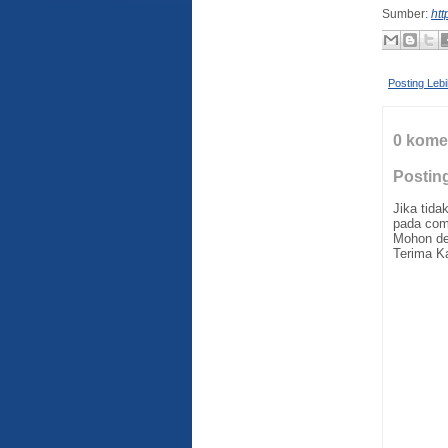
Sumber:
htt
Posting Leb
0 kome
Postin
Jika tid
pada com
Mohon de
Terima K