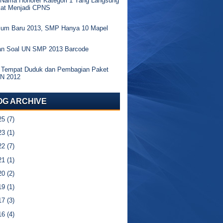
 Nama Honorer Kategori 1 Yang Langsung
kat Menjadi CPNS
ulum Baru 2013, SMP Hanya 10 Mapel
an Soal UN SMP 2013 Barcode
 Tempat Duduk dan Pembagian Paket
UN 2012
OG ARCHIVE
25
(7)
23
(1)
22
(7)
21
(1)
20
(2)
19
(1)
17
(3)
16
(4)