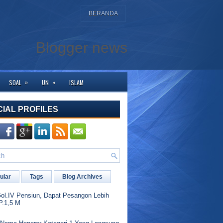
BERANDA
Blogger news
»
»
SOAL
UN
ISLAM
unjung ke halaman ini. Bagi yang membutuhkan bantuan silahkan hubungi kami
CIAL PROFILES
ular
Tags
Blog Archives
l.IV Pensiun, Dapat Pesangon Lebih
P.1,5 M