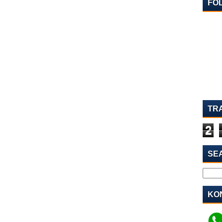
FO
TR
2
SE
KON