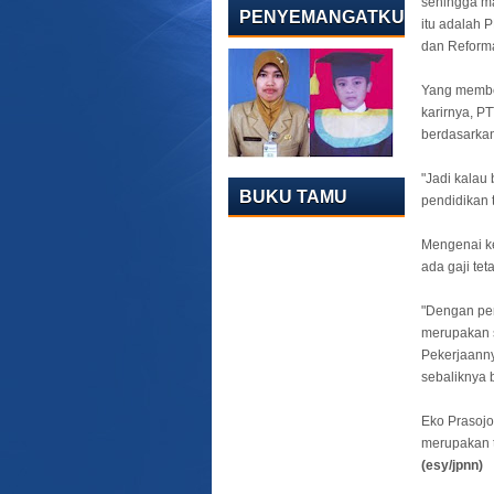
sehingga ma
PENYEMANGATKU
itu adalah 
dan Reforma
Yang membe
karirnya, P
berdasarkan
"Jadi kalau 
BUKU TAMU
pendidikan t
Mengenai ke
ada gaji te
"Dengan per
merupakan s
Pekerjaanny
sebaliknya b
Eko Prasoj
merupakan t
(esy/jpnn)