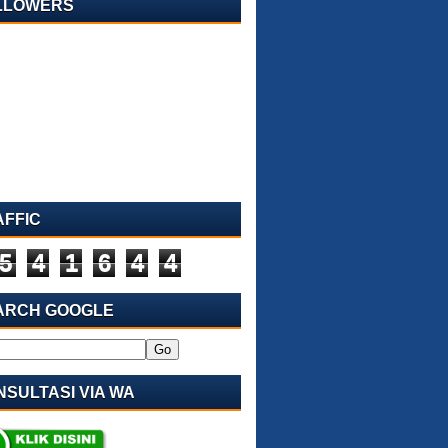
LLOWERS
AFFIC
5
4
1
6
4
4
ARCH GOOGLE
SULTASI VIA WA