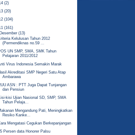
14
(2)
13
(20)
12
(104)
11
(161)
Desember
(13)
riteria Kelulusan Tahun 2012
(Permendiknas no.59 ...
POS UN SMP, SMA, SMK Tahun
Pelajaran 2011/2012
nti Virus Indonesia Semakin Marak
asil Akreditasi SMP Negeri Satu Atap
Ambarawa
RUU ASN : PTT Juga Dapat Tunjangan
dan Pensiun
isi-kisi Ujian Nasional SD, SMP, SMA
Tahun Pelaja...
Makanan Mengandung Pati, Meningkatkan
Resiko Kanke...
Cara Mengatasi Cegukan Berkepanjangan
5 Persen data Honorer Palsu